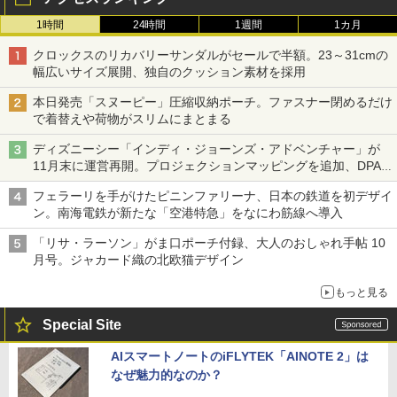
1時間
24時間
1週間
1カ月
クロックスのリカバリーサンダルがセールで半額。23～31cmの
幅広いサイズ展開、独自のクッション素材を採用
本日発売「スヌーピー」圧縮収納ポーチ。ファスナー閉めるだけ
で着替えや荷物がスリムにまとまる
ディズニーシー「インディ・ジョーンズ・アドベンチャー」が
11月末に運営再開。プロジェクションマッピングを追加、DPA
は1500円
フェラーリを手がけたピニンファリーナ、日本の鉄道を初デザイ
ン。南海電鉄が新たな「空港特急」をなにわ筋線へ導入
「リサ・ラーソン」がま口ポーチ付録、大人のおしゃれ手帖 10
月号。ジャカード織の北欧猫デザイン
もっと見る
Special Site
AIスマートノートのiFLYTEK「AINOTE 2」は
なぜ魅力的なのか？