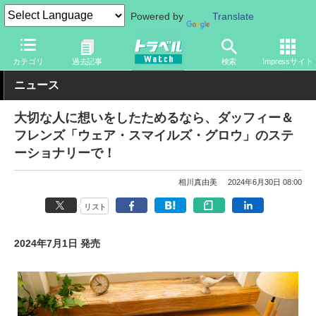
Powered by
Translate
トラベル Watch
旅の情報
観光地
ディズニーリゾート
カテゴリ
過去記事
検索
Impressサイト
ニュース
大切な人に想いをしたためるなら、ダッフィー＆
フレンズ「ウェア・スマイルズ・グロウ」のステ
ーショナリーで！
相川真由美
2024年6月30日 08:00
リスト
2024年7月1日 発売