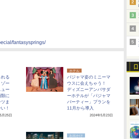
ecial/fantasysprings/
ホテル
られる
パジャマ姿のミニーマ
リゾー
ウスに会えちゃう！
ニュー
ディズニーアンバサダ
麺類に
ーホテルが「パジャマ
ーツま
パーティー」プランを
〜い！
11月から導入
年5月25日
2024年5月23日
お出かけ