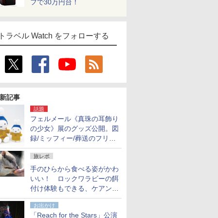
フで30万円台！
トラベル Watch をフォローする
新記事
話題
フェルメール《真珠の耳飾り
の少女》展のグッズ公開。図
録/ミッフィー/葬送のフリー
レンほか、注目ブランドコラ
旅レポ
ボが実現
手のひらから食べる姿がかわ
いい！ ロックワラビーの餌
付け体験もできる、ケアンズ
でアサートン高原の日本語ガ
お出かけ
イド付きツアーに参加してみ
「Reach for the Stars」公演
た