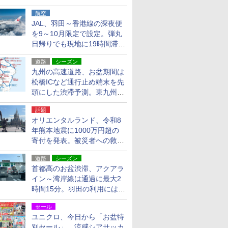
貨24種
航空
JAL、羽田～香港線の深夜便
を9～10月限定で設定。弾丸
日帰りでも現地に19時間滞在
できる
道路
シーズン
九州の高速道路、お盆期間は
松橋ICなど通行止め端末を先
頭にした渋滞予測。東九州道
への迂回は料金調整を実施
話題
オリエンタルランド、令和8
年熊本地震に1000万円超の
寄付を発表。被災者への救援
活動・復旧支援
道路
シーズン
首都高のお盆渋滞、アクアラ
イン～湾岸線は通過に最大2
時間15分。羽田の利用には
「空港西出口」の利用検討を
セール
ユニクロ、今日から「お盆特
別セール」。涼感シアサッカ