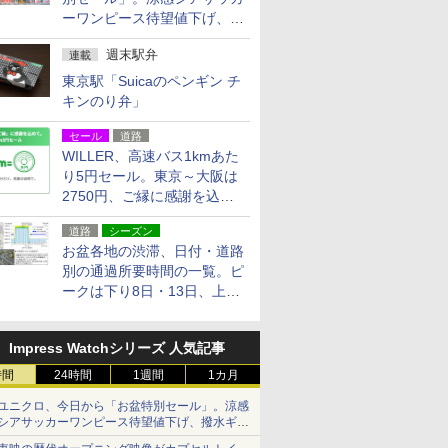
ーワンピース待望値下げ、撥
水ギアショーツは1990円に
週末駅弁
連載
東京駅「Suicaのペンギン チ
キンのり弁」
セール
道路
WILLER、高速バス1kmあた
り5円セール。東京～大阪は
2750円、ご縁に感謝を込め
た20周年記念キャンペーン
道路
シーズン
お盆各地の渋滞、日付・道路
別の通過所要時間の一覧。ピ
ークは下り8日・13日、上り
14日・15日
Impress Watchシリーズ 人気記事
時間
24時間
1週間
1カ月
ユニクロ、今日から「お盆特別セール」。涼感
シアサッカーワンピース待望値下げ、撥水ギア
ショーツは1990円に