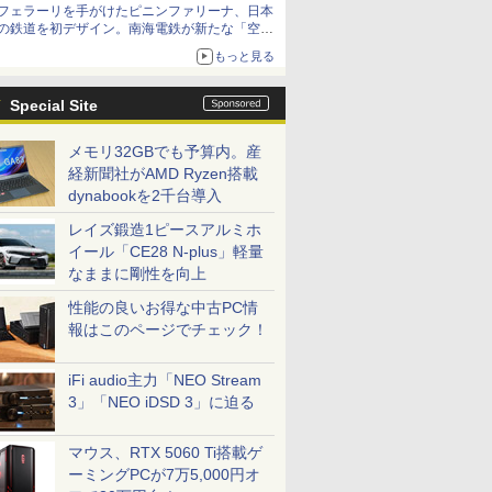
フェラーリを手がけたピニンファリーナ、日本
の鉄道を初デザイン。南海電鉄が新たな「空港
特急」をなにわ筋線へ導入
もっと見る
Special Site
メモリ32GBでも予算内。産
経新聞社がAMD Ryzen搭載
dynabookを2千台導入
レイズ鍛造1ピースアルミホ
イール「CE28 N-plus」軽量
なままに剛性を向上
性能の良いお得な中古PC情
報はこのページでチェック！
iFi audio主力「NEO Stream
3」「NEO iDSD 3」に迫る
マウス、RTX 5060 Ti搭載ゲ
ーミングPCが7万5,000円オ