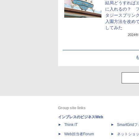
結局どうすれば
に入れるの？ 
タジースプリン
入園方法を改め
してみた
2024
Group site links
インプレスのビジネスWeb
Think IT
SmartGri
Web担当者Forum
ネットショ