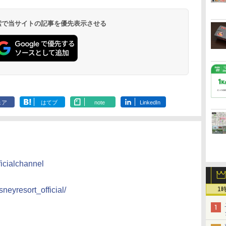
 検索で当サイトの記事を優先表示させる
ェア
はてブ
note
LinkedIn
icialchannel
1
neyresort_official/