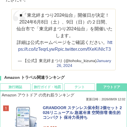
■「東北絆まつり2024仙台」開催日が決定！
2024年6月8日（土）、9日（日）の２日間、
仙台市で「東北絆まつり2024仙台」を開催いた
します。
詳細は公式ホームページをご確認ください。
htt
ps://t.co/lzTeqrLywR
pic.twitter.com/fXeKiNlcT3
— 【公式】東北絆まつり (@tohoku_kizuna)
January
26, 2024
Amazon トラベル関連ランキング
旅行雑誌
旅行ガイド・地図
テント
アウトドア
Amazon アウトドア の売れ筋ランキング
更新日時：2026/08/09 12:02
BE-PAL(ビ-パル) 2026年 9 月号【特別付録:
地球の歩き方 スター・ウォーズ
[キャンパーズコレクション 山善] ポップアッ
GRANDOOR ステンレス保冷剤 2個セット 2
SOTO ミニマル"旅"財布 ランダム2種】
プテント 傘みたいに広げて畳める パッとサ
026リニューアル 急速冷凍 空間倍増 衛生的
ッとサンシェード キューブ フルクローズ メ
コンパクト 保冷力長持ち
￥2,695
ッシュ 簡単設置 ワンタッチテント キャンプ
￥1,500