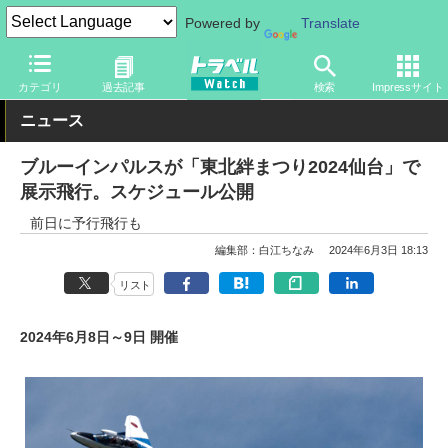
Powered by
Translate
トラベル Watch
地域
国内旅行
宮城
カテゴリ
過去記事
検索
Impressサイト
ニュース
ブルーインパルスが「東北絆まつり2024仙台」で
展示飛行。スケジュール公開
前日に予行飛行も
編集部：白江ちなみ
2024年6月3日 18:13
リスト
2024年6月8日～9日 開催