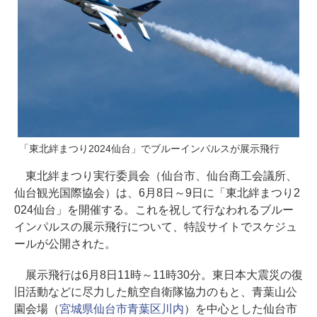
「東北絆まつり2024仙台」でブルーインパルスが展示飛行
東北絆まつり実行委員会（仙台市、仙台商工会議所、
仙台観光国際協会）は、6月8日～9日に「東北絆まつり2
024仙台」を開催する。これを祝して行なわれるブルー
インパルスの展示飛行について、特設サイトでスケジュ
ールが公開された。
展示飛行は6月8日11時～11時30分。東日本大震災の復
旧活動などに尽力した航空自衛隊協力のもと、青葉山公
園会場（
宮城県仙台市青葉区川内
）を中心とした仙台市