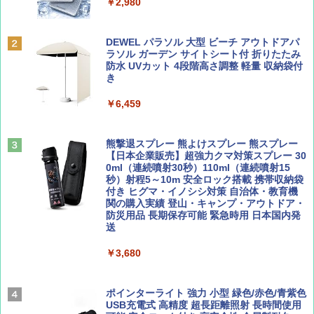
&ハイキング カーキ PATC-150(KH)
￥2,980
￥6,830
ディズニーファン ２０２６年 ９月号 [雑
D40 地球の歩き方 チェンマイ タイ北部の魅
DEWEL パラソル 大型 ビーチ アウトドアパ
誌] (ＤＩＳＮＥＹ ＦＡＮ)
力的な町 2026～2027 地球の歩き方D アジア
ラソル ガーデン サイトシート付 折りたたみ
PYKES PEAK (パイクスピーク) 着替えテン
防水 UVカット 4段階高さ調整 軽量 収納袋付
ト プライバシー テント 【中が透けない】 1
き
￥713
￥2,079
人用 折りたたみ 防災グッズ 災害用トイレ ビ
ーチ ピクニック ポップアップテント 携帯 簡
￥6,459
易 トイレテント (ブラック)
山と溪谷 2026年8月号「南アルプス大全」
A09 地球の歩き方 イタリア 2026～2027 地
￥4,980
球の歩き方A ヨーロッパ
熊撃退スプレー 熊よけスプレー 熊スプレー
￥1,540
【日本企業販売】超強力クマ対策スプレー 30
￥2,479
0ml（連続噴射30秒）110ml（連続噴射15
ENDLESS BASE 《めざましテレビで紹介》
秒）射程5～10m 安全ロック搭載 携帯収納袋
テント ワンタッチ RENEW 幅200 2-3人用 43
付き ヒグマ・イノシシ対策 自治体・教育機
500002(89232)
関の購入実績 登山・キャンプ・アウトドア・
防災用品 長期保存可能 緊急時用 日本国内発
Coyote No.89 特集 星野道夫 夢見る旅
A26 地球の歩き方 チェコ ポーランド スロヴ
送
ァキア 2026～2027 地球の歩き方A ヨーロッ
￥5,999
パ
￥1,540
￥3,680
￥2,277
[キャンパーズコレクション 山善] 傘みたいに
広げるだけ パッとサッとテント ブラックコ
ーティング フルクローズ メッシュ 3-4人用
ポインターライト 強力 小型 緑色/赤色/青紫色
簡単設置 ポップアップテント エクルベージ
USB充電式 高精度 超長距離照射 長時間使用
AIRLINE（エアライン）2026年9月号【特
新しい日本地理 地図・統計・移動から読み