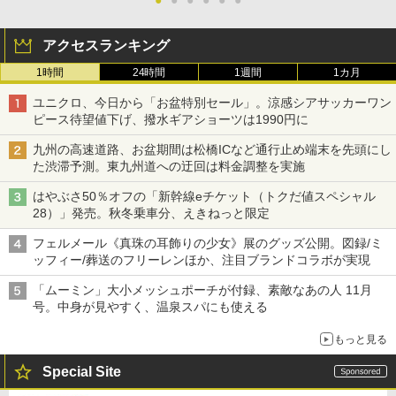
●
●
●
●
●
●
アクセスランキング
1時間
24時間
1週間
1カ月
ユニクロ、今日から「お盆特別セール」。涼感シアサッカーワン
ピース待望値下げ、撥水ギアショーツは1990円に
九州の高速道路、お盆期間は松橋ICなど通行止め端末を先頭にし
た渋滞予測。東九州道への迂回は料金調整を実施
はやぶさ50％オフの「新幹線eチケット（トクだ値スペシャル
28）」発売。秋冬乗車分、えきねっと限定
フェルメール《真珠の耳飾りの少女》展のグッズ公開。図録/ミ
ッフィー/葬送のフリーレンほか、注目ブランドコラボが実現
「ムーミン」大小メッシュポーチが付録、素敵なあの人 11月
号。中身が見やすく、温泉スパにも使える
もっと見る
Special Site