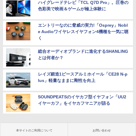
ハイグレードテレビ「TCL Q7D Pro」。圧巻の
色彩美で映画＆ゲームが極上体験に
エントリーなのに脅威の実力!「Osprey」Nobl
e Audioワイヤレスイヤフォン4機種を一気に聴
く
総合オーディオブランドに進化するSHANLING
とは何者か？
レイズ鍛造1ピースアルミホイール「CE28 N-p
lus」軽量なままに剛性を向上
SOUNDPEATSのイヤカフ型イヤフォン「UU2
イヤーカフ」をイヤカフマニアが語る
本サイトのご利用について
お問い合わせ