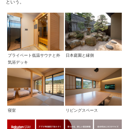
という。
プライベート低温サウナと外
日本庭園と縁側
気浴デッキ
寝室
リビングスペース