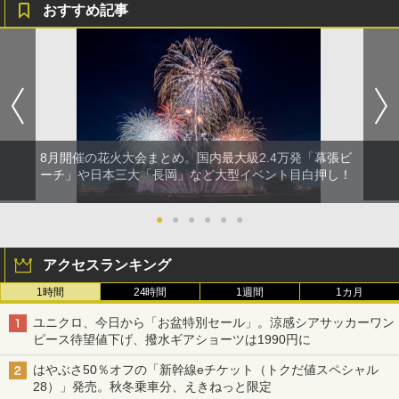
おすすめ記事
8月開催の花火大会まとめ。国内最大級2.4万発「幕張ビ
ーチ」や日本三大「長岡」など大型イベント目白押し！
●
●
●
●
●
●
アクセスランキング
1時間
24時間
1週間
1カ月
ユニクロ、今日から「お盆特別セール」。涼感シアサッカーワン
ピース待望値下げ、撥水ギアショーツは1990円に
はやぶさ50％オフの「新幹線eチケット（トクだ値スペシャル
28）」発売。秋冬乗車分、えきねっと限定