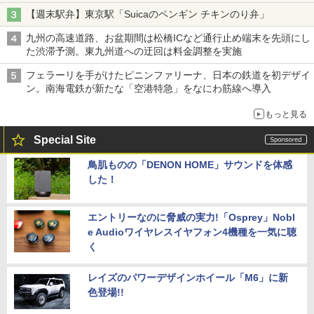
【週末駅弁】東京駅「Suicaのペンギン チキンのり弁」
九州の高速道路、お盆期間は松橋ICなど通行止め端末を先頭にし
た渋滞予測。東九州道への迂回は料金調整を実施
フェラーリを手がけたピニンファリーナ、日本の鉄道を初デザイ
ン。南海電鉄が新たな「空港特急」をなにわ筋線へ導入
もっと見る
Special Site
鳥肌ものの「DENON HOME」サウンドを体感
した！
エントリーなのに脅威の実力!「Osprey」Nobl
e Audioワイヤレスイヤフォン4機種を一気に聴
く
レイズのパワーデザインホイール「M6」に新
色登場!!