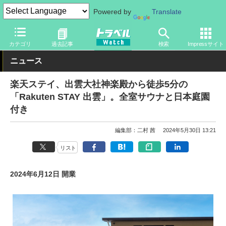
Powered by
Translate
トラベル Watch
旅の情報
ホテル・旅館
宿泊
カテゴリ
過去記事
検索
Impressサイト
ニュース
楽天ステイ、出雲大社神楽殿から徒歩5分の
「Rakuten STAY 出雲」。全室サウナと日本庭園
付き
編集部：二村 茜
2024年5月30日 13:21
リスト
2024年6月12日 開業