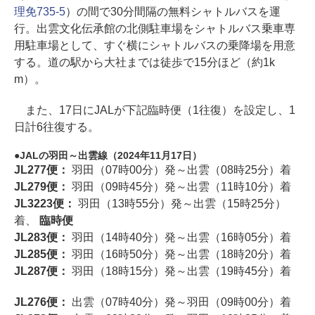
理免735-5
）の間で30分間隔の無料シャトルバスを運
行。出雲文化伝承館の北側駐車場をシャトルバス乗車専
用駐車場として、すぐ横にシャトルバスの乗降場を用意
する。道の駅から大社までは徒歩で15分ほど（約1k
m）。
また、17日にJALが下記臨時便（1往復）を設定し、1
日計6往復する。
JALの羽田～出雲線（2024年11月17日）
JL277便：
羽田（07時00分）発～出雲（08時25分）着
JL279便：
羽田（09時45分）発～出雲（11時10分）着
JL3223便：
羽田（13時55分）発～出雲（15時25分）
着、
臨時便
JL283便：
羽田（14時40分）発～出雲（16時05分）着
JL285便：
羽田（16時50分）発～出雲（18時20分）着
JL287便：
羽田（18時15分）発～出雲（19時45分）着
JL276便：
出雲（07時40分）発～羽田（09時00分）着