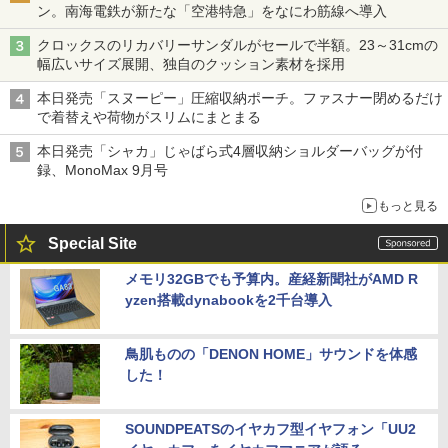
ン。南海電鉄が新たな「空港特急」をなにわ筋線へ導入
クロックスのリカバリーサンダルがセールで半額。23～31cmの
幅広いサイズ展開、独自のクッション素材を採用
本日発売「スヌーピー」圧縮収納ポーチ。ファスナー閉めるだけ
で着替えや荷物がスリムにまとまる
本日発売「シャカ」じゃばら式4層収納ショルダーバッグが付
録、MonoMax 9月号
もっと見る
Special Site
メモリ32GBでも予算内。産経新聞社がAMD R
yzen搭載dynabookを2千台導入
鳥肌ものの「DENON HOME」サウンドを体感
した！
SOUNDPEATSのイヤカフ型イヤフォン「UU2