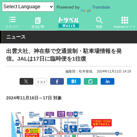
Powered by
Translate
トラベル Watch
地域
国内旅行
島根
カテゴリ
過去記事
検索
Impressサイト
ニュース
出雲大社、神在祭で交通規制・駐車場情報を発
信。JALは17日に臨時便を1往復
編集部：松本俊哉
2024年11月11日 14:19
リスト
2024年11月16日～17日 対象