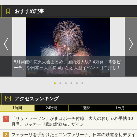
おすすめ記事
8月開催の花火大会まとめ。国内最大級2.4万発「幕張ビ
ーチ」や日本三大「長岡」など大型イベント目白押し！
●
●
●
●
●
●
アクセスランキング
1時間
24時間
1週間
1カ月
「リサ・ラーソン」がま口ポーチ付録、大人のおしゃれ手帖 10
月号。ジャカード織の北欧猫デザイン
フェラーリを手がけたピニンファリーナ、日本の鉄道を初デザイ