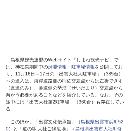
島根県観光連盟のWebサイト「しまね観光ナビ」で
は、神在祭期間中の
渋滞情報・駐車場情報
を公開してお
り、11月16日～17日の「出雲大社大駐車場」（385台）
への進入は、海岸道路側の稲佐交差点からは左折できず
（直進のみ）、参道側の勢溜（せいだまり）交差点から
向かう必要があることなどを紹介している。なお、その
途中には「出雲大社第2駐車場」（360台）も存在してい
る。
このほか、「出雲文化伝承館」（
島根県出雲市浜町52
0
）と「道の駅 大社ご縁広場」（
島根県出雲市大社町修