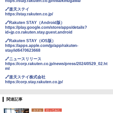
https://stay.rakuten.co.jp/villa/kinugawa/
🔗楽天ステイ
https://stay.rakuten.co.jp/
🔗Rakuten STAY（Android版）
https://play.google.com/store/apps/details?
id=jp.co.rakuten.stay.guest.android
🔗Rakuten STAY（iOS版）
https://apps.apple.com/jp/app/rakuten-
stay/id6470623668
🔗ニュースリリース
https://corp.rakuten.co.jp/news/press/2024/0529_02.ht
ml
🔗楽天ステイ株式会社
https://corp.stay.rakuten.co.jp/
関連記事
ホテル
行ってみた