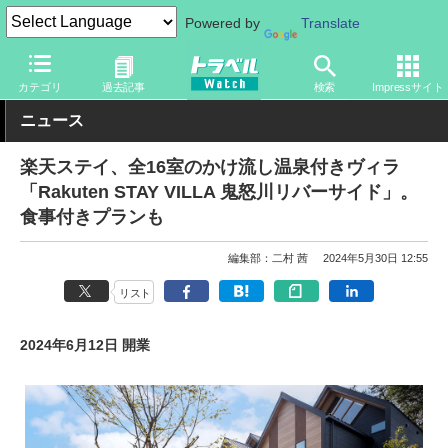
Powered by
Translate
トラベル Watch
旅の情報
ホテル・旅館
宿泊
カテゴリ
過去記事
検索
Impressサイト
ニュース
楽天ステイ、全16室のかけ流し温泉付きヴィラ
「Rakuten STAY VILLA 鬼怒川リバーサイド」。
食事付きプランも
編集部：二村 茜
2024年5月30日 12:55
リスト
2024年6月12日 開業