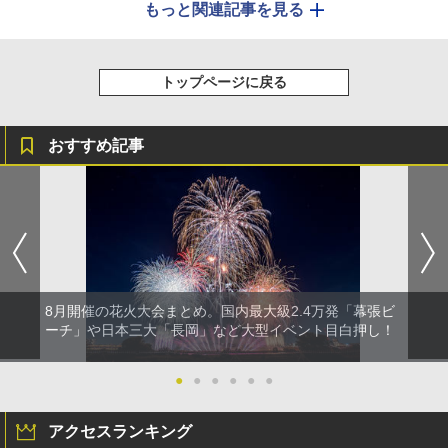
もっと関連記事を見る
トップページに戻る
おすすめ記事
8月開催の花火大会まとめ。国内最大級2.4万発「幕張ビ
ーチ」や日本三大「長岡」など大型イベント目白押し！
●
●
●
●
●
●
アクセスランキング