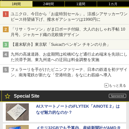
1時間
24時間
1週間
1カ月
ユニクロ、今日から「お盆特別セール」。涼感シアサッカーワン
ピース待望値下げ、撥水ギアショーツは1990円に
「リサ・ラーソン」がま口ポーチ付録、大人のおしゃれ手帖 10
月号。ジャカード織の北欧猫デザイン
【週末駅弁】東京駅「Suicaのペンギン チキンのり弁」
九州の高速道路、お盆期間は松橋ICなど通行止め端末を先頭にし
た渋滞予測。東九州道への迂回は料金調整を実施
フェラーリを手がけたピニンファリーナ、日本の鉄道を初デザイ
ン。南海電鉄が新たな「空港特急」をなにわ筋線へ導入
もっと見る
Special Site
AIスマートノートのiFLYTEK「AINOTE 2」は
なぜ魅力的なのか？
メモリ32GBでも予算内。産経新聞社がAMD R