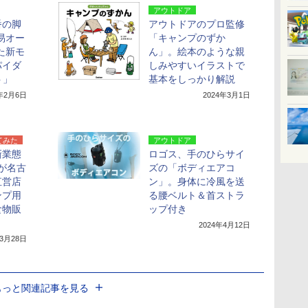
アウトドア
番の脚
アウトドアのプロ監修
易オー
「キャンプのずか
た新モ
ん」。絵本のような親
パイダ
しみやすいイラストで
ト」
基本をしっかり解説
4年2月6日
2024年3月1日
てみた
アウトドア
新業態
ロゴス、手のひらサイ
」が名古
ズの「ボディエアコ
直営店
ン」。身体に冷風を送
ンプ用
る腰ベルト＆首ストラ
食物販
ップ付き
う
2024年4月12日
年3月28日
もっと関連記事を見る