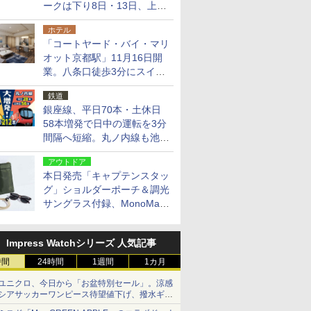
ークは下り8日・13日、上り
14日・15日
ホテル
「コートヤード・バイ・マリ
オット京都駅」11月16日開
業。八条口徒歩3分にスイー
ト含む全270室、ダイニング
鉄道
も併設
銀座線、平日70本・土休日
58本増発で日中の運転を3分
間隔へ短縮。丸ノ内線も池袋
～中野坂上を4分間隔に
アウトドア
本日発売「キャプテンスタッ
グ」ショルダーポーチ＆調光
サングラス付録、MonoMax
9月号増刊
Impress Watchシリーズ 人気記事
時間
24時間
1週間
1カ月
ユニクロ、今日から「お盆特別セール」。涼感
シアサッカーワンピース待望値下げ、撥水ギア
ショーツは1990円に