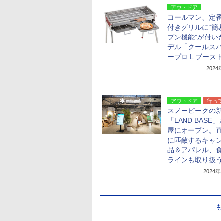
アウトドア
コールマン、定
付きグリルに“簡
ブン機能”が付い
デル「クールス
ープロ L ブース
202
アウトドア
行っ
スノーピークの
「LAND BASE
屋にオープン。
に匹敵するキャ
品＆アパレル、
ラインも取り扱
2024