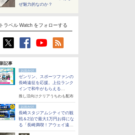
ぜ魅力的なのか？
トラベル Watch をフォローする
新記事
お出かけ
ゼンリン、スポーツファンの
長崎遠征を応援。上位ランク
インで和牛がもらえる
「GO！GO！長崎スタンプラ
推し活向けクリアうちわも配布
リー」
お出かけ
長崎スタジアムシティでの観
戦＆2泊で最大1万円お得にな
る「長崎満喫！アウェイ遠征
応援キャンペーン」