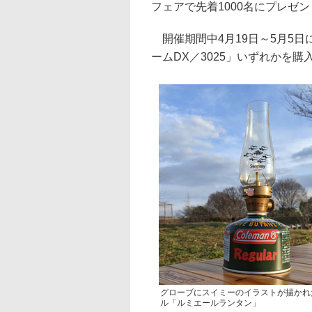
フェアで先着1000名にプレゼ
開催期間中4月19日～5月5日
ームDX／3025」いずれかを
グローブにスイミーのイラストが描かれ
ル「ルミエールランタン」