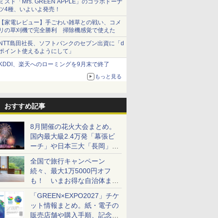
ミスド「Mrs. GREEN APPLE」のコラボドーナ
ツ4種、いよいよ発売！
【家電レビュー】手ごわい雑草との戦い、コメ
リの草刈機で完全勝利 掃除機感覚で使えた
NTT島田社長、ソフトバンクのセブン出資に「d
ポイント使えるようにして」
KDDI、楽天へのローミングを9月末で終了
もっと見る
おすすめ記事
8月開催の花火大会まとめ。
国内最大級2.4万発「幕張ビ
ーチ」や日本三大「長岡」な
ど大型イベント目白押し！
全国で旅行キャンペーン
続々、最大1万5000円オフ
も！ いまお得な自治体まと
め
「GREEN×EXPO2027」チケ
ット情報まとめ。紙・電子の
販売店舗や購入手順、記念チ