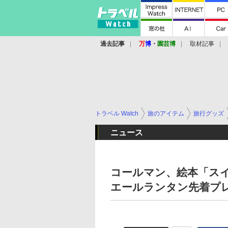
過去記事
万
博
・
園芸博
取材記事
トラベル Watch
旅のアイテム
旅行グッズ
ニュース
コールマン、絵本「ス
エールランタン先着プ