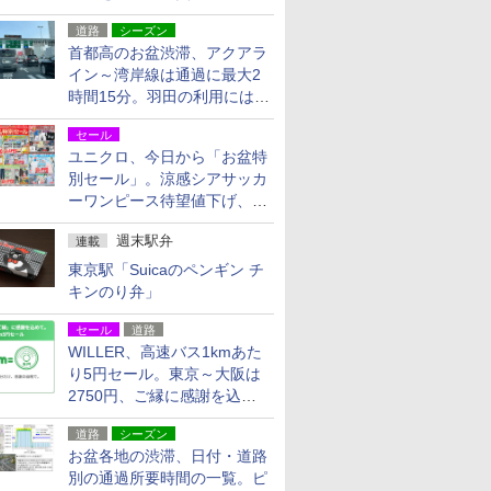
活動・復旧支援
道路
シーズン
首都高のお盆渋滞、アクアラ
イン～湾岸線は通過に最大2
時間15分。羽田の利用には
「空港西出口」の利用検討を
セール
ユニクロ、今日から「お盆特
別セール」。涼感シアサッカ
ーワンピース待望値下げ、撥
水ギアショーツは1990円に
週末駅弁
連載
東京駅「Suicaのペンギン チ
キンのり弁」
セール
道路
WILLER、高速バス1kmあた
り5円セール。東京～大阪は
2750円、ご縁に感謝を込め
た20周年記念キャンペーン
道路
シーズン
お盆各地の渋滞、日付・道路
別の通過所要時間の一覧。ピ