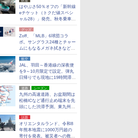
鉄道
はやぶさ50％オフの「新幹線
eチケット（トクだ値スペシ
ャル28）」発売。秋冬乗車
分、えきねっと限定
グッズ
Zoff、「MLB」6球団コラ
ボ。サングラス24種とチャー
ムにもなるメガネ拭きなど雑
貨24種
航空
JAL、羽田～香港線の深夜便
を9～10月限定で設定。弾丸
日帰りでも現地に19時間滞在
できる
道路
シーズン
九州の高速道路、お盆期間は
松橋ICなど通行止め端末を先
頭にした渋滞予測。東九州道
への迂回は料金調整を実施
話題
オリエンタルランド、令和8
年熊本地震に1000万円超の
寄付を発表。被災者への救援