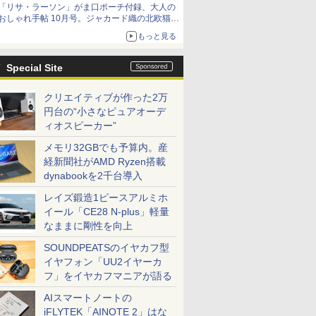
「リサ・ラーソン」がま口ポーチ付録、大人の
おしゃれ手帖 10月号。ジャカード織の北欧猫デ
ザイン
もっと見る
Special Site
クリエイティブが作った2万
円台の“小さなピュアオーデ
ィオスピーカー”
メモリ32GBでも予算内。産
経新聞社がAMD Ryzen搭載
dynabookを2千台導入
レイズ鍛造1ピースアルミホ
イール「CE28 N-plus」軽量
なままに剛性を向上
SOUNDPEATSのイヤカフ型
イヤフォン「UU2イヤーカ
フ」をイヤカフマニアが語る
AIスマートノートの
iFLYTEK「AINOTE 2」はな