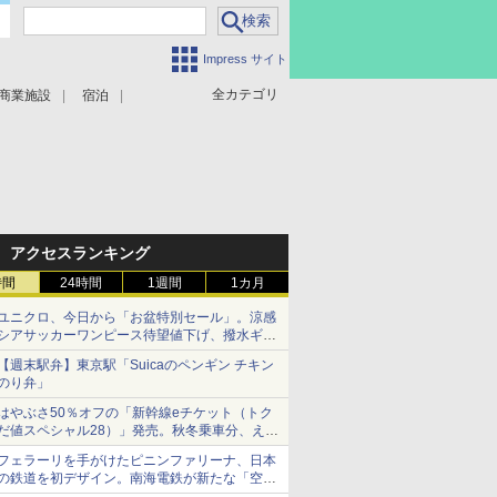
Impress サイト
全カテゴリ
商業施設
宿泊
アクセスランキング
時間
24時間
1週間
1カ月
ユニクロ、今日から「お盆特別セール」。涼感
シアサッカーワンピース待望値下げ、撥水ギア
ショーツは1990円に
【週末駅弁】東京駅「Suicaのペンギン チキン
のり弁」
はやぶさ50％オフの「新幹線eチケット（トク
だ値スペシャル28）」発売。秋冬乗車分、えき
ねっと限定
フェラーリを手がけたピニンファリーナ、日本
の鉄道を初デザイン。南海電鉄が新たな「空港
特急」をなにわ筋線へ導入