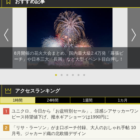
おすすめ記事
8月開催の花火大会まとめ。国内最大級2.4万発「幕張ビ
ーチ」や日本三大「長岡」など大型イベント目白押し！
●
●
●
●
●
●
アクセスランキング
1時間
24時間
1週間
1カ月
ユニクロ、今日から「お盆特別セール」。涼感シアサッカーワン
ピース待望値下げ、撥水ギアショーツは1990円に
「リサ・ラーソン」がま口ポーチ付録、大人のおしゃれ手帖 10
月号。ジャカード織の北欧猫デザイン