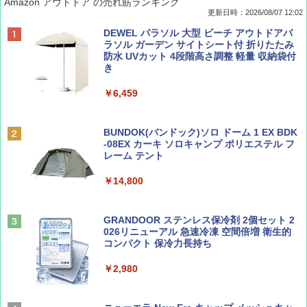
Amazon アウトドア の売れ筋ランキング
更新日時：2026/08/07 12:02
ディズニーファン ２０２６年 ９月号 [雑
D40 地球の歩き方 チェンマイ タイ北部の魅
[キャンパーズコレクション 山善] ポップアッ
DEWEL パラソル 大型 ビーチ アウトドアパ
誌] (ＤＩＳＮＥＹ ＦＡＮ)
力的な町 2026～2027 地球の歩き方D アジア
プテント 傘みたいに広げて畳める パッとサ
ラソル ガーデン サイトシート付 折りたたみ
ッとサンシェード キューブ フルクローズ メ
防水 UVカット 4段階高さ調整 軽量 収納袋付
ッシュ 簡単設置 ワンタッチテント キャンプ
き
￥713
￥2,079
&ハイキング カーキ PATC-150(KH)
￥6,459
￥6,831
BE-PAL(ビ-パル) 2026年 9 月号【特別付録:
A09 地球の歩き方 イタリア 2026～2027 地
SOTO ミニマル"旅"財布 ランダム2種】
球の歩き方A ヨーロッパ
BUNDOK(バンドック)ソロ ドーム 1 EX BDK
PYKES PEAK (パイクスピーク) 着替えテン
-08EX カーキ ソロキャンプ ポリエステル フ
ト プライバシー テント 【中が透けない】 1
レーム テント
￥1,500
￥2,479
人用 折りたたみ 防災グッズ 災害用トイレ ビ
ーチ ピクニック ポップアップテント 携帯 簡
￥14,800
易 トイレテント (ブラック)
山と溪谷 2026年8月号「南アルプス大全」
地球の歩き方 スター・ウォーズ
￥4,980
GRANDOOR ステンレス保冷剤 2個セット 2
￥1,540
￥2,695
026リニューアル 急速冷凍 空間倍増 衛生的
コンパクト 保冷力長持ち
ENDLESS BASE 《めざましテレビで紹介》
テント ワンタッチ RENEW 幅200 2-3人用 43
￥2,980
500002(88859)
Coyote No.89 特集 星野道夫 夢見る旅
A26 地球の歩き方 チェコ ポーランド スロヴ
ァキア 2026～2027 地球の歩き方A ヨーロッ
￥5,999