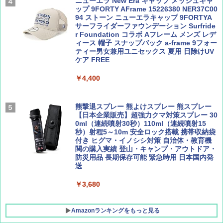
ニューエラ New Era キャップ メッシュキャ
パ
￥1,540
ップ 9FORTY AFrame 15226380 NER37C00
94 ストーン ニューエラキャップ 9FORTYA
￥2,277
[キャンパーズコレクション 山善] 傘みたいに
サーフライダーファウンデーション Surfride
広げるだけ パッとサッとテント ブラックコ
r Foundation コラボ Aフレーム メンズ レデ
ーティング フルクローズ メッシュ 3-4人用
ィース 帽子 スナップバック a-frame 9フォー
簡単設置 ポップアップテント エクルベージ
ティー男女兼用ユニセックス 夏用 日除けUV
AIRLINE（エアライン）2026年9月号【特
新しい日本地理 地図・統計・移動から読み
ュ(BC仕様) PATC-150B(EB)
ケア FREE
集】ボーイング110周年を祝して！
解く (講談社現代新書)
￥9,990
￥4,400
￥1,760
￥1,540
[キャンパーズコレクション 山善] 傘みたいに
熊撃退スプレー 熊よけスプレー 熊スプレー
広げるだけ パッとサッとテント キューブワ
【日本企業販売】超強力クマ対策スプレー 30
イド ブラックコーティング フルクローズ メ
0ml（連続噴射30秒）110ml（連続噴射15
ッシュ 4人用 簡単設置 ポップアップテント P
秒）射程5～10m 安全ロック搭載 携帯収納袋
ATCW-150B エクルベージュ
付き ヒグマ・イノシシ対策 自治体・教育機
関の購入実績 登山・キャンプ・アウトドア・
防災用品 長期保存可能 緊急時用 日本国内発
￥-
送
￥3,680
Amazonランキングをもっと見る