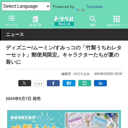
Powered by
Translate
トラベル Watch
旅のアイテム
旅行グッズ
生活雑貨
カテゴリ
過去記事
検索
Impressサイト
ニュース
ディズニー/ムーミン/すみっコの「竹製うちわレタ
ーセット」郵便局限定。キャラクターたちが夏の
装いに
編集部：白江ちなみ
2024年5月8日 00:00
リスト
2024年5月7日 発売