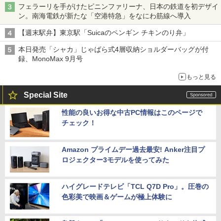
フェラーリを手がけたピニンファリーナ、日本の鉄道を初デザイ
ン。南海電鉄が新たな「空港特急」をなにわ筋線へ導入
【週末駅弁】東京駅「Suicaのペンギン チキンのり弁」
本日発売「シャカ」じゃばら式4層収納ショルダーバッグが付
録、MonoMax 9月号
もっと見る
Special Site
性能の良いお得な中古PC情報はこのページで
チェック！
Amazon プライムデー過去最安! Anker注目プ
ロジェクター3モデルを使ってみた
ハイグレードテレビ「TCL Q7D Pro」。圧巻の
色彩美で映画＆ゲームが極上体験に