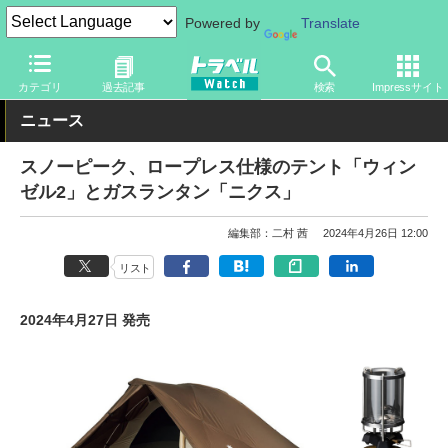
Powered by
Translate
トラベル Watch
旅のアイテム
旅行グッズ
アウトドア用品
カテゴリ
過去記事
検索
Impressサイト
ニュース
スノーピーク、ロープレス仕様のテント「ウィン
ゼル2」とガスランタン「ニクス」
編集部：二村 茜
2024年4月26日 12:00
リスト
2024年4月27日 発売