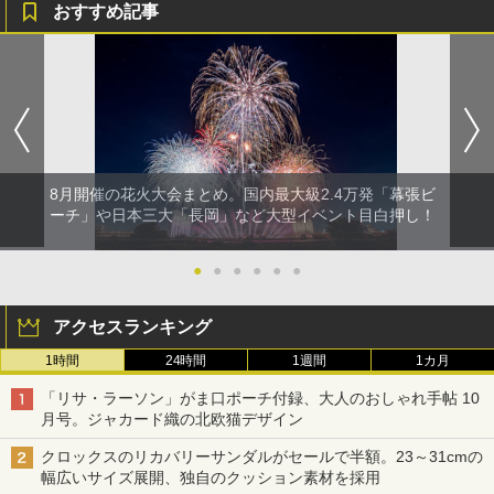
おすすめ記事
8月開催の花火大会まとめ。国内最大級2.4万発「幕張ビ
ーチ」や日本三大「長岡」など大型イベント目白押し！
●
●
●
●
●
●
アクセスランキング
1時間
24時間
1週間
1カ月
「リサ・ラーソン」がま口ポーチ付録、大人のおしゃれ手帖 10
月号。ジャカード織の北欧猫デザイン
クロックスのリカバリーサンダルがセールで半額。23～31cmの
幅広いサイズ展開、独自のクッション素材を採用