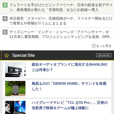
フェラーリを手がけたピニンファリーナ、日本の鉄道を初デザイ
ン。南海電鉄が新たな「空港特急」をなにわ筋線へ導入
本日発売「スヌーピー」圧縮収納ポーチ。ファスナー閉めるだけ
で着替えや荷物がスリムにまとまる
ディズニーシー「インディ・ジョーンズ・アドベンチャー」が
11月末に運営再開。プロジェクションマッピングを追加、DPA
は1500円
もっと見る
Special Site
総合オーディオブランドに進化するSHANLING
とは何者か？
鳥肌ものの「DENON HOME」サウンドを体感
した！
ハイグレードテレビ「TCL Q7D Pro」。圧巻の
色彩美で映画＆ゲームが極上体験に