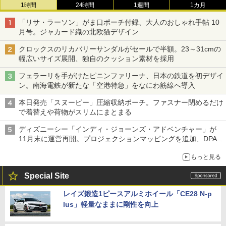
1時間
24時間
1週間
1カ月
「リサ・ラーソン」がま口ポーチ付録、大人のおしゃれ手帖 10
月号。ジャカード織の北欧猫デザイン
クロックスのリカバリーサンダルがセールで半額。23～31cmの
幅広いサイズ展開、独自のクッション素材を採用
フェラーリを手がけたピニンファリーナ、日本の鉄道を初デザイ
ン。南海電鉄が新たな「空港特急」をなにわ筋線へ導入
本日発売「スヌーピー」圧縮収納ポーチ。ファスナー閉めるだけ
で着替えや荷物がスリムにまとまる
ディズニーシー「インディ・ジョーンズ・アドベンチャー」が
11月末に運営再開。プロジェクションマッピングを追加、DPA
は1500円
もっと見る
Special Site
レイズ鍛造1ピースアルミホイール「CE28 N-p
lus」軽量なままに剛性を向上