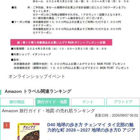
オンラインショップイベント
Amazon トラベル関連ランキング
旅行雑誌
旅行ガイド・地図
テント
アウトドア
Amazon 旅行ガイド・地図 の売れ筋ランキング
更新日時：2026/08/07 06:02
ディズニーファン ２０２６年 ９月号 [雑
D40 地球の歩き方 チェンマイ タイ北部の魅
誌] (ＤＩＳＮＥＹ ＦＡＮ)
力的な町 2026～2027 地球の歩き方D アジア