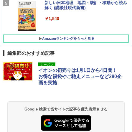
AIRLINE（エアライン）2026年9月号【特
新しい日本地理 地図・統計・移動から読み
集】ボーイング110周年を祝して！
解く (講談社現代新書)
￥1,760
￥1,540
Amazonランキングをもっと見る
編集部のおすすめ記事
[キャンパーズコレクション 山善] ポップアッ
BUNDOK(バンドック)ソロ ドーム 1 EX BDK
シーズン
プテント 傘みたいに広げて畳める パッとサ
-08EX カーキ ソロキャンプ ポリエステル フ
イオンの初売りは1月1日から4日間！
ッとサンシェード キューブ フルクローズ メ
レーム テント
お得な福袋やご馳走メニューなど280企
ッシュ 簡単設置 ワンタッチテント キャンプ
画を実施
&ハイキング カーキ PATC-150(KH)
￥14,800
￥6,831
GRANDOOR ステンレス保冷剤 2個セット 2
026リニューアル 急速冷凍 空間倍増 衛生的
Google 検索で当サイトの記事を優先表示させる
PYKES PEAK (パイクスピーク) 着替えテン
コンパクト 保冷力長持ち
ト プライバシー テント 【中が透けない】 1
人用 折りたたみ 防災グッズ 災害用トイレ ビ
￥2,980
ーチ ピクニック ポップアップテント 携帯 簡
易 トイレテント (ブラック)