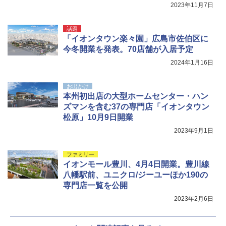
2023年11月7日
￥10,990
￥1,180
話題
「イオンタウン楽々園」広島市佐伯区に
今冬開業を発表。70店舗が入居予定
2024年1月16日
お出かけ
本州初出店の大型ホームセンター・ハン
ズマンを含む37の専門店「イオンタウン
松原」10月9日開業
2023年9月1日
ファミリー
イオンモール豊川、4月4日開業。豊川線
八幡駅前、ユニクロ/ジーユーほか190の
専門店一覧を公開
2023年2月6日