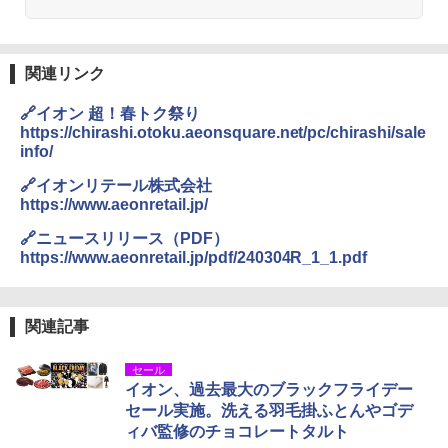
DEWEL パラソル 大型 ビーチ アウトドアパ
￥4,980
ラソル ガーデン サイトシート付 折りたたみ
防水 UVカット 4段階高さ調整 軽量 収納袋付
き
関連リンク
ENDLESS BASE 《めざましテレビで紹介》
テント ワンタッチ RENEW 幅200 2-3人用 43
￥6,459
🔗イオン 超！春トク祭り
500002(88859)
https://chirashi.otoku.aeonsquare.net/pc/chirashi/sale
info/
￥5,999
熊撃退スプレー 熊よけスプレー 熊スプレー
【日本企業販売】超強力クマ対策スプレー 30
🔗イオンリテール株式会社
0ml（連続噴射30秒）110ml（連続噴射15
https://www.aeonretail.jp/
[キャンパーズコレクション 山善] 傘みたいに
秒）射程5～10m 安全ロック搭載 携帯収納袋
広げるだけ パッとサッとテント ブラックコ
付き ヒグマ・イノシシ対策 自治体・教育機
🔗ニュースリリース（PDF）
ーティング フルクローズ メッシュ 3-4人用
関の購入実績 登山・キャンプ・アウトドア・
https://www.aeonretail.jp/pdf/240304R_1_1.pdf
簡単設置 ポップアップテント エクルベージ
防災用品 長期保存可能 緊急時用 日本国内発
ュ(BC仕様) PATC-150B(EB)
送
￥9,990
￥3,680
関連記事
セール
[キャンパーズコレクション 山善] 傘みたいに
ポインターライト 強力 小型 緑色/赤色/青紫色
イオン、過去最大のブラックフライデー
広げるだけ パッとサッとテント キューブ ブ
USB充電式 高精度 超長距離照射 長時間使用
セール実施。洗える羽毛掛ふとんやゴデ
ラックコーティング フルクローズ メッシュ 3
可能 安全ロック付き 高安全性 金属製耐久 コ
人用 簡単設置 ポップアップテント PATC-15
ンパクト多機能設計 持ち運び便利 アウトド
ィバ監修のチョコレートタルト
0B エクルベージュ
ア/オフィス/教育現場/展示会用 緑