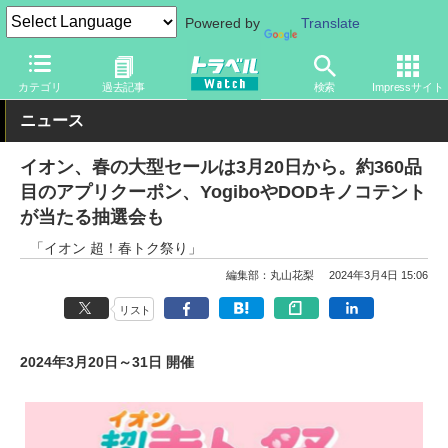
Powered by
Translate
トラベル Watch
旅の情報
目的
商業施設
カテゴリ
過去記事
検索
Impressサイト
ニュース
イオン、春の大型セールは3月20日から。約360品
目のアプリクーポン、YogiboやDODキノコテント
が当たる抽選会も
「イオン 超！春トク祭り」
編集部：丸山花梨
2024年3月4日 15:06
リスト
2024年3月20日～31日 開催