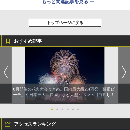
もっと関連記事を見る
トップページに戻る
おすすめ記事
8月開催の花火大会まとめ。国内最大級2.4万発「幕張ビ
ーチ」や日本三大「長岡」など大型イベント目白押し！
●
●
●
●
●
●
アクセスランキング