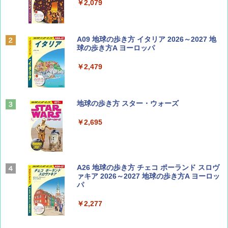
￥713
￥2,079
BE-PAL(ビ-パル) 2026年 9 月号【特別付録:
A09 地球の歩き方 イタリア 2026～2027 地
SOTO ミニマル"旅"財布 ランダム2種】
球の歩き方A ヨーロッパ
￥1,500
￥2,479
山と溪谷 2026年8月号「南アルプス大全」
地球の歩き方 スター・ウォーズ
￥1,540
￥2,695
Coyote No.89 特集 星野道夫 夢見る旅
A26 地球の歩き方 チェコ ポーランド スロヴ
ァキア 2026～2027 地球の歩き方A ヨーロッ
パ
￥1,540
￥2,277