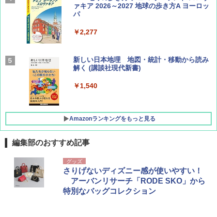
ァキア 2026～2027 地球の歩き方A ヨーロッ
パ
￥1,540
￥2,277
AIRLINE（エアライン）2026年9月号【特
新しい日本地理 地図・統計・移動から読み
集】ボーイング110周年を祝して！
解く (講談社現代新書)
￥1,760
￥1,540
Amazonランキングをもっと見る
編集部のおすすめ記事
[キャンパーズコレクション 山善] ポップアッ
DEWEL パラソル 大型 ビーチ アウトドアパ
グッズ
プテント 傘みたいに広げて畳める パッとサ
ラソル ガーデン サイトシート付 折りたたみ
さりげないディズニー感が使いやすい！
ッとサンシェード キューブ フルクローズ メ
防水 UVカット 4段階高さ調整 軽量 収納袋付
アーバンリサーチ「RODE SKO」から
ッシュ 簡単設置 ワンタッチテント キャンプ
き
特別なバッグコレクション
&ハイキング カーキ PATC-150(KH)
￥6,459
￥6,831