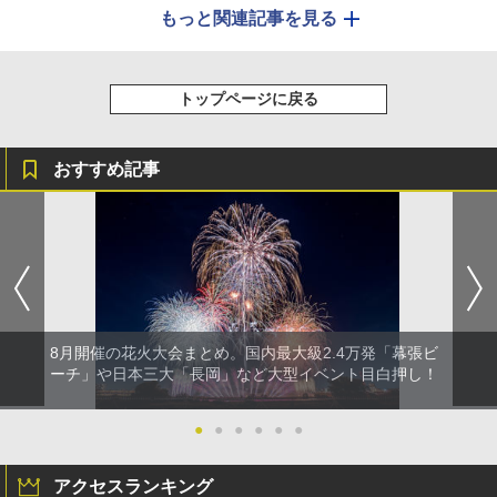
もっと関連記事を見る
トップページに戻る
おすすめ記事
8月開催の花火大会まとめ。国内最大級2.4万発「幕張ビ
ーチ」や日本三大「長岡」など大型イベント目白押し！
●
●
●
●
●
●
アクセスランキング