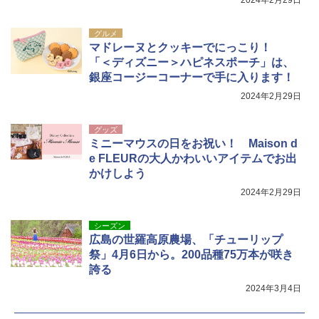
[キャンパーズコレクション 山善] 傘みたいに
熊撃退スプレー 熊よけスプレー 熊スプレー
グルメ
広げるだけ パッとサッとテント キューブワ
【日本企業販売】超強力クマ対策スプレー 30
マドレーヌとクッキーでにっこり！
イド ブラックコーティング フルクローズ メ
0ml（連続噴射30秒）110ml（連続噴射15
「＜ディズニー＞ハピネスポーチ」は、
ッシュ 4人用 簡単設置 ポップアップテント P
秒）射程5～10m 安全ロック搭載 携帯収納袋
銀座コージーコーナーで手に入ります！
ATCW-150B エクルベージュ
付き ヒグマ・イノシシ対策 自治体・教育機
関の購入実績 登山・キャンプ・アウトドア・
2024年2月29日
防災用品 長期保存可能 緊急時用 日本国内発
￥-
送
グッズ
ミニーマウスの日をお祝い！ Maison d
￥3,680
e FLEURの大人かわいいアイテムでお出
かけしよう
2024年2月29日
シーズン
広島の世羅高原農場、「チューリップ
祭」4月6日から。200品種75万本が咲き
誇る
2024年3月4日