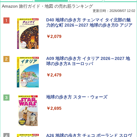
Amazon 旅行ガイド・地図 の売れ筋ランキング
更新日時：2026/08/07 12:02
ディズニーファン ２０２６年 ９月号 [雑
D40 地球の歩き方 チェンマイ タイ北部の魅
誌] (ＤＩＳＮＥＹ ＦＡＮ)
力的な町 2026～2027 地球の歩き方D アジア
￥713
￥2,079
BE-PAL(ビ-パル) 2026年 9 月号【特別付録:
A09 地球の歩き方 イタリア 2026～2027 地
SOTO ミニマル"旅"財布 ランダム2種】
球の歩き方A ヨーロッパ
￥1,500
￥2,479
山と溪谷 2026年8月号「南アルプス大全」
地球の歩き方 スター・ウォーズ
￥1,540
￥2,695
Coyote No.89 特集 星野道夫 夢見る旅
A26 地球の歩き方 チェコ ポーランド スロヴ