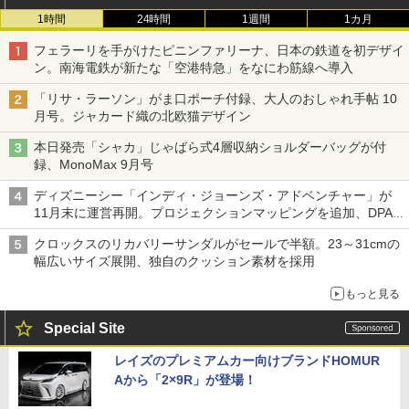
1時間
24時間
1週間
1カ月
フェラーリを手がけたピニンファリーナ、日本の鉄道を初デザイ
ン。南海電鉄が新たな「空港特急」をなにわ筋線へ導入
「リサ・ラーソン」がま口ポーチ付録、大人のおしゃれ手帖 10
月号。ジャカード織の北欧猫デザイン
本日発売「シャカ」じゃばら式4層収納ショルダーバッグが付
録、MonoMax 9月号
ディズニーシー「インディ・ジョーンズ・アドベンチャー」が
11月末に運営再開。プロジェクションマッピングを追加、DPA
は1500円
クロックスのリカバリーサンダルがセールで半額。23～31cmの
幅広いサイズ展開、独自のクッション素材を採用
もっと見る
Special Site
レイズのプレミアムカー向けブランドHOMUR
Aから「2×9R」が登場！