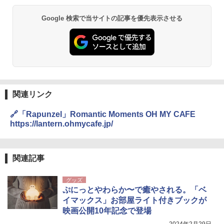
BUNDOK(バンドック)ソロ ドーム 1 EX BDK
Google 検索で当サイトの記事を優先表示させる
PYKES PEAK (パイクスピーク) 着替えテン
-08EX カーキ ソロキャンプ ポリエステル フ
ト プライバシー テント 【中が透けない】 1
レーム テント
人用 折りたたみ 防災グッズ 災害用トイレ ビ
ーチ ピクニック ポップアップテント 携帯 簡
￥14,800
易 トイレテント (ブラック)
￥4,980
GRANDOOR ステンレス保冷剤 2個セット 2
026リニューアル 急速冷凍 空間倍増 衛生的
コンパクト 保冷力長持ち
関連リンク
ENDLESS BASE 《めざましテレビで紹介》
テント ワンタッチ RENEW 幅200 2-3人用 43
￥2,980
🔗「Rapunzel」Romantic Moments OH MY CAFE
500002(88859)
https://lantern.ohmycafe.jp/
￥5,999
ニューエラ New Era キャップ メッシュキャ
ップ 9FORTY AFrame 15226380 NER37C00
94 ストーン ニューエラキャップ 9FORTYA
関連記事
[キャンパーズコレクション 山善] 傘みたいに
サーフライダーファウンデーション Surfride
広げるだけ パッとサッとテント ブラックコ
r Foundation コラボ Aフレーム メンズ レデ
グッズ
ーティング フルクローズ メッシュ 3-4人用
ィース 帽子 スナップバック a-frame 9フォー
ぷにっとやわらか〜で癒やされる。「ベ
簡単設置 ポップアップテント エクルベージ
ティー男女兼用ユニセックス 夏用 日除けUV
ュ(BC仕様) PATC-150B(EB)
ケア FREE
イマックス」お部屋ライト付きブックが
映画公開10年記念で登場
￥9,990
￥4,400
2024年2月29日