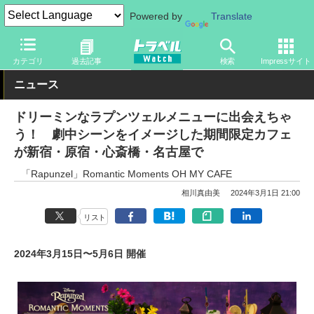
Powered by
Translate
トラベル Watch
旅の情報
観光地
ディズニーリゾート
カテゴリ
過去記事
検索
Impressサイト
ニュース
ドリーミンなラプンツェルメニューに出会えちゃ
う！ 劇中シーンをイメージした期間限定カフェ
が新宿・原宿・心斎橋・名古屋で
「Rapunzel」Romantic Moments OH MY CAFE
相川真由美
2024年3月1日 21:00
リスト
2024年3月15日〜5月6日 開催