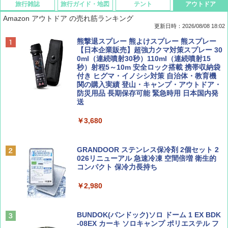
旅行雑誌
旅行ガイド・地図
テント
アウトドア
Amazon アウトドア の売れ筋ランキング
更新日時：2026/08/08 18:02
BE-PAL(ビ-パル) 2026年 9 月号【特別付録:
D40 地球の歩き方 チェンマイ タイ北部の魅
[キャンパーズコレクション 山善] ポップアッ
熊撃退スプレー 熊よけスプレー 熊スプレー
SOTO ミニマル"旅"財布 ランダム2種】
力的な町 2026～2027 地球の歩き方D アジア
プテント 傘みたいに広げて畳める パッとサ
【日本企業販売】超強力クマ対策スプレー 30
ッとサンシェード キューブ フルクローズ メ
0ml（連続噴射30秒）110ml（連続噴射15
ッシュ 簡単設置 ワンタッチテント キャンプ
秒）射程5～10m 安全ロック搭載 携帯収納袋
￥1,500
￥2,079
&ハイキング カーキ PATC-150(KH)
付き ヒグマ・イノシシ対策 自治体・教育機
関の購入実績 登山・キャンプ・アウトドア・
防災用品 長期保存可能 緊急時用 日本国内発
￥6,830
送
ディズニーファン ２０２６年 ９月号 [雑
地球の歩き方 スター・ウォーズ
誌] (ＤＩＳＮＥＹ ＦＡＮ)
￥3,680
PYKES PEAK (パイクスピーク) 着替えテン
￥2,695
ト プライバシー テント 【中が透けない】 1
￥713
人用 折りたたみ 防災グッズ 災害用トイレ ビ
ーチ ピクニック ポップアップテント 携帯 簡
GRANDOOR ステンレス保冷剤 2個セット 2
易 トイレテント (グレー)
026リニューアル 急速冷凍 空間倍増 衛生的
コンパクト 保冷力長持ち
山と溪谷 2026年8月号「南アルプス大全」
A09 地球の歩き方 イタリア 2026～2027 地
￥4,980
球の歩き方A ヨーロッパ
￥2,980
￥1,540
￥2,479
ENDLESS BASE 《めざましテレビで紹介》
テント ワンタッチ RENEW 幅200 2-3人用 43
BUNDOK(バンドック)ソロ ドーム 1 EX BDK
500002(88859)
-08EX カーキ ソロキャンプ ポリエステル フ