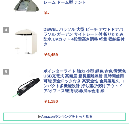
レーム ドーム型 テント
Coyote No.89 特集 星野道夫 夢見る旅
A26 地球の歩き方 チェコ ポーランド スロヴ
ァキア 2026～2027 地球の歩き方A ヨーロッ
￥5,999
パ
￥-
￥1,540
￥2,277
[キャンパーズコレクション 山善] 傘みたいに
広げるだけ パッとサッとテント ブラックコ
DEWEL パラソル 大型 ビーチ アウトドアパ
ーティング フルクローズ メッシュ 3-4人用
ラソル ガーデン サイトシート付 折りたたみ
簡単設置 ポップアップテント エクルベージ
防水 UVカット 4段階高さ調整 軽量 収納袋付
AIRLINE（エアライン）2026年9月号【特
新しい日本地理 地図・統計・移動から読み
ュ(BC仕様) PATC-150B(EB)
き
集】ボーイング110周年を祝して！
解く (講談社現代新書)
￥9,990
￥6,459
￥1,760
￥1,540
[キャンパーズコレクション 山善] 傘みたいに
ポインターライト 強力 小型 緑色/赤色/青紫色
広げるだけ パッとサッとテント キューブワ
USB充電式 高精度 超長距離照射 長時間使用
イド ブラックコーティング フルクローズ メ
可能 安全ロック付き 高安全性 金属製耐久 コ
ッシュ 4人用 簡単設置 ポップアップテント P
ンパクト多機能設計 持ち運び便利 アウトド
ATCW-150B エクルベージュ
ア/オフィス/教育現場/展示会用 緑
￥-
￥1,180
Amazonランキングをもっと見る