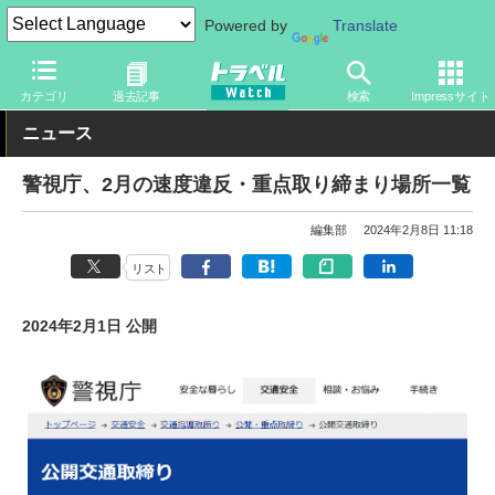
Powered by
Translate
トラベル Watch
地域
国内旅行
東京
カテゴリ
過去記事
検索
Impressサイト
ニュース
警視庁、2月の速度違反・重点取り締まり場所一覧
編集部
2024年2月8日 11:18
リスト
2024年2月1日 公開