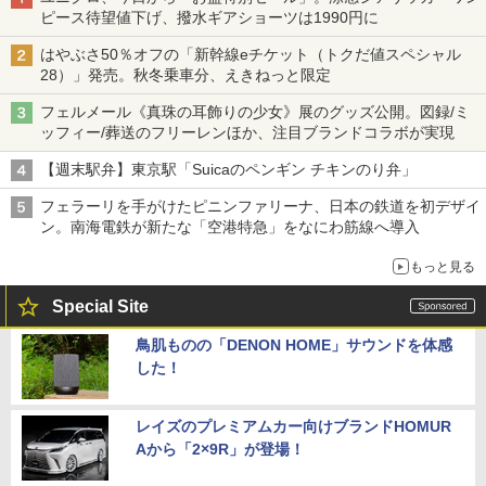
ピース待望値下げ、撥水ギアショーツは1990円に
はやぶさ50％オフの「新幹線eチケット（トクだ値スペシャル
28）」発売。秋冬乗車分、えきねっと限定
フェルメール《真珠の耳飾りの少女》展のグッズ公開。図録/ミ
ッフィー/葬送のフリーレンほか、注目ブランドコラボが実現
【週末駅弁】東京駅「Suicaのペンギン チキンのり弁」
フェラーリを手がけたピニンファリーナ、日本の鉄道を初デザイ
ン。南海電鉄が新たな「空港特急」をなにわ筋線へ導入
もっと見る
Special Site
鳥肌ものの「DENON HOME」サウンドを体感
した！
レイズのプレミアムカー向けブランドHOMUR
Aから「2×9R」が登場！