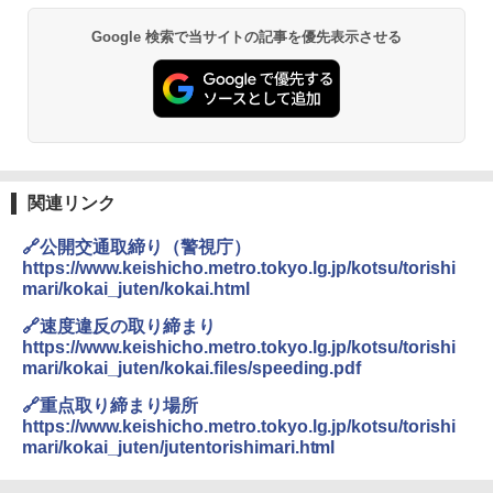
Google 検索で当サイトの記事を優先表示させる
関連リンク
🔗公開交通取締り（警視庁）
https://www.keishicho.metro.tokyo.lg.jp/kotsu/torishi
mari/kokai_juten/kokai.html
🔗速度違反の取り締まり
https://www.keishicho.metro.tokyo.lg.jp/kotsu/torishi
mari/kokai_juten/kokai.files/speeding.pdf
🔗重点取り締まり場所
https://www.keishicho.metro.tokyo.lg.jp/kotsu/torishi
mari/kokai_juten/jutentorishimari.html