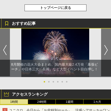
トップページに戻る
おすすめ記事
8月開催の花火大会まとめ。国内最大級2.4万発「幕張ビ
ーチ」や日本三大「長岡」など大型イベント目白押し！
●
●
●
●
●
●
アクセスランキング
1時間
24時間
1週間
1カ月
ユニクロ、今日から「お盆特別セール」。涼感シアサッカーワン