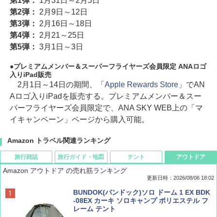
第1弾：
1月31日～2月5日
第2弾：
2月9日～12日
第3弾：
2月16日～18日
第4弾：
2月21～25日
第5弾：
3月1日～3日
プレミアムメンバー＆スーパーフライヤーズ会員限定 ANAロゴ
入りiPad販売
2月1日～14日の期間、「
Apple Rewards Store
」でAN
Aロゴ入りiPadを販売する。プレミアムメンバー＆スー
パーフライヤーズ会員限定で、ANA SKY WEB上の「マ
イキャンペーン」ページから購入可能。
Amazon トラベル関連ランキング
旅行雑誌
旅行ガイド・地図
テント
アウトドア
Amazon アウトドア の売れ筋ランキング
更新日時：2026/08/06 18:02
ディズニーファン ２０２６年 ９月号 [雑
D40 地球の歩き方 チェンマイ タイ北部の魅
[キャンパーズコレクション 山善] ポップアッ
BUNDOK(バンドック)ソロ ドーム 1 EX BDK
誌] (ＤＩＳＮＥＹ ＦＡＮ)
力的な町 2026～2027 地球の歩き方D アジア
プテント 傘みたいに広げて畳める パッとサ
-08EX カーキ ソロキャンプ ポリエステル フ
ッとサンシェード キューブ フルクローズ メ
レーム テント
ッシュ 簡単設置 ワンタッチテント キャンプ