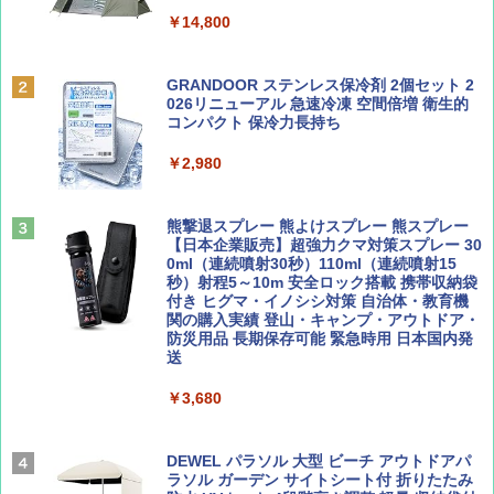
￥713
￥2,079
&ハイキング カーキ PATC-150(KH)
￥14,800
￥6,832
Coyote No.89 特集 星野道夫 夢見る旅
A09 地球の歩き方 イタリア 2026～2027 地
GRANDOOR ステンレス保冷剤 2個セット 2
球の歩き方A ヨーロッパ
026リニューアル 急速冷凍 空間倍増 衛生的
PYKES PEAK (パイクスピーク) 着替えテン
コンパクト 保冷力長持ち
￥1,540
ト プライバシー テント 【中が透けない】 1
￥2,479
人用 折りたたみ 防災グッズ 災害用トイレ ビ
￥2,980
ーチ ピクニック ポップアップテント 携帯 簡
易 トイレテント (ブラック)
山と溪谷 2026年8月号「南アルプス大全」
A26 地球の歩き方 チェコ ポーランド スロヴ
熊撃退スプレー 熊よけスプレー 熊スプレー
￥4,980
ァキア 2026～2027 地球の歩き方A ヨーロッ
【日本企業販売】超強力クマ対策スプレー 30
パ
￥1,540
0ml（連続噴射30秒）110ml（連続噴射15
秒）射程5～10m 安全ロック搭載 携帯収納袋
￥2,277
ENDLESS BASE 《めざましテレビで紹介》
付き ヒグマ・イノシシ対策 自治体・教育機
テント ワンタッチ RENEW 幅200 2-3人用 43
関の購入実績 登山・キャンプ・アウトドア・
500002(88859)
防災用品 長期保存可能 緊急時用 日本国内発
送
AIRLINE（エアライン）2026年9月号【特
地球の歩き方 スター・ウォーズ
集】ボーイング110周年を祝して！
￥5,499
￥3,680
￥2,695
￥1,760
[キャンパーズコレクション 山善] 傘みたいに
広げるだけ パッとサッとテント ブラックコ
DEWEL パラソル 大型 ビーチ アウトドアパ
ーティング フルクローズ メッシュ 3-4人用
ラソル ガーデン サイトシート付 折りたたみ