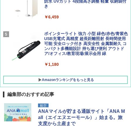
簡単設置 ポップアップテント エクルベージ
防水 UVカット 4段階高さ調整 軽量 収納袋付
BE-PAL(ビ-パル) 2026年 9 月号【特別付録:
新しい日本地理 地図・統計・移動から読み
ュ(BC仕様) PATC-150B(EB)
き
SOTO ミニマル"旅"財布 ランダム2種】
解く (講談社現代新書)
￥8,991
￥6,459
￥1,500
￥1,540
Coleman(コールマン) ツーリングドーム/LD
ポインターライト 強力 小型 緑色/赤色/青紫色
X 2人用 3人用 キャンプ アウトドア フェス
USB充電式 高精度 超長距離照射 長時間使用
収納 コンパクト 簡単設営 カンガルーテント
可能 安全ロック付き 高安全性 金属製耐久 コ
ソロキャンプ ソロテント
ンパクト多機能設計 持ち運び便利 アウトド
ア/オフィス/教育現場/展示会用 緑
￥20,718
￥1,180
Amazonランキングをもっと見る
編集部のおすすめ記事
航空
ANAマイルが貯まる通販サイト「ANA M
all（エイエヌエーモール）」始まる。旅
支度から土産まで