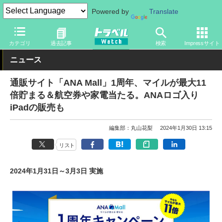
Powered by
Translate
トラベル Watch
企業・政府・官庁
国内エアライン
ANA
カテゴリ
過去記事
検索
Impressサイト
ニュース
通販サイト「ANA Mall」1周年、マイルが最大11
倍貯まる＆航空券や家電当たる。ANAロゴ入り
iPadの販売も
編集部：丸山花梨
2024年1月30日 13:15
リスト
2024年1月31日～3月3日 実施