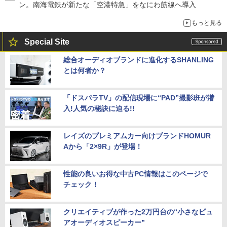
ン。南海電鉄が新たな「空港特急」をなにわ筋線へ導入
もっと見る
Special Site
総合オーディオブランドに進化するSHANLING
とは何者か？
「ドスパラTV」の配信現場に“PAD”撮影班が潜
入!人気の秘訣に迫る!!
レイズのプレミアムカー向けブランドHOMUR
Aから「2×9R」が登場！
性能の良いお得な中古PC情報はこのページで
チェック！
クリエイティブが作った2万円台の“小さなピュ
アオーディオスピーカー”