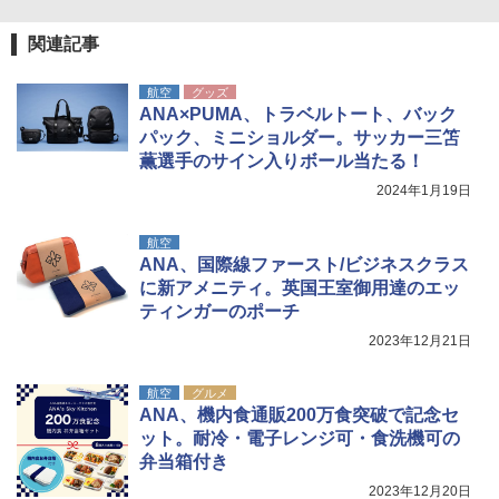
関連記事
航空
グッズ
ANA×PUMA、トラベルトート、バック
パック、ミニショルダー。サッカー三笘
薫選手のサイン入りボール当たる！
2024年1月19日
航空
ANA、国際線ファースト/ビジネスクラス
に新アメニティ。英国王室御用達のエッ
ティンガーのポーチ
2023年12月21日
航空
グルメ
ANA、機内食通販200万食突破で記念セ
ット。耐冷・電子レンジ可・食洗機可の
弁当箱付き
2023年12月20日