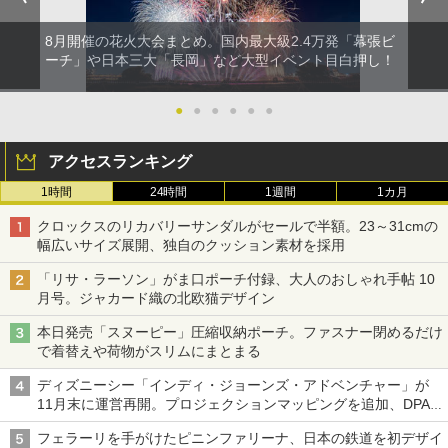
8月開催の花火大会まとめ。国内最大級2.4万発「幕張ビ
ーチ」や日本三大「長岡」など大型イベント目白押し！
●
●
●
●
●
●
アクセスランキング
1時間
24時間
1週間
1カ月
クロックスのリカバリーサンダルがセールで半額。23～31cmの
幅広いサイズ展開、独自のクッション素材を採用
「リサ・ラーソン」がま口ポーチ付録、大人のおしゃれ手帖 10
月号。ジャカード織の北欧猫デザイン
本日発売「スヌーピー」圧縮収納ポーチ。ファスナー閉めるだけ
で着替えや荷物がスリムにまとまる
ディズニーシー「インディ・ジョーンズ・アドベンチャー」が
11月末に運営再開。プロジェクションマッピングを追加、DPA
は1500円
フェラーリを手がけたピニンファリーナ、日本の鉄道を初デザイ