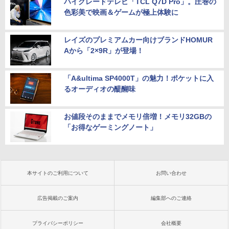
ハイグレードテレビ「TCL Q7D Pro」。圧巻の
色彩美で映画＆ゲームが極上体験に
レイズのプレミアムカー向けブランドHOMUR
Aから「2×9R」が登場！
「A&ultima SP4000T」の魅力！ポケットに入
るオーディオの醍醐味
お値段そのままでメモリ倍増！メモリ32GBの
「お得なゲーミングノート」
本サイトのご利用について
お問い合わせ
広告掲載のご案内
編集部へのご連絡
プライバシーポリシー
会社概要