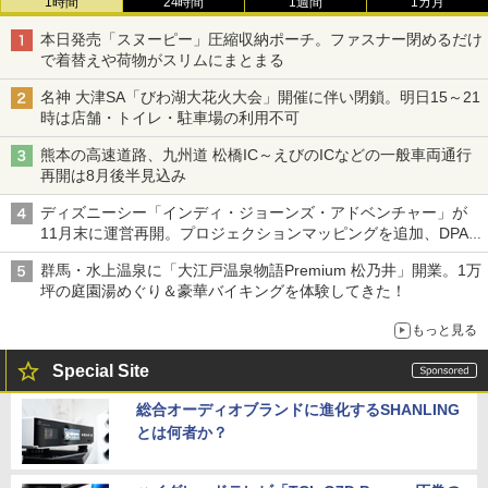
1時間
24時間
1週間
1カ月
本日発売「スヌーピー」圧縮収納ポーチ。ファスナー閉めるだけ
で着替えや荷物がスリムにまとまる
名神 大津SA「びわ湖大花火大会」開催に伴い閉鎖。明日15～21
時は店舗・トイレ・駐車場の利用不可
熊本の高速道路、九州道 松橋IC～えびのICなどの一般車両通行
再開は8月後半見込み
ディズニーシー「インディ・ジョーンズ・アドベンチャー」が
11月末に運営再開。プロジェクションマッピングを追加、DPA
は1500円
群馬・水上温泉に「大江戸温泉物語Premium 松乃井」開業。1万
坪の庭園湯めぐり＆豪華バイキングを体験してきた！
もっと見る
Special Site
総合オーディオブランドに進化するSHANLING
とは何者か？