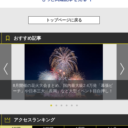
トップページに戻る
おすすめ記事
8月開催の花火大会まとめ。国内最大級2.4万発「幕張ビ
ーチ」や日本三大「長岡」など大型イベント目白押し！
●
●
●
●
●
●
アクセスランキング