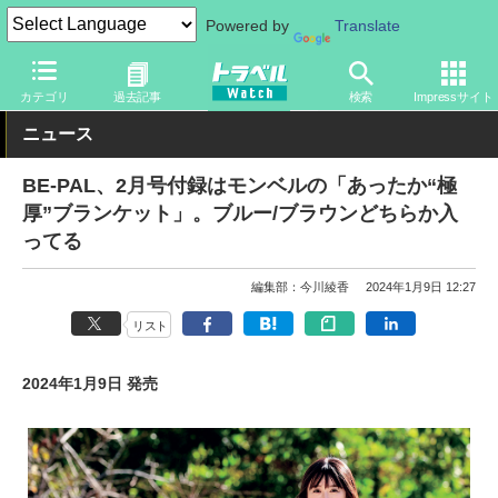
Powered by
Translate
トラベル Watch
旅の情報
書籍・Web
カテゴリ
過去記事
検索
Impressサイト
ニュース
BE-PAL、2月号付録はモンベルの「あったか“極
厚”ブランケット」。ブルー/ブラウンどちらか入
ってる
編集部：今川綾香
2024年1月9日 12:27
リスト
2024年1月9日 発売