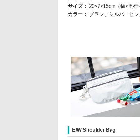
サイズ：
20×7×15cm（幅×奥
カラー：
ブラン、シルバーピン
E/W Shoulder Bag