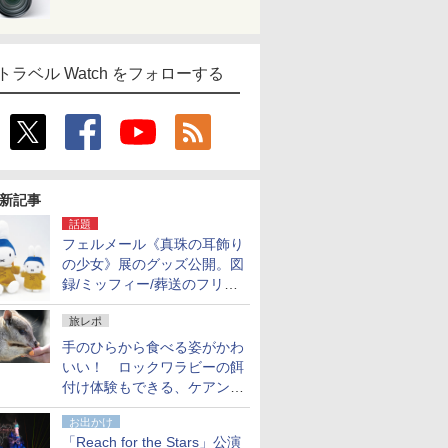
トラベル Watch をフォローする
新記事
話題
フェルメール《真珠の耳飾り
の少女》展のグッズ公開。図
録/ミッフィー/葬送のフリー
レンほか、注目ブランドコラ
旅レポ
ボが実現
手のひらから食べる姿がかわ
いい！ ロックワラビーの餌
付け体験もできる、ケアンズ
でアサートン高原の日本語ガ
お出かけ
イド付きツアーに参加してみ
「Reach for the Stars」公演
た