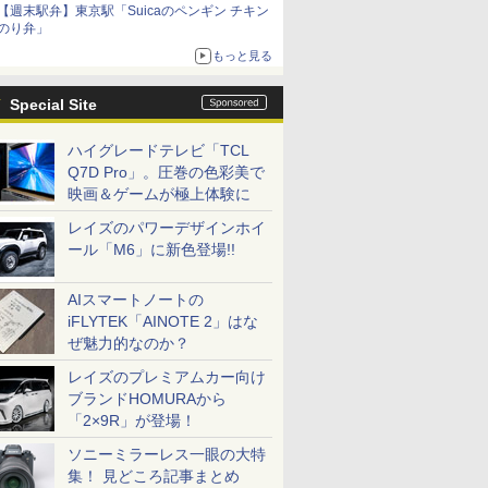
【週末駅弁】東京駅「Suicaのペンギン チキン
のり弁」
もっと見る
Special Site
ハイグレードテレビ「TCL
Q7D Pro」。圧巻の色彩美で
映画＆ゲームが極上体験に
レイズのパワーデザインホイ
ール「M6」に新色登場!!
AIスマートノートの
iFLYTEK「AINOTE 2」はな
ぜ魅力的なのか？
レイズのプレミアムカー向け
ブランドHOMURAから
「2×9R」が登場！
ソニーミラーレス一眼の大特
集！ 見どころ記事まとめ