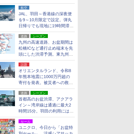
貨24種
航空
JAL、羽田～香港線の深夜便
を9～10月限定で設定。弾丸
日帰りでも現地に19時間滞在
できる
道路
シーズン
九州の高速道路、お盆期間は
松橋ICなど通行止め端末を先
頭にした渋滞予測。東九州道
への迂回は料金調整を実施
話題
オリエンタルランド、令和8
年熊本地震に1000万円超の
寄付を発表。被災者への救援
活動・復旧支援
道路
シーズン
首都高のお盆渋滞、アクアラ
イン～湾岸線は通過に最大2
時間15分。羽田の利用には
「空港西出口」の利用検討を
セール
ユニクロ、今日から「お盆特
別セール」。涼感シアサッカ