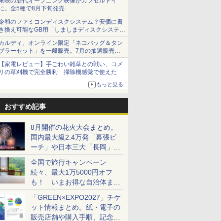
東映の歴代オープニング映像がカプセルトイ
に。全5種で8月下旬発売
令和のファミコンディスクシステム？安価に書
き換え可能なGB用「しましまディスクシステ
ム」
カルディ、オンライン限定「ネコバッグ＆タン
ブラーセット」を一般販売。7月の抽選販売の
当選無効分
【家電レビュー】手ごわい雑草との戦い、コメ
リの草刈機で完全勝利 掃除機感覚で使えた
もっと見る
おすすめ記事
8月開催の花火大会まとめ。
国内最大級2.4万発「幕張ビ
ーチ」や日本三大「長岡」な
ど大型イベント目白押し！
全国で旅行キャンペーン
続々、最大1万5000円オフ
も！ いまお得な自治体まと
め
「GREEN×EXPO2027」チケ
ット情報まとめ。紙・電子の
販売店舗や購入手順、記念チ