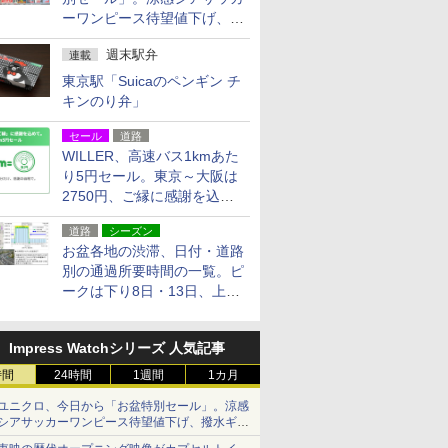
ーワンピース待望値下げ、撥
水ギアショーツは1990円に
週末駅弁
連載
東京駅「Suicaのペンギン チ
キンのり弁」
セール
道路
WILLER、高速バス1kmあた
り5円セール。東京～大阪は
2750円、ご縁に感謝を込め
た20周年記念キャンペーン
道路
シーズン
お盆各地の渋滞、日付・道路
別の通過所要時間の一覧。ピ
ークは下り8日・13日、上り
14日・15日
Impress Watchシリーズ 人気記事
時間
24時間
1週間
1カ月
ユニクロ、今日から「お盆特別セール」。涼感
シアサッカーワンピース待望値下げ、撥水ギア
ショーツは1990円に