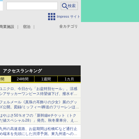
Impress サイト
全カテゴリ
商業施設
宿泊
アクセスランキング
時間
24時間
1週間
1カ月
ユニクロ、今日から「お盆特別セール」。涼感
シアサッカーワンピース待望値下げ、撥水ギア
ショーツは1990円に
フェルメール《真珠の耳飾りの少女》展のグッ
ズ公開。図録/ミッフィー/葬送のフリーレンほ
か、注目ブランドコラボが実現
はやぶさ50％オフの「新幹線eチケット（トク
だ値スペシャル28）」発売。秋冬乗車分、えき
ねっと限定
九州の高速道路、お盆期間は松橋ICなど通行止
め端末を先頭にした渋滞予測。東九州道への迂
回は料金調整を実施