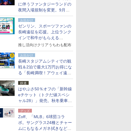
に伴うファンタジーランドの
夜間入場規制を変更。9月か
ら18時50分～20時ごろに
お出かけ
ゼンリン、スポーツファンの
長崎遠征を応援。上位ランク
インで和牛がもらえる
「GO！GO！長崎スタンプラ
推し活向けクリアうちわも配布
リー」
お出かけ
長崎スタジアムシティでの観
戦＆2泊で最大1万円お得にな
る「長崎満喫！アウェイ遠征
応援キャンペーン」
鉄道
はやぶさ50％オフの「新幹線
eチケット（トクだ値スペシ
ャル28）」発売。秋冬乗車
分、えきねっと限定
グッズ
Zoff、「MLB」6球団コラ
ボ。サングラス24種とチャー
ムにもなるメガネ拭きなど雑