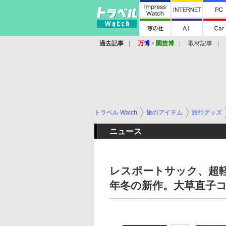
過去記事
万
博
・
園芸博
取材記事
トラベル Watch
旅のアイテム
旅行グッズ
ニュース
レスポートサック、超軽
年冬の新作。大草直子