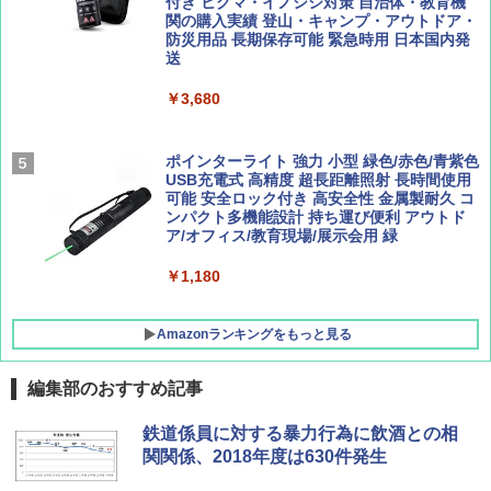
広げるだけ パッとサッとテント ブラックコ
付き ヒグマ・イノシシ対策 自治体・教育機
ーティング フルクローズ メッシュ 3-4人用
関の購入実績 登山・キャンプ・アウトドア・
簡単設置 ポップアップテント エクルベージ
防災用品 長期保存可能 緊急時用 日本国内発
AIRLINE（エアライン）2026年9月号【特
新しい日本地理 地図・統計・移動から読み
ュ(BC仕様) PATC-150B(EB)
送
集】ボーイング110周年を祝して！
解く (講談社現代新書)
￥9,990
￥3,680
￥1,760
￥1,540
[キャンパーズコレクション 山善] 傘みたいに
ポインターライト 強力 小型 緑色/赤色/青紫色
広げるだけ パッとサッとテント キューブ ブ
USB充電式 高精度 超長距離照射 長時間使用
ラックコーティング フルクローズ メッシュ 3
可能 安全ロック付き 高安全性 金属製耐久 コ
人用 簡単設置 ポップアップテント PATC-15
ンパクト多機能設計 持ち運び便利 アウトド
0B エクルベージュ
ア/オフィス/教育現場/展示会用 緑
￥10,990
￥1,180
Amazonランキングをもっと見る
編集部のおすすめ記事
鉄道係員に対する暴力行為に飲酒との相
関関係、2018年度は630件発生