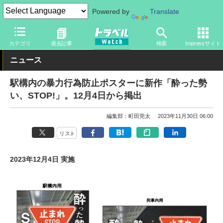
Powered by
Translate
トラベル Watch
企業・政府・官庁
鉄道
JR
カテゴリ
過去記事
検索
Impressサイト
ニュース
駅構内の暴力行為防止ポスターに新作「酔った勢
い、STOP!」。12月4日から掲出
編集部：町田莞太
2023年11月30日 06:00
リスト
2023年12月4日 実施