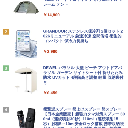
ッとサンシェード キューブ フルクローズ メ
レーム テント
ッシュ 簡単設置 ワンタッチテント キャンプ
￥713
￥2,079
&ハイキング カーキ PATC-150(KH)
￥14,800
￥6,831
BE-PAL(ビ-パル) 2026年 9 月号【特別付録:
A09 地球の歩き方 イタリア 2026～2027 地
GRANDOOR ステンレス保冷剤 2個セット 2
SOTO ミニマル"旅"財布 ランダム2種】
球の歩き方A ヨーロッパ
026リニューアル 急速冷凍 空間倍増 衛生的
PYKES PEAK (パイクスピーク) 着替えテン
コンパクト 保冷力長持ち
ト プライバシー テント 【中が透けない】 1
￥1,500
￥2,479
人用 折りたたみ 防災グッズ 災害用トイレ ビ
￥2,980
ーチ ピクニック ポップアップテント 携帯 簡
易 トイレテント (ブラック)
山と溪谷 2026年8月号「南アルプス大全」
地球の歩き方 スター・ウォーズ
DEWEL パラソル 大型 ビーチ アウトドアパ
￥4,980
ラソル ガーデン サイトシート付 折りたたみ
￥1,540
￥2,695
防水 UVカット 4段階高さ調整 軽量 収納袋付
き
ENDLESS BASE 《めざましテレビで紹介》
テント ワンタッチ RENEW 幅200 2-3人用 43
￥6,459
500002(88859)
Coyote No.89 特集 星野道夫 夢見る旅
A26 地球の歩き方 チェコ ポーランド スロヴ
ァキア 2026～2027 地球の歩き方A ヨーロッ
￥5,999
熊撃退スプレー 熊よけスプレー 熊スプレー
パ
￥1,540
【日本企業販売】超強力クマ対策スプレー 30
0ml（連続噴射30秒）110ml（連続噴射15
￥2,277
[キャンパーズコレクション 山善] 傘みたいに
秒）射程5～10m 安全ロック搭載 携帯収納袋