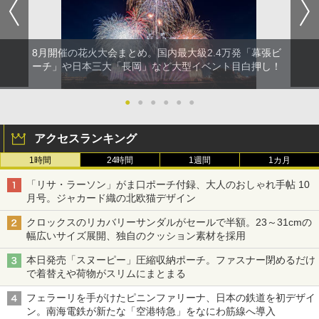
8月開催の花火大会まとめ。国内最大級2.4万発「幕張ビ
ーチ」や日本三大「長岡」など大型イベント目白押し！
●
●
●
●
●
●
アクセスランキング
1時間
24時間
1週間
1カ月
「リサ・ラーソン」がま口ポーチ付録、大人のおしゃれ手帖 10
月号。ジャカード織の北欧猫デザイン
クロックスのリカバリーサンダルがセールで半額。23～31cmの
幅広いサイズ展開、独自のクッション素材を採用
本日発売「スヌーピー」圧縮収納ポーチ。ファスナー閉めるだけ
で着替えや荷物がスリムにまとまる
フェラーリを手がけたピニンファリーナ、日本の鉄道を初デザイ
ン。南海電鉄が新たな「空港特急」をなにわ筋線へ導入