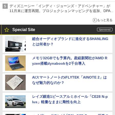
ディズニーシー「インディ・ジョーンズ・アドベンチャー」が
11月末に運営再開。プロジェクションマッピングを追加、DPA
は1500円
もっと見る
Special Site
総合オーディオブランドに進化するSHANLING
とは何者か？
メモリ32GBでも予算内。産経新聞社がAMD R
yzen搭載dynabookを2千台導入
AIスマートノートのiFLYTEK「AINOTE 2」は
なぜ魅力的なのか？
レイズ鍛造1ピースアルミホイール「CE28 N-p
lus」軽量なままに剛性を向上