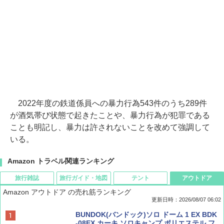
2022年度の鉄道係員への暴力行為543件のうち289件
が酒気帯び状態で起きたことや、暴力行為が犯罪である
ことも明記し、暴力は許されないことを改めて強調して
いる。
Amazon トラベル関連ランキング
旅行雑誌
旅行ガイド・地図
テント
アウトドア
Amazon アウトドア の売れ筋ランキング
更新日時：2026/08/07 06:02
ディズニーファン ２０２６年 ９月号 [雑
D40 地球の歩き方 チェンマイ タイ北部の魅
[キャンパーズコレクション 山善] ポップアッ
BUNDOK(バンドック)ソロ ドーム 1 EX BDK
誌] (ＤＩＳＮＥＹ ＦＡＮ)
力的な町 2026～2027 地球の歩き方D アジア
プテント 傘みたいに広げて畳める パッとサ
-08EX カーキ ソロキャンプ ポリエステル フ