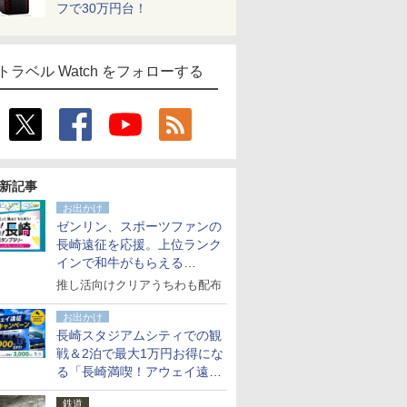
フで30万円台！
トラベル Watch をフォローする
新記事
お出かけ
ゼンリン、スポーツファンの
長崎遠征を応援。上位ランク
インで和牛がもらえる
「GO！GO！長崎スタンプラ
推し活向けクリアうちわも配布
リー」
お出かけ
長崎スタジアムシティでの観
戦＆2泊で最大1万円お得にな
る「長崎満喫！アウェイ遠征
応援キャンペーン」
鉄道