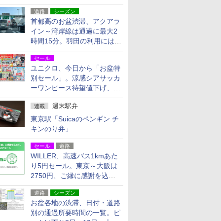
活動・復旧支援
道路
シーズン
首都高のお盆渋滞、アクアラ
イン～湾岸線は通過に最大2
時間15分。羽田の利用には
「空港西出口」の利用検討を
セール
ユニクロ、今日から「お盆特
別セール」。涼感シアサッカ
ーワンピース待望値下げ、撥
水ギアショーツは1990円に
週末駅弁
連載
東京駅「Suicaのペンギン チ
キンのり弁」
セール
道路
WILLER、高速バス1kmあた
り5円セール。東京～大阪は
2750円、ご縁に感謝を込め
た20周年記念キャンペーン
道路
シーズン
お盆各地の渋滞、日付・道路
別の通過所要時間の一覧。ピ