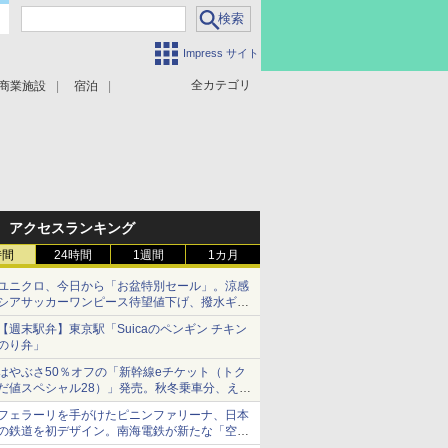
Impress サイト
全カテゴリ
商業施設
宿泊
アクセスランキング
時間
24時間
1週間
1カ月
ユニクロ、今日から「お盆特別セール」。涼感
シアサッカーワンピース待望値下げ、撥水ギア
ショーツは1990円に
【週末駅弁】東京駅「Suicaのペンギン チキン
のり弁」
はやぶさ50％オフの「新幹線eチケット（トク
だ値スペシャル28）」発売。秋冬乗車分、えき
ねっと限定
フェラーリを手がけたピニンファリーナ、日本
の鉄道を初デザイン。南海電鉄が新たな「空港
特急」をなにわ筋線へ導入