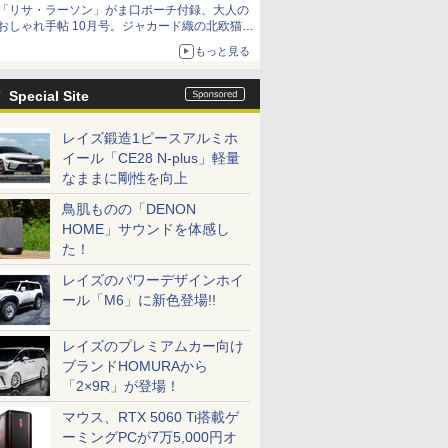
「リサ・ラーソン」がま口ポーチ付録、大人の
おしゃれ手帖 10月号。ジャカード織の北欧猫デ
ザイン
もっと見る
Special Site
レイズ鍛造1ピースアルミホ
イール「CE28 N-plus」軽量
なままに剛性を向上
鳥肌ものの「DENON
HOME」サウンドを体感し
た！
レイズのパワーデザインホイ
ール「M6」に新色登場!!
レイズのプレミアムカー向け
ブランドHOMURAから
「2×9R」が登場！
マウス、RTX 5060 Ti搭載ゲ
ーミングPCが7万5,000円オ