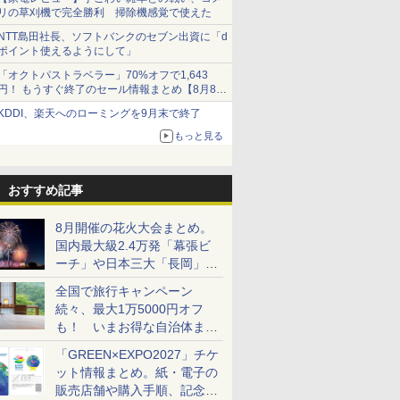
リの草刈機で完全勝利 掃除機感覚で使えた
NTT島田社長、ソフトバンクのセブン出資に「d
ポイント使えるようにして」
「オクトパストラベラー」70%オフで1,643
円！ もうすぐ終了のセール情報まとめ【8月8日
更新】
KDDI、楽天へのローミングを9月末で終了
ニンテンドーeショップでは「大神 絶景版」が
67%オフで990円
もっと見る
おすすめ記事
8月開催の花火大会まとめ。
国内最大級2.4万発「幕張ビ
ーチ」や日本三大「長岡」な
ど大型イベント目白押し！
全国で旅行キャンペーン
続々、最大1万5000円オフ
も！ いまお得な自治体まと
め
「GREEN×EXPO2027」チケ
ット情報まとめ。紙・電子の
販売店舗や購入手順、記念チ