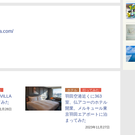
ra.com/
た
ホテル
行ってみた
VILLA
羽田空港近くに363
てみた
室、仏アコーのホテル
開業。メルキュール東
11月28日
京羽田エアポートに泊
まってみた
2023年11月27日