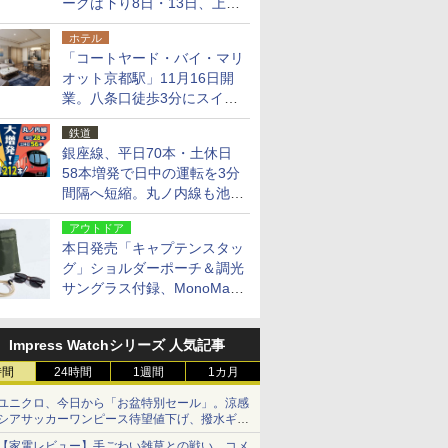
ークは下り8日・13日、上り
14日・15日
ホテル
「コートヤード・バイ・マリ
オット京都駅」11月16日開
業。八条口徒歩3分にスイー
ト含む全270室、ダイニング
鉄道
も併設
銀座線、平日70本・土休日
58本増発で日中の運転を3分
間隔へ短縮。丸ノ内線も池袋
～中野坂上を4分間隔に
アウトドア
本日発売「キャプテンスタッ
グ」ショルダーポーチ＆調光
サングラス付録、MonoMax
9月号増刊
Impress Watchシリーズ 人気記事
時間
24時間
1週間
1カ月
ユニクロ、今日から「お盆特別セール」。涼感
シアサッカーワンピース待望値下げ、撥水ギア
ショーツは1990円に
【家電レビュー】手ごわい雑草との戦い、コメ