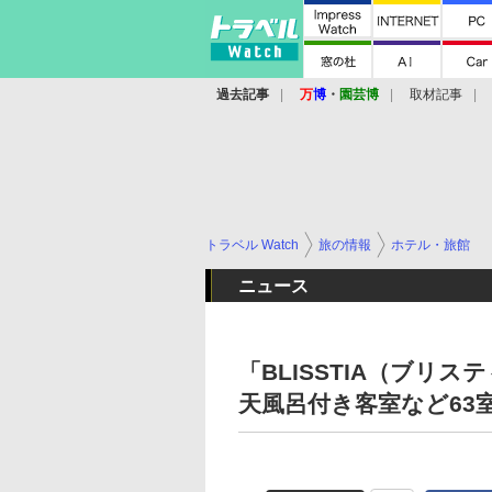
過去記事
万
博
・
園芸博
取材記事
トラベル Watch
旅の情報
ホテル・旅館
ニュース
「BLISSTIA（ブリ
天風呂付き客室など63