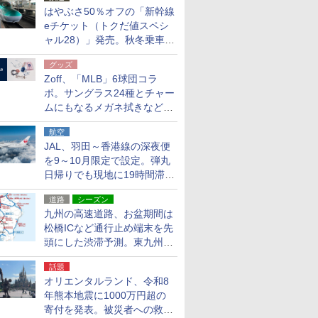
はやぶさ50％オフの「新幹線
eチケット（トクだ値スペシ
ャル28）」発売。秋冬乗車
分、えきねっと限定
グッズ
Zoff、「MLB」6球団コラ
ボ。サングラス24種とチャー
ムにもなるメガネ拭きなど雑
貨24種
航空
JAL、羽田～香港線の深夜便
を9～10月限定で設定。弾丸
日帰りでも現地に19時間滞在
できる
道路
シーズン
九州の高速道路、お盆期間は
松橋ICなど通行止め端末を先
頭にした渋滞予測。東九州道
への迂回は料金調整を実施
話題
オリエンタルランド、令和8
年熊本地震に1000万円超の
寄付を発表。被災者への救援