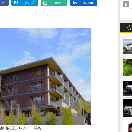
ェア
はてブ
note
LinkedIn
箱根仙石原」12月15日開業