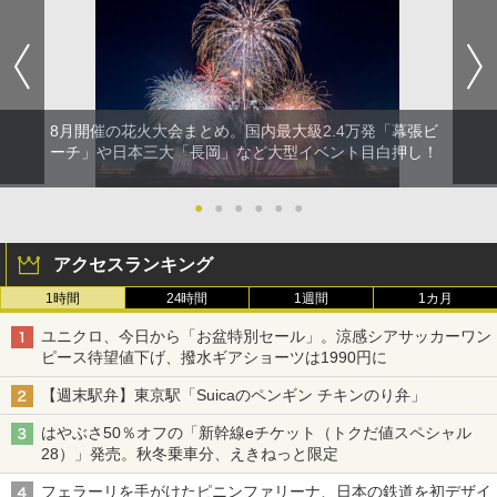
8月開催の花火大会まとめ。国内最大級2.4万発「幕張ビ
ーチ」や日本三大「長岡」など大型イベント目白押し！
●
●
●
●
●
●
アクセスランキング
1時間
24時間
1週間
1カ月
ユニクロ、今日から「お盆特別セール」。涼感シアサッカーワン
ピース待望値下げ、撥水ギアショーツは1990円に
【週末駅弁】東京駅「Suicaのペンギン チキンのり弁」
はやぶさ50％オフの「新幹線eチケット（トクだ値スペシャル
28）」発売。秋冬乗車分、えきねっと限定
フェラーリを手がけたピニンファリーナ、日本の鉄道を初デザイ