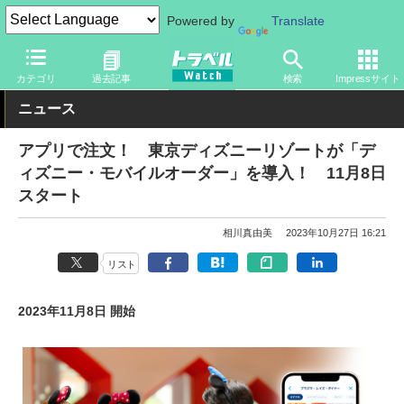
Powered by
Translate
トラベル Watch
旅の情報
観光地
ディズニーリゾート
カテゴリ
過去記事
検索
Impressサイト
ニュース
アプリで注文！ 東京ディズニーリゾートが「デ
ィズニー・モバイルオーダー」を導入！ 11月8日
スタート
相川真由美
2023年10月27日 16:21
リスト
2023年11月8日 開始