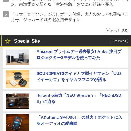
ン。南海電鉄が新たな「空港特急」をなにわ筋線へ導入
「リサ・ラーソン」がま口ポーチ付録、大人のおしゃれ手帖 10
月号。ジャカード織の北欧猫デザイン
もっと見る
Special Site
Amazon プライムデー過去最安! Anker注目プ
ロジェクター3モデルを使ってみた
SOUNDPEATSのイヤカフ型イヤフォン「UU2
イヤーカフ」をイヤカフマニアが語る
iFi audio主力「NEO Stream 3」「NEO iDSD
3」に迫る
「A&ultima SP4000T」の魅力！ポケットに入
るオーディオの醍醐味