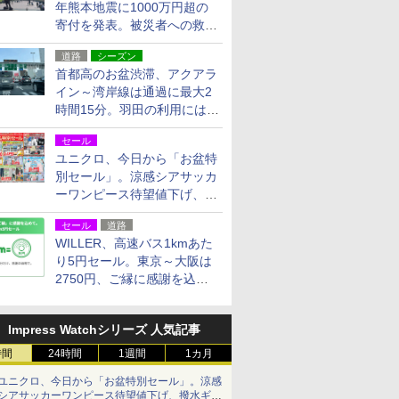
年熊本地震に1000万円超の
寄付を発表。被災者への救援
活動・復旧支援
道路
シーズン
首都高のお盆渋滞、アクアラ
イン～湾岸線は通過に最大2
時間15分。羽田の利用には
「空港西出口」の利用検討を
セール
ユニクロ、今日から「お盆特
別セール」。涼感シアサッカ
ーワンピース待望値下げ、撥
水ギアショーツは1990円に
セール
道路
WILLER、高速バス1kmあた
り5円セール。東京～大阪は
2750円、ご縁に感謝を込め
た20周年記念キャンペーン
Impress Watchシリーズ 人気記事
時間
24時間
1週間
1カ月
ユニクロ、今日から「お盆特別セール」。涼感
シアサッカーワンピース待望値下げ、撥水ギア