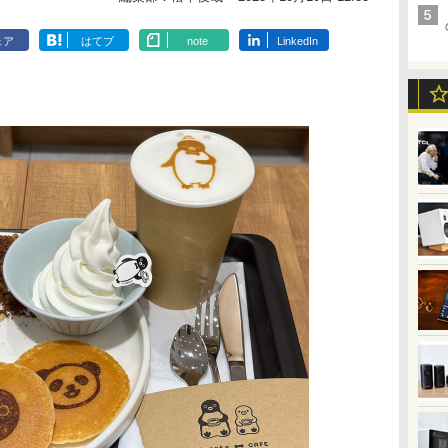
ェア
はてブ
note
LinkedIn