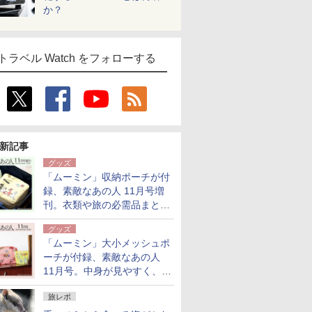
か？
トラベル Watch をフォローする
新記事
グッズ
「ムーミン」収納ポーチが付
録、素敵なあの人 11月号増
刊。衣類や旅の必需品まとま
る大小2個セット
グッズ
「ムーミン」大小メッシュポ
ーチが付録、素敵なあの人
11月号。中身が見やすく、温
泉スパにも使える
旅レポ