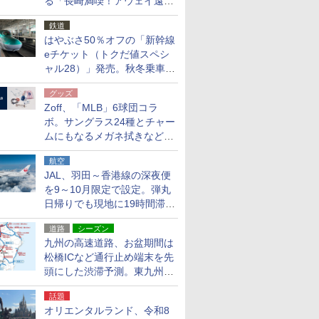
る「長崎満喫！アウェイ遠征
応援キャンペーン」
鉄道
はやぶさ50％オフの「新幹線
eチケット（トクだ値スペシ
ャル28）」発売。秋冬乗車
分、えきねっと限定
グッズ
Zoff、「MLB」6球団コラ
ボ。サングラス24種とチャー
ムにもなるメガネ拭きなど雑
貨24種
航空
JAL、羽田～香港線の深夜便
を9～10月限定で設定。弾丸
日帰りでも現地に19時間滞在
できる
道路
シーズン
九州の高速道路、お盆期間は
松橋ICなど通行止め端末を先
頭にした渋滞予測。東九州道
への迂回は料金調整を実施
話題
オリエンタルランド、令和8