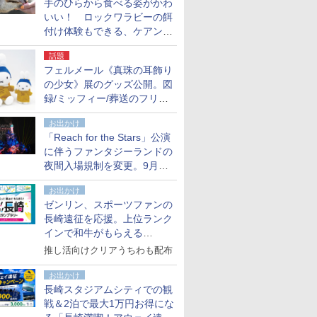
手のひらから食べる姿がかわ
いい！ ロックワラビーの餌
付け体験もできる、ケアンズ
でアサートン高原の日本語ガ
話題
イド付きツアーに参加してみ
フェルメール《真珠の耳飾り
た
の少女》展のグッズ公開。図
録/ミッフィー/葬送のフリー
レンほか、注目ブランドコラ
お出かけ
ボが実現
「Reach for the Stars」公演
に伴うファンタジーランドの
夜間入場規制を変更。9月か
ら18時50分～20時ごろに
お出かけ
ゼンリン、スポーツファンの
長崎遠征を応援。上位ランク
インで和牛がもらえる
「GO！GO！長崎スタンプラ
推し活向けクリアうちわも配布
リー」
お出かけ
長崎スタジアムシティでの観
戦＆2泊で最大1万円お得にな