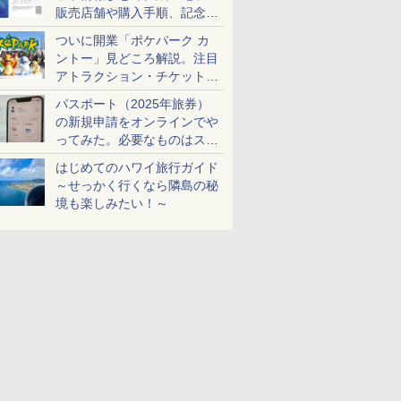
販売店舗や購入手順、記念チ
ケットも解説
ついに開業「ポケパーク カ
ントー」見どころ解説。注目
アトラクション・チケット手
配・来場前に必要な準備は？
パスポート（2025年旅券）
の新規申請をオンラインでや
ってみた。必要なものはスマ
ホとマイナカードのみ
はじめてのハワイ旅行ガイド
～せっかく行くなら隣島の秘
境も楽しみたい！～