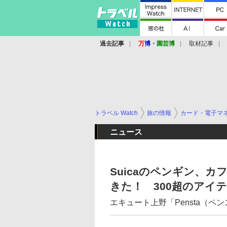
過去記事
万
博
・
園芸博
取材記事
トラベル Watch
旅の情報
カード・電子マ
ニュース
Suicaのペンギン、
きた！ 300超のアイ
エキュート上野「Pensta（ペ