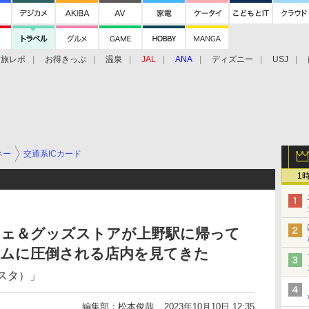
旅レポ
お得きっぷ
温泉
JAL
ANA
ディズニー
USJ
ネー
交通系ICカード
1
カフェ＆グッズストアが上野駅に帰って
テムに圧倒される店内を見てきた
ンスタ）」
編集部：松本俊哉
2023年10月10日 12:35