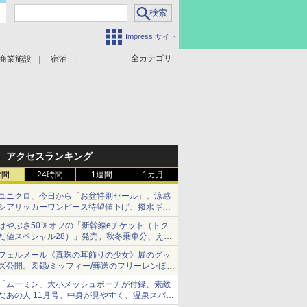
Impress サイト
全カテゴリ
商業施設
宿泊
アクセスランキング
時間
24時間
1週間
1カ月
ユニクロ、今日から「お盆特別セール」。涼感
シアサッカーワンピース待望値下げ、撥水ギア
ショーツは1990円に
はやぶさ50％オフの「新幹線eチケット（トク
だ値スペシャル28）」発売。秋冬乗車分、えき
ねっと限定
フェルメール《真珠の耳飾りの少女》展のグッ
ズ公開。図録/ミッフィー/葬送のフリーレンほ
か、注目ブランドコラボが実現
「ムーミン」大小メッシュポーチが付録、素敵
なあの人 11月号。中身が見やすく、温泉スパに
も使える