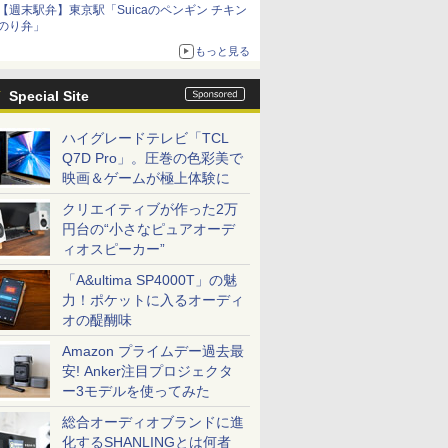
【週末駅弁】東京駅「Suicaのペンギン チキン
のり弁」
もっと見る
Special Site
ハイグレードテレビ「TCL
Q7D Pro」。圧巻の色彩美で
映画＆ゲームが極上体験に
クリエイティブが作った2万
円台の“小さなピュアオーデ
ィオスピーカー”
「A&ultima SP4000T」の魅
力！ポケットに入るオーディ
オの醍醐味
Amazon プライムデー過去最
安! Anker注目プロジェクタ
ー3モデルを使ってみた
総合オーディオブランドに進
化するSHANLINGとは何者