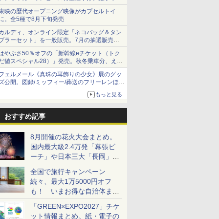
ショーツは1990円に
東映の歴代オープニング映像がカプセルトイ
に。全5種で8月下旬発売
カルディ、オンライン限定「ネコバッグ＆タン
ブラーセット」を一般販売。7月の抽選販売の
当選無効分
はやぶさ50％オフの「新幹線eチケット（トク
だ値スペシャル28）」発売。秋冬乗車分、えき
ねっと限定
フェルメール《真珠の耳飾りの少女》展のグッ
ズ公開。図録/ミッフィー/葬送のフリーレンほ
か、注目ブランドコラボが実現
もっと見る
おすすめ記事
8月開催の花火大会まとめ。
国内最大級2.4万発「幕張ビ
ーチ」や日本三大「長岡」な
ど大型イベント目白押し！
全国で旅行キャンペーン
続々、最大1万5000円オフ
も！ いまお得な自治体まと
め
「GREEN×EXPO2027」チケ
ット情報まとめ。紙・電子の