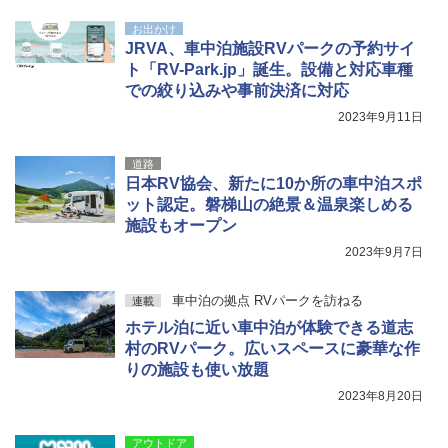
￥9,990
￥3,680
￥1,540
お出かけ
JRVA、車中泊施設RVパークの予約サイ
ト「RV-Park.jp」誕生。設備と対応車種
[キャンパーズコレクション 山善] 傘みたいに
着替えテント トイレテント 透けない【換気
での絞り込みや事前決済に対応
広げるだけ パッとサッとテント キューブワ
通気窓付き】収納袋付き UVカット 防水 防災
イドプラス ブラックコーティング フルクロ
コンパクト iimono117 (ブルー)
2023年9月11日
ーズ メッシュ 5人用 簡単設置 ポップアップ
テント PATCW-200B エクルベージュ
￥3,080
道路
日本RV協会、新たに10か所の車中泊スポ
￥15,990
ット認定。磐梯山の絶景＆温泉楽しめる
施設もオープン
2023年9月7日
車中泊の拠点 RVパークを訪ねる
連載
ホテル泊に近い車中泊が体験できる道志
村のRVパーク。広いスペースに豪華な作
りの施設も使い放題
2023年8月20日
アウトドア