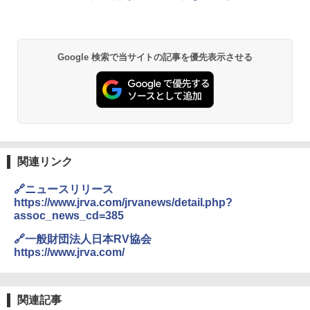
￥6,831
A09 地球の歩き方 イタリア 2026～2027 地
GRANDOOR ステンレス保冷剤 2個セット 2
球の歩き方A ヨーロッパ
026リニューアル 急速冷凍 空間倍増 衛生的
PYKES PEAK (パイクスピーク) 着替えテン
コンパクト 保冷力長持ち
Google 検索で当サイトの記事を優先表示させる
ト プライバシー テント 【中が透けない】 1
￥2,479
人用 折りたたみ 防災グッズ 災害用トイレ ビ
￥2,980
ーチ ピクニック ポップアップテント 携帯 簡
易 トイレテント (ブラック)
地球の歩き方 スター・ウォーズ
DEWEL パラソル 大型 ビーチ アウトドアパ
￥4,980
ラソル ガーデン サイトシート付 折りたたみ
￥2,695
防水 UVカット 4段階高さ調整 軽量 収納袋付
き
関連リンク
ENDLESS BASE 《めざましテレビで紹介》
テント ワンタッチ RENEW 幅200 2-3人用 43
￥6,999
🔗ニュースリリース
500002(88859)
https://www.jrva.com/jrvanews/detail.php?
A26 地球の歩き方 チェコ ポーランド スロヴ
ァキア 2026～2027 地球の歩き方A ヨーロッ
￥5,999
assoc_news_cd=385
熊撃退スプレー 熊よけスプレー 熊スプレー
パ
【日本企業販売】超強力クマ対策スプレー 30
🔗一般財団法人日本RV協会
0ml（連続噴射30秒）110ml（連続噴射15
https://www.jrva.com/
￥2,277
[キャンパーズコレクション 山善] 傘みたいに
秒）射程5～10m 安全ロック搭載 携帯収納袋
広げるだけ パッとサッとテント ブラックコ
付き ヒグマ・イノシシ対策 自治体・教育機
ーティング フルクローズ メッシュ 3-4人用
関の購入実績 登山・キャンプ・アウトドア・
簡単設置 ポップアップテント エクルベージ
防災用品 長期保存可能 緊急時用 日本国内発
新しい日本地理 地図・統計・移動から読み
関連記事
ュ(BC仕様) PATC-150B(EB)
送
解く (講談社現代新書)