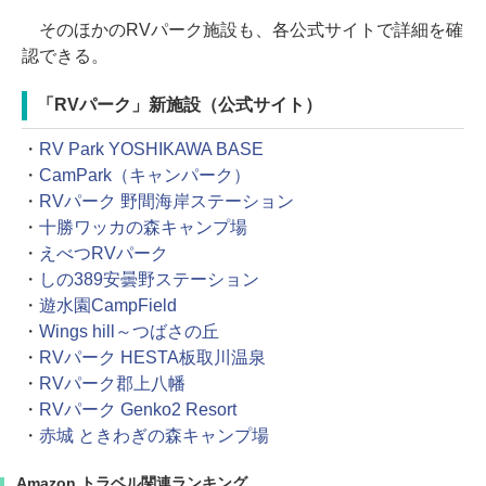
そのほかのRVパーク施設も、各公式サイトで詳細を確
認できる。
「RVパーク」新施設（公式サイト）
・
RV Park YOSHIKAWA BASE
・
CamPark（キャンパーク）
・
RVパーク 野間海岸ステーション
・
十勝ワッカの森キャンプ場
・
えべつRVパーク
・
しの389安曇野ステーション
・
遊水園CampField
・
Wings hill～つばさの丘
・
RVパーク HESTA板取川温泉
・
RVパーク郡上八幡
・
RVパーク Genko2 Resort
・
赤城 ときわぎの森キャンプ場
Amazon トラベル関連ランキング