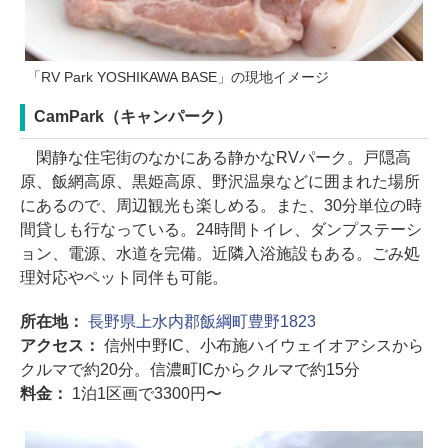
「RV Park YOSHIKAWA BASE」の現地イメージ
CamPark（キャンパーク）
閑静な住宅街のなかにある静かなRVパーク。戸隠高
原、飯網高原、黒姫高原、野沢温泉などに囲まれた場所
にあるので、周辺観光も楽しめる。また、30分単位の時
間貸しも行なっている。24時間トイレ、ダンプステーシ
ョン、電源、水道を完備。近隣入浴施設もある。ごみ処
理対応やペット同伴も可能。
所在地：
長野県上水内郡飯綱町豊野1823
アクセス：
信州中野IC、小布施ハイウェイオアシスから
クルマで約20分。信濃町ICからクルマで約15分
料金：
1泊1区画で3300円〜