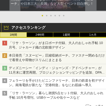
ーチ」や日本三大「長岡」など大型イベント目白押し！
●
●
●
●
●
●
アクセスランキング
1時間
24時間
1週間
1カ月
「リサ・ラーソン」がま口ポーチ付録、大人のおしゃれ手帖 10
月号。ジャカード織の北欧猫デザイン
本日発売「スヌーピー」圧縮収納ポーチ。ファスナー閉めるだけ
で着替えや荷物がスリムにまとまる
ディズニーシー「インディ・ジョーンズ・アドベンチャー」が
11月末に運営再開。プロジェクションマッピングを追加、DPA
は1500円
フェラーリを手がけたピニンファリーナ、日本の鉄道を初デザイ
ン。南海電鉄が新たな「空港特急」をなにわ筋線へ導入
「リサ・ラーソン」暮らし雑貨5点セット付録、大人のおしゃれ
手帖 10月号増刊。USBケーブルや缶ケースなど