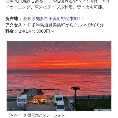
近隣入浴施設もある。ごみ処理対応やペット同伴、サイ
ドオーニング、車外のテーブル利用、焚き火も可能。
所在地：
愛知県知多郡美浜町野間本郷7-1
アクセス：
知多半島道路美浜ICからクルマで約10分
料金：
1泊1台で3000円〜
「RVパーク 野間海岸ステーション」