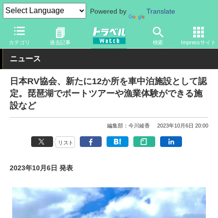
Powered by
Translate
トラベル Watch
旅の方法
クルマ旅
駐車場
カテゴリ
過去記事
検索
Impressサイト
ニュース
日本RV協会、新たに12か所を車中泊施設として認
定。琵琶湖でボートツアーや漁業体験ができる施
設など
編集部：今川綾香
2023年10月6日 20:00
リスト
2023年10月6日 発表