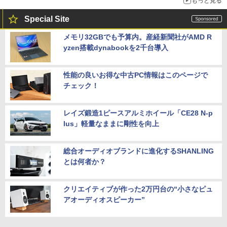
もっと見る
Special Site
メモリ32GBでも予算内。産経新聞社がAMD R
yzen搭載dynabookを2千台導入
性能の良いお得な中古PC情報はこのページで
チェック！
レイズ鍛造1ピースアルミホイール「CE28 N-p
lus」軽量なままに剛性を向上
総合オーディオブランドに進化するSHANLING
とは何者か？
クリエイティブが作った2万円台の“小さなピュ
アオーディオスピーカー”