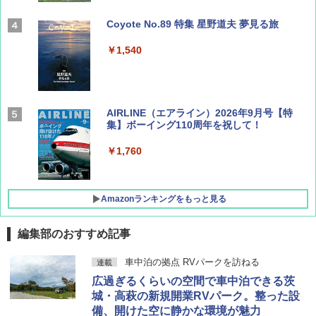
Coyote No.89 特集 星野道夫 夢見る旅
￥1,540
AIRLINE（エアライン）2026年9月号【特
集】ボーイング110周年を祝して！
￥1,760
Amazonランキングをもっと見る
編集部のおすすめ記事
D40 地球の歩き方 チェンマイ タイ北部の魅
[キャンパーズコレクション 山善] ポップアッ
BUNDOK(バンドック)ソロ ドーム 1 EX BDK
車中泊の拠点 RVパークを訪ねる
連載
力的な町 2026～2027 地球の歩き方D アジア
プテント 傘みたいに広げて畳める パッとサ
-08EX カーキ ソロキャンプ ポリエステル フ
広過ぎるくらいの空間で車中泊できる茨
ッとサンシェード キューブ フルクローズ メ
レーム テント
ッシュ 簡単設置 ワンタッチテント キャンプ
￥2,079
城・高萩の新規開業RVパーク。整った設
&ハイキング カーキ PATC-150(KH)
￥14,800
備、開けた空に静かな環境が魅力