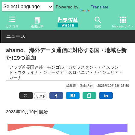
Powered by
Translate
トラベル Watch
旅のアイテム
スマホ・ルーター
スマートフォ
カテゴリ
過去記事
検索
Impressサイト
ニュース
ahamo、海外データ通信に対応する国・地域を新
たに9つ追加
アラブ首長国連邦・モンゴル・カザフスタン・アイスラン
ド・ウクライナ・ジョージア・スロベニア・ナイジェリア・
ガーナ
編集部：前山結衣
2023年10月3日 15:50
リスト
2023年10月10日 開始