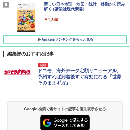
AIRLINE（エアライン）2026年9月号【特
新しい日本地理 地図・統計・移動から読み
集】ボーイング110周年を祝して！
解く (講談社現代新書)
￥1,760
￥1,540
Amazonランキングをもっと見る
編集部のおすすめ記事
[キャンパーズコレクション 山善] ポップアッ
GRANDOOR ステンレス保冷剤 2個セット 2
話題
プテント 傘みたいに広げて畳める パッとサ
026リニューアル 急速冷凍 空間倍増 衛生的
ドコモ、海外データ定額リニューアル。
ッとサンシェード キューブ フルクローズ メ
コンパクト 保冷力長持ち
予約すれば到着後すぐ有効になる「世界
ッシュ 簡単設置 ワンタッチテント キャンプ
そのままギガ」
&ハイキング カーキ PATC-150(KH)
￥2,980
￥6,830
DEWEL パラソル 大型 ビーチ アウトドアパ
ラソル ガーデン サイトシート付 折りたたみ
Google 検索で当サイトの記事を優先表示させる
PYKES PEAK (パイクスピーク) 着替えテン
防水 UVカット 4段階高さ調整 軽量 収納袋付
ト プライバシー テント 【中が透けない】 1
き
人用 折りたたみ 防災グッズ 災害用トイレ ビ
ーチ ピクニック ポップアップテント 携帯 簡
￥6,459