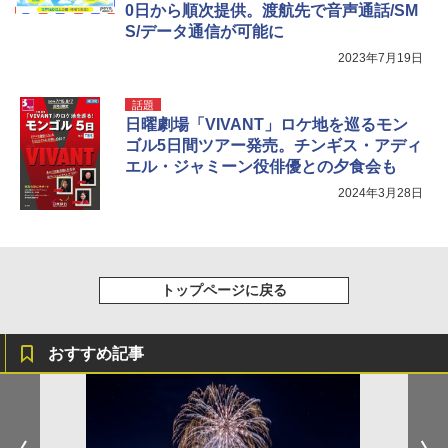
ATCW-150B エクルベージュ
ット 5000mm耐水圧 210D生地 遮光
0日から順次提供。渡航先で音声通話/SM
S/データ通信が可能に
￥-
￥6,579
2023年7月19日
話題
日曜劇場「VIVANT」ロケ地を巡るモン
ゴル5日間ツアー発売。チンギス・アディ
エル・ジャミーン役俳優との夕食会も
2024年3月28日
トップページに戻る
おすすめ記事