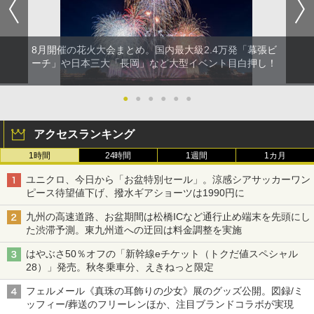
8月開催の花火大会まとめ。国内最大級2.4万発「幕張ビ
ーチ」や日本三大「長岡」など大型イベント目白押し！
●
●
●
●
●
●
アクセスランキング
1時間
24時間
1週間
1カ月
ユニクロ、今日から「お盆特別セール」。涼感シアサッカーワン
ピース待望値下げ、撥水ギアショーツは1990円に
九州の高速道路、お盆期間は松橋ICなど通行止め端末を先頭にし
た渋滞予測。東九州道への迂回は料金調整を実施
はやぶさ50％オフの「新幹線eチケット（トクだ値スペシャル
28）」発売。秋冬乗車分、えきねっと限定
フェルメール《真珠の耳飾りの少女》展のグッズ公開。図録/ミ
ッフィー/葬送のフリーレンほか、注目ブランドコラボが実現