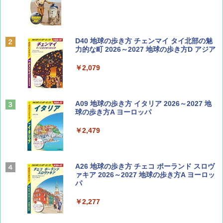
￥1,500
ディズニーファン ２０２６年 ９月号 [雑
D40 地球の歩き方 チェンマイ タイ北部の魅
誌] (ＤＩＳＮＥＹ ＦＡＮ)
力的な町 2026～2027 地球の歩き方D アジア
￥713
￥2,079
山と溪谷 2026年8月号「南アルプス大全」
A09 地球の歩き方 イタリア 2026～2027 地
球の歩き方A ヨーロッパ
￥1,540
￥2,479
Coyote No.89 特集 星野道夫 夢見る旅
A26 地球の歩き方 チェコ ポーランド スロヴ
ァキア 2026～2027 地球の歩き方A ヨーロッ
パ
￥1,540
￥2,277