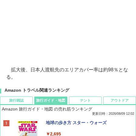
拡大後、日本人渡航先のエリアカバー率は約98％とな
る。
Amazon トラベル関連ランキング
旅行雑誌
旅行ガイド・地図
テント
アウトドア
Amazon 旅行ガイド・地図 の売れ筋ランキング
更新日時：2026/08/09 12:02
BE-PAL(ビ-パル) 2026年 9 月号【特別付録:
地球の歩き方 スター・ウォーズ
SOTO ミニマル"旅"財布 ランダム2種】
￥2,695