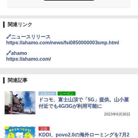
易 トイレテント (ブラック)
￥4,980
熊撃退スプレー 熊よけスプレー 熊スプレー
【日本企業販売】超強力クマ対策スプレー 30
0ml（連続噴射30秒）110ml（連続噴射15
関連リンク
ENDLESS BASE 《めざましテレビで紹介》
秒）射程5～10m 安全ロック搭載 携帯収納袋
テント ワンタッチ RENEW 幅200 2-3人用 43
付き ヒグマ・イノシシ対策 自治体・教育機
🔗ニュースリリース
500002(89232)
関の購入実績 登山・キャンプ・アウトドア・
https://ahamo.com/news/fsi0850000003smp.html
防災用品 長期保存可能 緊急時用 日本国内発
送
￥5,999
🔗ahamo
https://ahamo.com/
￥3,680
[キャンパーズコレクション 山善] 傘みたいに
広げるだけ パッとサッとテント ブラックコ
ーティング フルクローズ メッシュ 3-4人用
ポインターライト 強力 小型 緑色/赤色/青紫色
関連記事
簡単設置 ポップアップテント エクルベージ
USB充電式 高精度 超長距離照射 長時間使用
ュ(BC仕様) PATC-150B(EB)
可能 安全ロック付き 高安全性 金属製耐久 コ
お出かけ
シーズン
ンパクト多機能設計 持ち運び便利 アウトド
ドコモ、富士山頂で「5G」提供。山小屋
ア/オフィス/教育現場/展示会用 緑
￥9,990
付近でも4G/3Gが利用可能に
￥1,180
2023年6月30日
[キャンパーズコレクション 山善] 傘みたいに
広げるだけ パッとサッとテント キューブワ
イド ブラックコーティング フルクローズ メ
HYREKK 八角形タープ 防水タープ 3×4.5m
話題
ッシュ 4人用 簡単設置 ポップアップテント P
ブラックラバーコーティング UPF50+ UVカ
KDDI、povo2.0の海外ローミングを7月2