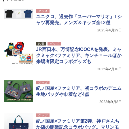
着替えテント トイレテント 透けない【換気
通気窓付き】収納袋付き UVカット 防水 防災
グッズ
コンパクト iimono117 (ブルー)
ユニクロ、過去作「スーパーマリオ」Tシ
ャツ再発売。メンズ＆キッズ全12種
￥3,080
2025年4月29日
鉄道
グッズ
JR西日本、万博記念ICOCAを発表。ミャ
クミャク×ファミリア、キンチョールほか
来場者限定コラボグッズも
2025年2月10日
グッズ
紀ノ国屋×ファミリア、初コラボのデニム
生地バッグや巾着など4点
2023年9月8日
グッズ
紀ノ国屋×ファミリア第2弾、神戸さんち
か店の開業記念コラボバッグ。マリンモ