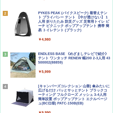
BE-PAL(ビ-パル) 2026年 9 月号【特別付録:
A09 地球の歩き方 イタリア 2026～2027 地
SOTO ミニマル"旅"財布 ランダム2種】
球の歩き方A ヨーロッパ
PYKES PEAK (パイクスピーク) 着替えテン
ト プライバシー テント 【中が透けない】 1
￥1,500
￥2,479
人用 折りたたみ 防災グッズ 災害用トイレ ビ
ーチ ピクニック ポップアップテント 携帯 簡
易 トイレテント (ブラック)
山と溪谷 2026年8月号「南アルプス大全」
地球の歩き方 スター・ウォーズ
￥4,980
￥1,540
￥2,695
ENDLESS BASE 《めざましテレビで紹介》
テント ワンタッチ RENEW 幅200 2-3人用 43
500002(88859)
Coyote No.89 特集 星野道夫 夢見る旅
A26 地球の歩き方 チェコ ポーランド スロヴ
ァキア 2026～2027 地球の歩き方A ヨーロッ
￥5,999
パ
￥1,540
￥2,277
[キャンパーズコレクション 山善] 傘みたいに
広げるだけ パッとサッとテント ブラックコ
ーティング フルクローズ メッシュ 3-4人用
簡単設置 ポップアップテント エクルベージ
AIRLINE（エアライン）2026年9月号【特
新しい日本地理 地図・統計・移動から読み
ュ(BC仕様) PATC-150B(EB)
集】ボーイング110周年を祝して！
解く (講談社現代新書)
￥9,990
￥1,760