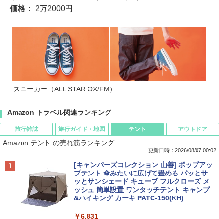
価格：
2万2000円
スニーカー（ALL STAR OX/FM）
Amazon トラベル関連ランキング
旅行雑誌
旅行ガイド・地図
テント
アウトドア
Amazon テント の売れ筋ランキング
更新日時：2026/08/07 00:02
ディズニーファン ２０２６年 ９月号 [雑
D40 地球の歩き方 チェンマイ タイ北部の魅
[キャンパーズコレクション 山善] ポップアッ
誌] (ＤＩＳＮＥＹ ＦＡＮ)
力的な町 2026～2027 地球の歩き方D アジア
プテント 傘みたいに広げて畳める パッとサ
ッとサンシェード キューブ フルクローズ メ
ッシュ 簡単設置 ワンタッチテント キャンプ
￥713
￥2,079
&ハイキング カーキ PATC-150(KH)
￥6,831