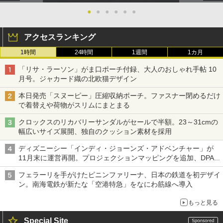
●
●
●
●
●
●
アクセスランキング
1時間
24時間
1週間
1カ月
「リサ・ラーソン」がま口ポーチ付録、大人のおしゃれ手帖 10
月号。ジャカード織の北欧猫デザイン
本日発売「スヌーピー」圧縮収納ポーチ。ファスナー閉めるだけ
で着替えや荷物がスリムにまとまる
クロックスのリカバリーサンダルがセールで半額。23～31cmの
幅広いサイズ展開、独自のクッション素材を採用
ディズニーシー「インディ・ジョーンズ・アドベンチャー」が
11月末に運営再開。プロジェクションマッピングを追加、DPA
は1500円
フェラーリを手がけたピニンファリーナ、日本の鉄道を初デザイ
ン。南海電鉄が新たな「空港特急」をなにわ筋線へ導入
もっと見る
Special Site