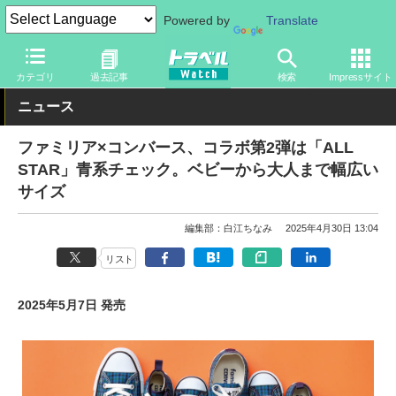
Powered by
Translate
トラベル Watch
旅のアイテム
旅行グッズ
靴
カテゴリ
過去記事
検索
Impressサイト
ニュース
ファミリア×コンバース、コラボ第2弾は「ALL
STAR」青系チェック。ベビーから大人まで幅広い
サイズ
編集部：白江ちなみ
2025年4月30日 13:04
リスト
2025年5月7日 発売