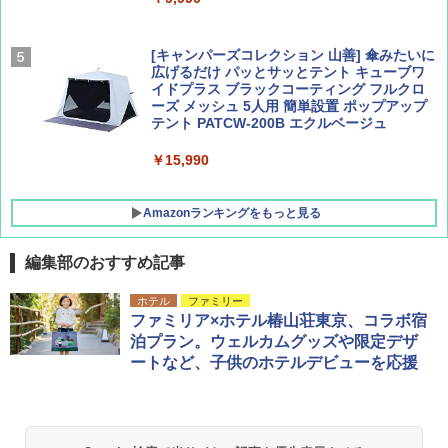
￥1,540
[キャンパーズコレクション 山善] 傘みたいに
広げるだけ パッとサッとテント キューブワ
イドプラス ブラックコーティング フルクロ
ーズ メッシュ 5人用 簡単設置 ポップアップ
テント PATCW-200B エクルベージュ
￥15,990
Amazonランキングをもっと見る
編集部のおすすめ記事
BUNDOK(バンドック)ソロ ドーム 1 EX BDK
ホテル
ファミリー
-08EX カーキ ソロキャンプ ポリエステル フ
ファミリア×ホテル椿山荘東京、コラボ宿
レーム テント
泊プラン。ウェルカムグッズや限定デザ
ートなど、子供のホテルデビューを応援
￥14,800
GRANDOOR ステンレス保冷剤 2個セット 2
026リニューアル 急速冷凍 空間倍増 衛生的