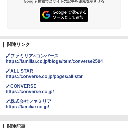
Google 検索で当サイトの記事を優先表示させる
コンパクト 保冷力長持ち
￥2,980
DEWEL パラソル 大型 ビーチ アウトドアパ
ラソル ガーデン サイトシート付 折りたたみ
防水 UVカット 4段階高さ調整 軽量 収納袋付
き
関連リンク
￥6,999
🔗ファミリア×コンバース
https://familiar.co.jp/blogs/item/converse2504
熊撃退スプレー 熊よけスプレー 熊スプレー
🔗ALL STAR
【日本企業販売】超強力クマ対策スプレー 30
https://converse.co.jp/pages/all-star
0ml（連続噴射30秒）110ml（連続噴射15
秒）射程5～10m 安全ロック搭載 携帯収納袋
🔗CONVERSE
付き ヒグマ・イノシシ対策 自治体・教育機
https://converse.co.jp/
関の購入実績 登山・キャンプ・アウトドア・
防災用品 長期保存可能 緊急時用 日本国内発
🔗株式会社ファミリア
送
https://familiar.co.jp/
￥3,680
関連記事