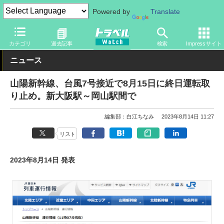
Powered by
Translate
トラベル Watch
企業・政府・官庁
鉄道
JR
カテゴリ
過去記事
検索
Impressサイト
ニュース
山陽新幹線、台風7号接近で8月15日に終日運転取
り止め。新大阪駅～岡山駅間で
編集部：白江ちなみ
2023年8月14日 11:27
リスト
2023年8月14日 発表