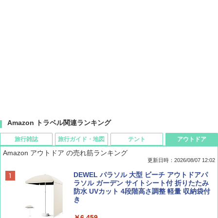
Amazon トラベル関連ランキング
旅行雑誌
旅行ガイド・地図
テント
アウトドア
Amazon アウトドア の売れ筋ランキング
更新日時：2026/08/07 12:02
ディズニーファン ２０２６年 ９月号 [雑
D40 地球の歩き方 チェンマイ タイ北部の魅
[キャンパーズコレクション 山善] ポップアッ
DEWEL パラソル 大型 ビーチ アウトドアパ
誌] (ＤＩＳＮＥＹ ＦＡＮ)
力的な町 2026～2027 地球の歩き方D アジア
プテント 傘みたいに広げて畳める パッとサ
ラソル ガーデン サイトシート付 折りたたみ
ッとサンシェード キューブ フルクローズ メ
防水 UVカット 4段階高さ調整 軽量 収納袋付
ッシュ 簡単設置 ワンタッチテント キャンプ
き
￥713
￥2,079
&ハイキング カーキ PATC-150(KH)
￥6,459