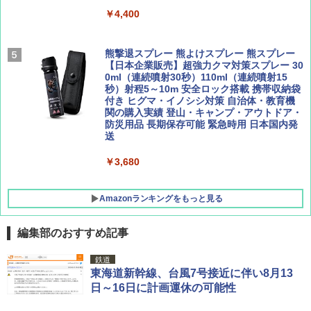
￥9,990
￥4,400
￥1,760
￥1,540
[キャンパーズコレクション 山善] 傘みたいに
熊撃退スプレー 熊よけスプレー 熊スプレー
広げるだけ パッとサッとテント キューブワ
【日本企業販売】超強力クマ対策スプレー 30
イド ブラックコーティング フルクローズ メ
0ml（連続噴射30秒）110ml（連続噴射15
ッシュ 4人用 簡単設置 ポップアップテント P
秒）射程5～10m 安全ロック搭載 携帯収納袋
ATCW-150B エクルベージュ
付き ヒグマ・イノシシ対策 自治体・教育機
関の購入実績 登山・キャンプ・アウトドア・
防災用品 長期保存可能 緊急時用 日本国内発
￥-
送
￥3,680
Amazonランキングをもっと見る
編集部のおすすめ記事
鉄道
東海道新幹線、台風7号接近に伴い8月13
日～16日に計画運休の可能性