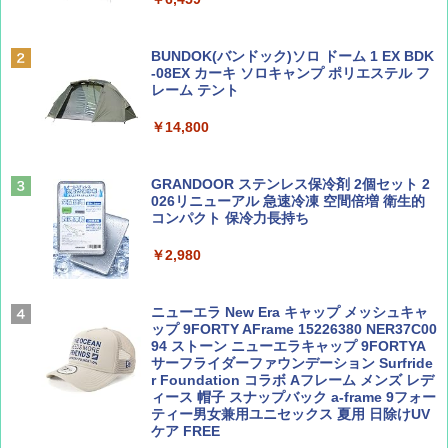
￥6,831
BE-PAL(ビ-パル) 2026年 9 月号【特別付録:
A09 地球の歩き方 イタリア 2026～2027 地
SOTO ミニマル"旅"財布 ランダム2種】
球の歩き方A ヨーロッパ
BUNDOK(バンドック)ソロ ドーム 1 EX BDK
PYKES PEAK (パイクスピーク) 着替えテン
-08EX カーキ ソロキャンプ ポリエステル フ
ト プライバシー テント 【中が透けない】 1
レーム テント
￥1,500
￥2,479
人用 折りたたみ 防災グッズ 災害用トイレ ビ
ーチ ピクニック ポップアップテント 携帯 簡
￥14,800
易 トイレテント (ブラック)
山と溪谷 2026年8月号「南アルプス大全」
地球の歩き方 スター・ウォーズ
￥4,980
GRANDOOR ステンレス保冷剤 2個セット 2
￥1,540
￥2,695
026リニューアル 急速冷凍 空間倍増 衛生的
コンパクト 保冷力長持ち
ENDLESS BASE 《めざましテレビで紹介》
テント ワンタッチ RENEW 幅200 2-3人用 43
￥2,980
500002(88859)
Coyote No.89 特集 星野道夫 夢見る旅
A26 地球の歩き方 チェコ ポーランド スロヴ
ァキア 2026～2027 地球の歩き方A ヨーロッ
￥5,999
ニューエラ New Era キャップ メッシュキャ
パ
￥1,540
ップ 9FORTY AFrame 15226380 NER37C00
94 ストーン ニューエラキャップ 9FORTYA
￥2,277
[キャンパーズコレクション 山善] 傘みたいに
サーフライダーファウンデーション Surfride
広げるだけ パッとサッとテント ブラックコ
r Foundation コラボ Aフレーム メンズ レデ
ーティング フルクローズ メッシュ 3-4人用
ィース 帽子 スナップバック a-frame 9フォー
簡単設置 ポップアップテント エクルベージ
ティー男女兼用ユニセックス 夏用 日除けUV
AIRLINE（エアライン）2026年9月号【特
新しい日本地理 地図・統計・移動から読み
ュ(BC仕様) PATC-150B(EB)
ケア FREE
集】ボーイング110周年を祝して！
解く (講談社現代新書)