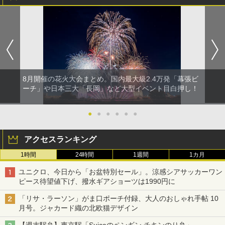
8月開催の花火大会まとめ。国内最大級2.4万発「幕張ビ
ーチ」や日本三大「長岡」など大型イベント目白押し！
●
●
●
●
●
●
アクセスランキング
1時間
24時間
1週間
1カ月
ユニクロ、今日から「お盆特別セール」。涼感シアサッカーワン
ピース待望値下げ、撥水ギアショーツは1990円に
「リサ・ラーソン」がま口ポーチ付録、大人のおしゃれ手帖 10
月号。ジャカード織の北欧猫デザイン