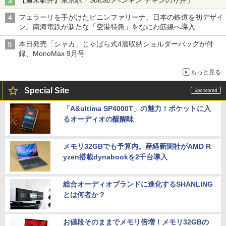
【週末駅弁】東京駅「Suicaのペンギン チキンのり弁」
フェラーリを手がけたピニンファリーナ、日本の鉄道を初デザイ
ン。南海電鉄が新たな「空港特急」をなにわ筋線へ導入
本日発売「シャカ」じゃばら式4層収納ショルダーバッグが付
録、MonoMax 9月号
もっと見る
Special Site
「A&ultima SP4000T」の魅力！ポケットに入
るオーディオの醍醐味
メモリ32GBでも予算内。産経新聞社がAMD R
yzen搭載dynabookを2千台導入
総合オーディオブランドに進化するSHANLING
とは何者か？
お値段そのままでメモリ倍増！メモリ32GBの