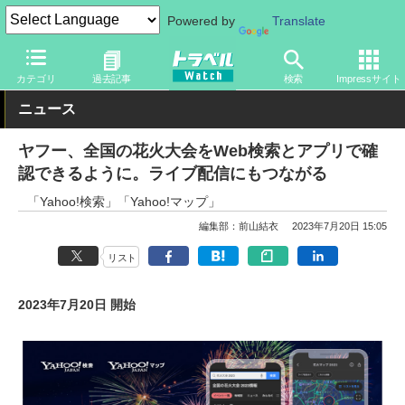
Powered by
Translate
トラベル Watch
旅の情報
書籍・Web
地図
カテゴリ
過去記事
検索
Impressサイト
ニュース
ヤフー、全国の花火大会をWeb検索とアプリで確
認できるように。ライブ配信にもつながる
「Yahoo!検索」「Yahoo!マップ」
編集部：前山結衣
2023年7月20日 15:05
リスト
2023年7月20日 開始