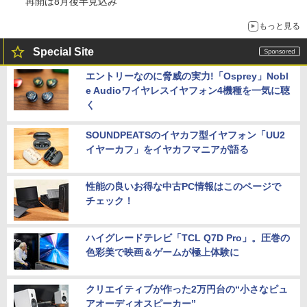
再開は8月後半見込み
もっと見る
Special Site
エントリーなのに脅威の実力!「Osprey」Nobl
e Audioワイヤレスイヤフォン4機種を一気に聴
く
SOUNDPEATSのイヤカフ型イヤフォン「UU2
イヤーカフ」をイヤカフマニアが語る
性能の良いお得な中古PC情報はこのページで
チェック！
ハイグレードテレビ「TCL Q7D Pro」。圧巻の
色彩美で映画＆ゲームが極上体験に
クリエイティブが作った2万円台の“小さなピュ
アオーディオスピーカー”