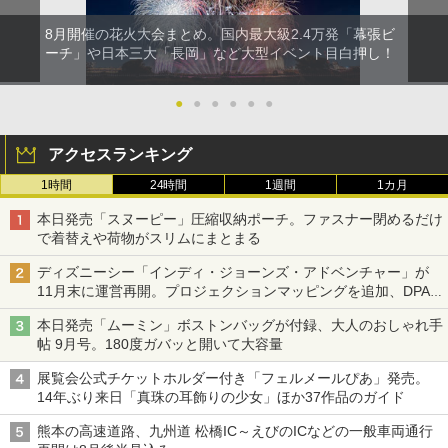
8月開催の花火大会まとめ。国内最大級2.4万発「幕張ビ
ーチ」や日本三大「長岡」など大型イベント目白押し！
●
●
●
●
●
●
アクセスランキング
1時間
24時間
1週間
1カ月
本日発売「スヌーピー」圧縮収納ポーチ。ファスナー閉めるだけ
で着替えや荷物がスリムにまとまる
ディズニーシー「インディ・ジョーンズ・アドベンチャー」が
11月末に運営再開。プロジェクションマッピングを追加、DPA
は1500円
本日発売「ムーミン」ボストンバッグが付録、大人のおしゃれ手
帖 9月号。180度ガバッと開いて大容量
展覧会公式チケットホルダー付き「フェルメールぴあ」発売。
14年ぶり来日「真珠の耳飾りの少女」ほか37作品のガイド
熊本の高速道路、九州道 松橋IC～えびのICなどの一般車両通行