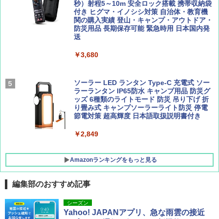
ーティング フルクローズ メッシュ 3-4人用
秒）射程5～10m 安全ロック搭載 携帯収納袋
簡単設置 ポップアップテント エクルベージ
付き ヒグマ・イノシシ対策 自治体・教育機
BE-PAL(ビ-パル) 2026年 9 月号【特別付録:
新しい日本地理 地図・統計・移動から読み
ュ(BC仕様) PATC-150B(EB)
関の購入実績 登山・キャンプ・アウトドア・
SOTO ミニマル"旅"財布 ランダム2種】
解く (講談社現代新書)
防災用品 長期保存可能 緊急時用 日本国内発
送
￥8,991
￥1,500
￥1,540
￥3,680
Coleman(コールマン) ツーリングドーム/LD
X 2人用 3人用 キャンプ アウトドア フェス
収納 コンパクト 簡単設営 カンガルーテント
ソーラー LED ランタン Type-C 充電式 ソー
ソロキャンプ ソロテント
ラーランタン IP65防水 キャンプ用品 防災グ
ッズ 6種類のライトモード 防災 吊り下げ 折
り畳み式 キャンプソーラーライト防災 停電
￥20,718
節電対策 超高輝度 日本語取扱説明書付き
￥2,849
Amazonランキングをもっと見る
編集部のおすすめ記事
シーズン
Yahoo! JAPANアプリ、急な雨雲の接近