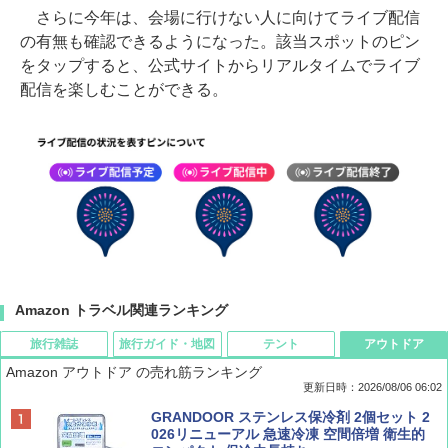
さらに今年は、会場に行けない人に向けてライブ配信
の有無も確認できるようになった。該当スポットのピン
をタップすると、公式サイトからリアルタイムでライブ
配信を楽しむことができる。
Amazon トラベル関連ランキング
旅行雑誌
旅行ガイド・地図
テント
アウトドア
Amazon アウトドア の売れ筋ランキング
更新日時：2026/08/06 06:02
ディズニーファン ２０２６年 ９月号 [雑
D40 地球の歩き方 チェンマイ タイ北部の魅
[キャンパーズコレクション 山善] ポップアッ
GRANDOOR ステンレス保冷剤 2個セット 2
誌] (ＤＩＳＮＥＹ ＦＡＮ)
力的な町 2026～2027 地球の歩き方D アジア
プテント 傘みたいに広げて畳める パッとサ
026リニューアル 急速冷凍 空間倍増 衛生的