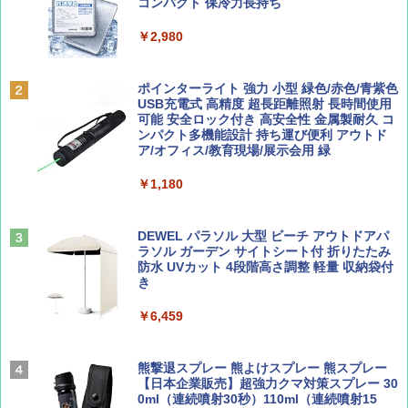
ッとサンシェード キューブ フルクローズ メ
コンパクト 保冷力長持ち
ッシュ 簡単設置 ワンタッチテント キャンプ
￥713
￥2,079
&ハイキング カーキ PATC-150(KH)
￥2,980
￥6,832
Coyote No.89 特集 星野道夫 夢見る旅
A09 地球の歩き方 イタリア 2026～2027 地
ポインターライト 強力 小型 緑色/赤色/青紫色
球の歩き方A ヨーロッパ
USB充電式 高精度 超長距離照射 長時間使用
PYKES PEAK (パイクスピーク) 着替えテン
可能 安全ロック付き 高安全性 金属製耐久 コ
￥1,540
ト プライバシー テント 【中が透けない】 1
ンパクト多機能設計 持ち運び便利 アウトド
￥2,479
人用 折りたたみ 防災グッズ 災害用トイレ ビ
ア/オフィス/教育現場/展示会用 緑
ーチ ピクニック ポップアップテント 携帯 簡
易 トイレテント (オリーブ)
￥1,180
山と溪谷 2026年8月号「南アルプス大全」
A26 地球の歩き方 チェコ ポーランド スロヴ
￥-
ァキア 2026～2027 地球の歩き方A ヨーロッ
パ
￥1,540
DEWEL パラソル 大型 ビーチ アウトドアパ
ラソル ガーデン サイトシート付 折りたたみ
￥2,277
ENDLESS BASE 《めざましテレビで紹介》
防水 UVカット 4段階高さ調整 軽量 収納袋付
テント ワンタッチ RENEW 幅200 2-3人用 43
き
500002(89232)
AIRLINE（エアライン）2026年9月号【特
￥6,459
地球の歩き方 スター・ウォーズ
集】ボーイング110周年を祝して！
￥5,499
￥2,695
￥1,760
熊撃退スプレー 熊よけスプレー 熊スプレー
[キャンパーズコレクション 山善] 傘みたいに
【日本企業販売】超強力クマ対策スプレー 30
広げるだけ パッとサッとテント ブラックコ
0ml（連続噴射30秒）110ml（連続噴射15