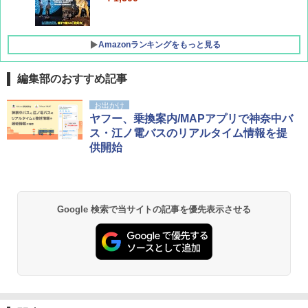
Amazonランキングをもっと見る
編集部のおすすめ記事
D40 地球の歩き方 チェンマイ タイ北部の魅
[キャンパーズコレクション 山善] ポップアッ
GRANDOOR ステンレス保冷剤 2個セット 2
お出かけ
力的な町 2026～2027 地球の歩き方D アジア
プテント 傘みたいに広げて畳める パッとサ
026リニューアル 急速冷凍 空間倍増 衛生的
ヤフー、乗換案内/MAPアプリで神奈中バ
ッとサンシェード キューブ フルクローズ メ
コンパクト 保冷力長持ち
ス・江ノ電バスのリアルタイム情報を提
ッシュ 簡単設置 ワンタッチテント キャンプ
￥2,079
供開始
&ハイキング カーキ PATC-150(KH)
￥2,980
￥6,832
A09 地球の歩き方 イタリア 2026～2027 地
ポインターライト 強力 小型 緑色/赤色/青紫色
球の歩き方A ヨーロッパ
USB充電式 高精度 超長距離照射 長時間使用
Google 検索で当サイトの記事を優先表示させる
PYKES PEAK (パイクスピーク) 着替えテン
可能 安全ロック付き 高安全性 金属製耐久 コ
ト プライバシー テント 【中が透けない】 1
ンパクト多機能設計 持ち運び便利 アウトド
￥2,479
人用 折りたたみ 防災グッズ 災害用トイレ ビ
ア/オフィス/教育現場/展示会用 緑
ーチ ピクニック ポップアップテント 携帯 簡
易 トイレテント (オリーブ)
￥1,180
A26 地球の歩き方 チェコ ポーランド スロヴ
￥-
ァキア 2026～2027 地球の歩き方A ヨーロッ
パ
DEWEL パラソル 大型 ビーチ アウトドアパ