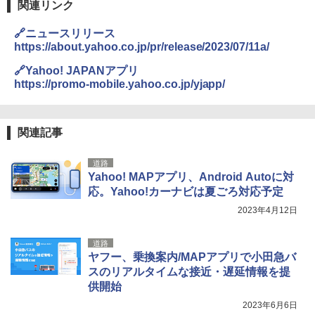
ラソル ガーデン サイトシート付 折りたたみ
関連リンク
￥2,277
ENDLESS BASE 《めざましテレビで紹介》
防水 UVカット 4段階高さ調整 軽量 収納袋付
テント ワンタッチ RENEW 幅200 2-3人用 43
き
🔗ニュースリリース
500002(89232)
https://about.yahoo.co.jp/pr/release/2023/07/11a/
￥6,459
地球の歩き方 スター・ウォーズ
￥5,499
🔗Yahoo! JAPANアプリ
￥2,695
https://promo-mobile.yahoo.co.jp/yjapp/
熊撃退スプレー 熊よけスプレー 熊スプレー
[キャンパーズコレクション 山善] 傘みたいに
【日本企業販売】超強力クマ対策スプレー 30
広げるだけ パッとサッとテント ブラックコ
0ml（連続噴射30秒）110ml（連続噴射15
ーティング フルクローズ メッシュ 3-4人用
秒）射程5～10m 安全ロック搭載 携帯収納袋
関連記事
簡単設置 ポップアップテント エクルベージ
付き ヒグマ・イノシシ対策 自治体・教育機
新しい日本地理 地図・統計・移動から読み
ュ(BC仕様) PATC-150B(EB)
関の購入実績 登山・キャンプ・アウトドア・
解く (講談社現代新書)
道路
防災用品 長期保存可能 緊急時用 日本国内発
Yahoo! MAPアプリ、Android Autoに対
送
￥8,991
￥1,540
応。Yahoo!カーナビは夏ごろ対応予定
￥3,680
2023年4月12日
Coleman(コールマン) ツーリングドーム/LD
X 2人用 3人用 キャンプ アウトドア フェス
収納 コンパクト 簡単設営 カンガルーテント
ソーラー LED ランタン Type-C 充電式 ソー
道路
ソロキャンプ ソロテント
ラーランタン IP65防水 キャンプ用品 防災グ
ヤフー、乗換案内/MAPアプリで小田急バ
ッズ 6種類のライトモード 防災 吊り下げ 折
スのリアルタイムな接近・遅延情報を提
り畳み式 キャンプソーラーライト防災 停電
￥20,718
供開始
節電対策 超高輝度 日本語取扱説明書付き
2023年6月6日