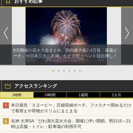
おすすめ記事
8月開催の花火大会まとめ。国内最大級2.4万発「幕張ビ
ーチ」や日本三大「長岡」など大型イベント目白押し！
●
●
●
●
●
●
アクセスランキング
1時間
24時間
1週間
1カ月
本日発売「スヌーピー」圧縮収納ポーチ。ファスナー閉めるだけ
で着替えや荷物がスリムにまとまる
名神 大津SA「びわ湖大花火大会」開催に伴い閉鎖。明日15～21
時は店舗・トイレ・駐車場の利用不可