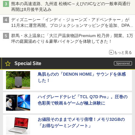
熊本の高速道路、九州道 松橋IC～えびのICなどの一般車両通行
再開は8月後半見込み
ディズニーシー「インディ・ジョーンズ・アドベンチャー」が
11月末に運営再開。プロジェクションマッピングを追加、DPA
は1500円
群馬・水上温泉に「大江戸温泉物語Premium 松乃井」開業。1万
坪の庭園湯めぐり＆豪華バイキングを体験してきた！
もっと見る
Special Site
鳥肌ものの「DENON HOME」サウンドを体感
した！
ハイグレードテレビ「TCL Q7D Pro」。圧巻の
色彩美で映画＆ゲームが極上体験に
お値段そのままでメモリ倍増！メモリ32GBの
「お得なゲーミングノート」