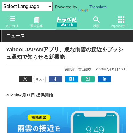
Powered by
Translate
トラベル Watch
旅のアイテム
スマホ・ルーター
スマートフォ
カテゴリ
過去記事
検索
Impressサイト
ニュース
Yahoo! JAPANアプリ、急な雨雲の接近をプッシ
ュ通知で知らせる新機能
編集部：前山結衣
2023年7月11日 16:11
リスト
2023年7月11日 提供開始