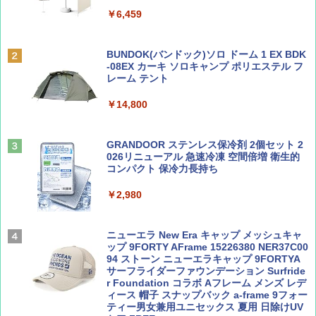
&ハイキング カーキ PATC-150(KH)
￥6,459
￥6,831
BE-PAL(ビ-パル) 2026年 9 月号【特別付録:
A09 地球の歩き方 イタリア 2026～2027 地
SOTO ミニマル"旅"財布 ランダム2種】
球の歩き方A ヨーロッパ
BUNDOK(バンドック)ソロ ドーム 1 EX BDK
PYKES PEAK (パイクスピーク) 着替えテン
-08EX カーキ ソロキャンプ ポリエステル フ
ト プライバシー テント 【中が透けない】 1
レーム テント
￥1,500
￥2,479
人用 折りたたみ 防災グッズ 災害用トイレ ビ
ーチ ピクニック ポップアップテント 携帯 簡
￥14,800
易 トイレテント (ブラック)
山と溪谷 2026年8月号「南アルプス大全」
地球の歩き方 スター・ウォーズ
￥4,980
GRANDOOR ステンレス保冷剤 2個セット 2
￥1,540
￥2,695
026リニューアル 急速冷凍 空間倍増 衛生的
コンパクト 保冷力長持ち
ENDLESS BASE 《めざましテレビで紹介》
テント ワンタッチ RENEW 幅200 2-3人用 43
￥2,980
500002(88859)
Coyote No.89 特集 星野道夫 夢見る旅
A26 地球の歩き方 チェコ ポーランド スロヴ
ァキア 2026～2027 地球の歩き方A ヨーロッ
￥5,999
ニューエラ New Era キャップ メッシュキャ
パ
￥1,540
ップ 9FORTY AFrame 15226380 NER37C00
94 ストーン ニューエラキャップ 9FORTYA
￥2,277
[キャンパーズコレクション 山善] 傘みたいに
サーフライダーファウンデーション Surfride
広げるだけ パッとサッとテント ブラックコ
r Foundation コラボ Aフレーム メンズ レデ
ーティング フルクローズ メッシュ 3-4人用
ィース 帽子 スナップバック a-frame 9フォー
簡単設置 ポップアップテント エクルベージ
ティー男女兼用ユニセックス 夏用 日除けUV
AIRLINE（エアライン）2026年9月号【特
新しい日本地理 地図・統計・移動から読み