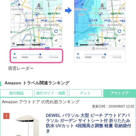
雨雲レーダー
Amazon トラベル関連ランキング
旅行雑誌
旅行ガイド・地図
テント
アウトドア
Amazon アウトドア の売れ筋ランキング
更新日時：2026/08/07 12:02
ディズニーファン ２０２６年 ９月号 [雑
D40 地球の歩き方 チェンマイ タイ北部の魅
[キャンパーズコレクション 山善] ポップアッ
DEWEL パラソル 大型 ビーチ アウトドアパ
誌] (ＤＩＳＮＥＹ ＦＡＮ)
力的な町 2026～2027 地球の歩き方D アジア
プテント 傘みたいに広げて畳める パッとサ
ラソル ガーデン サイトシート付 折りたたみ
ッとサンシェード キューブ フルクローズ メ
防水 UVカット 4段階高さ調整 軽量 収納袋付
ッシュ 簡単設置 ワンタッチテント キャンプ
き
￥713
￥2,079