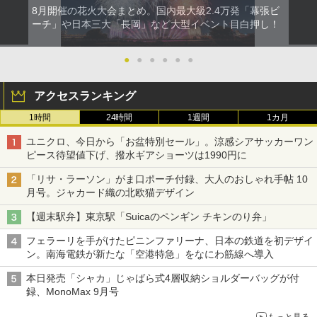
8月開催の花火大会まとめ。国内最大級2.4万発「幕張ビ
ーチ」や日本三大「長岡」など大型イベント目白押し！
●
●
●
●
●
●
アクセスランキング
1時間
24時間
1週間
1カ月
ユニクロ、今日から「お盆特別セール」。涼感シアサッカーワン
ピース待望値下げ、撥水ギアショーツは1990円に
「リサ・ラーソン」がま口ポーチ付録、大人のおしゃれ手帖 10
月号。ジャカード織の北欧猫デザイン
【週末駅弁】東京駅「Suicaのペンギン チキンのり弁」
フェラーリを手がけたピニンファリーナ、日本の鉄道を初デザイ
ン。南海電鉄が新たな「空港特急」をなにわ筋線へ導入
本日発売「シャカ」じゃばら式4層収納ショルダーバッグが付
録、MonoMax 9月号