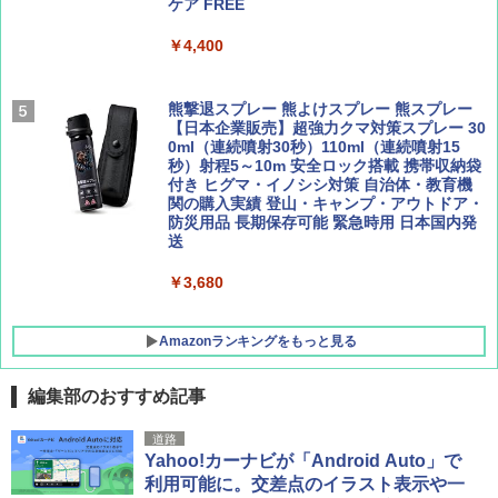
ュ(BC仕様) PATC-150B(EB)
ケア FREE
集】ボーイング110周年を祝して！
解く (講談社現代新書)
￥9,990
￥4,400
￥1,760
￥1,540
[キャンパーズコレクション 山善] 傘みたいに
熊撃退スプレー 熊よけスプレー 熊スプレー
広げるだけ パッとサッとテント キューブワ
【日本企業販売】超強力クマ対策スプレー 30
イド ブラックコーティング フルクローズ メ
0ml（連続噴射30秒）110ml（連続噴射15
ッシュ 4人用 簡単設置 ポップアップテント P
秒）射程5～10m 安全ロック搭載 携帯収納袋
ATCW-150B エクルベージュ
付き ヒグマ・イノシシ対策 自治体・教育機
関の購入実績 登山・キャンプ・アウトドア・
防災用品 長期保存可能 緊急時用 日本国内発
￥-
送
￥3,680
Amazonランキングをもっと見る
編集部のおすすめ記事
道路
Yahoo!カーナビが「Android Auto」で
利用可能に。交差点のイラスト表示や一