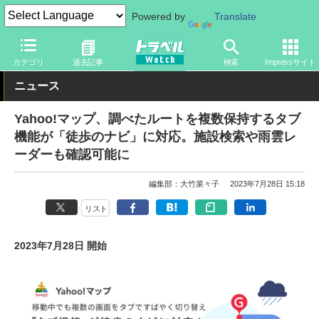
Powered by
Translate
トラベル Watch
旅のアイテム
スマホ・ルーター
アプリ
カテゴリ
過去記事
検索
Impressサイト
ニュース
Yahoo!マップ、調べたルートを複数保持するタブ
機能が「徒歩のナビ」に対応。施設検索や雨雲レ
ーダーも確認可能に
編集部：大竹菜々子
2023年7月28日 15:18
リスト
2023年7月28日 開始