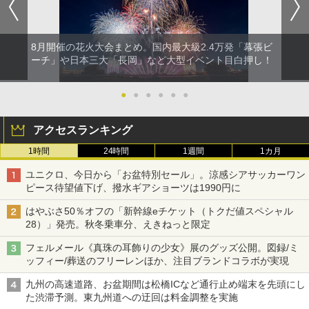
8月開催の花火大会まとめ。国内最大級2.4万発「幕張ビ
ーチ」や日本三大「長岡」など大型イベント目白押し！
●
●
●
●
●
●
アクセスランキング
1時間
24時間
1週間
1カ月
ユニクロ、今日から「お盆特別セール」。涼感シアサッカーワン
ピース待望値下げ、撥水ギアショーツは1990円に
はやぶさ50％オフの「新幹線eチケット（トクだ値スペシャル
28）」発売。秋冬乗車分、えきねっと限定
フェルメール《真珠の耳飾りの少女》展のグッズ公開。図録/ミ
ッフィー/葬送のフリーレンほか、注目ブランドコラボが実現
九州の高速道路、お盆期間は松橋ICなど通行止め端末を先頭にし
た渋滞予測。東九州道への迂回は料金調整を実施