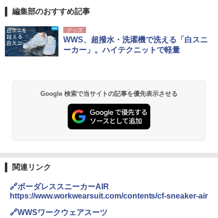
編集部のおすすめ記事
D40 地球の歩き方 チェンマイ タイ北部の魅
[キャンパーズコレクション 山善] ポップアッ
DEWEL パラソル 大型 ビーチ アウトドアパ
グッズ
力的な町 2026～2027 地球の歩き方D アジア
プテント 傘みたいに広げて畳める パッとサ
ラソル ガーデン サイトシート付 折りたたみ
WWS、超撥水・洗濯機で洗える「白スニ
ッとサンシェード キューブ フルクローズ メ
防水 UVカット 4段階高さ調整 軽量 収納袋付
ーカー」。ハイテクニットで軽量
ッシュ 簡単設置 ワンタッチテント キャンプ
き
￥2,079
&ハイキング カーキ PATC-150(KH)
￥6,459
￥6,830
地球の歩き方 スター・ウォーズ
Google 検索で当サイトの記事を優先表示させる
熊撃退スプレー 熊よけスプレー 熊スプレー
PYKES PEAK (パイクスピーク) 着替えテン
【日本企業販売】超強力クマ対策スプレー 30
￥2,695
ト プライバシー テント 【中が透けない】 1
0ml（連続噴射30秒）110ml（連続噴射15
人用 折りたたみ 防災グッズ 災害用トイレ ビ
秒）射程5～10m 安全ロック搭載 携帯収納袋
ーチ ピクニック ポップアップテント 携帯 簡
付き ヒグマ・イノシシ対策 自治体・教育機
易 トイレテント (ブラック)
関の購入実績 登山・キャンプ・アウトドア・
防災用品 長期保存可能 緊急時用 日本国内発
A09 地球の歩き方 イタリア 2026～2027 地
送
￥4,980
球の歩き方A ヨーロッパ
関連リンク
￥3,680
￥2,479
ENDLESS BASE 《めざましテレビで紹介》
🔗ボーダレススニーカーAIR
テント ワンタッチ RENEW 幅200 2-3人用 43
https://www.workwearsuit.com/contents/cf-sneaker-air
500002(89232)
GRANDOOR ステンレス保冷剤 2個セット 2
026リニューアル 急速冷凍 空間倍増 衛生的
A26 地球の歩き方 チェコ ポーランド スロヴ
🔗WWSワークウェアスーツ
コンパクト 保冷力長持ち