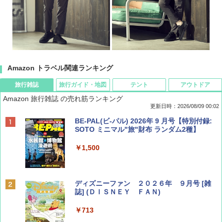
Amazon トラベル関連ランキング
旅行雑誌
旅行ガイド・地図
テント
アウトドア
Amazon 旅行雑誌 の売れ筋ランキング
更新日時：2026/08/09 00:02
BE-PAL(ビ-パル) 2026年 9 月号【特別付録:
SOTO ミニマル"旅"財布 ランダム2種】
￥1,500
ディズニーファン ２０２６年 ９月号 [雑
誌] (ＤＩＳＮＥＹ ＦＡＮ)
￥713