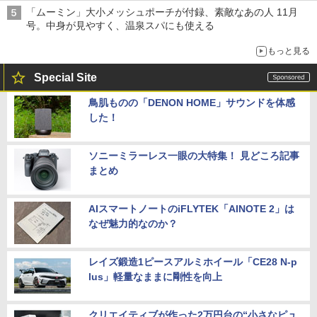
「ムーミン」大小メッシュポーチが付録、素敵なあの人 11月
号。中身が見やすく、温泉スパにも使える
もっと見る
Special Site
鳥肌ものの「DENON HOME」サウンドを体感
した！
ソニーミラーレス一眼の大特集！ 見どころ記事
まとめ
AIスマートノートのiFLYTEK「AINOTE 2」は
なぜ魅力的なのか？
レイズ鍛造1ピースアルミホイール「CE28 N-p
lus」軽量なままに剛性を向上
クリエイティブが作った2万円台の“小さなピュ