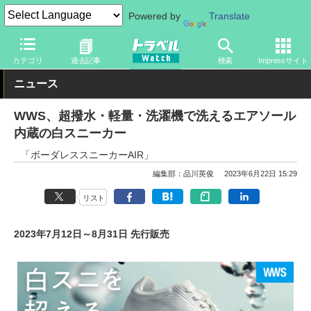
Powered by
Translate
トラベル Watch
旅のアイテム
旅行グッズ
靴
カテゴリ
過去記事
検索
Impressサイト
ニュース
WWS、超撥水・軽量・洗濯機で洗えるエアソール
内蔵の白スニーカー
「ボーダレススニーカーAIR」
編集部：品川英俊
2023年6月22日 15:29
リスト
2023年7月12日～8月31日 先行販売