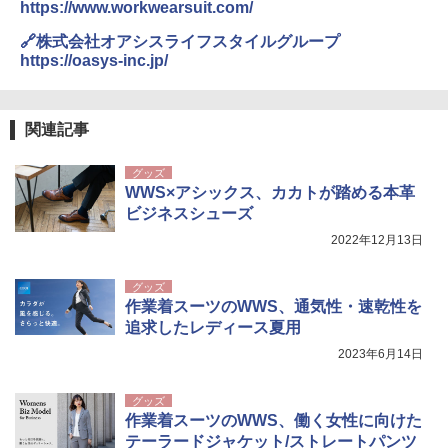
ァキア 2026～2027 地球の歩き方A ヨーロッ
￥5,999
https://www.workwearsuit.com/
パ
￥2,980
🔗株式会社オアシスライフスタイルグループ
￥2,277
[キャンパーズコレクション 山善] 傘みたいに
https://oasys-inc.jp/
広げるだけ パッとサッとテント ブラックコ
ーティング フルクローズ メッシュ 3-4人用
ポインターライト 強力 小型 緑色/赤色/青紫色
簡単設置 ポップアップテント エクルベージ
USB充電式 高精度 超長距離照射 長時間使用
新しい日本地理 地図・統計・移動から読み
ュ(BC仕様) PATC-150B(EB)
可能 安全ロック付き 高安全性 金属製耐久 コ
関連記事
解く (講談社現代新書)
ンパクト多機能設計 持ち運び便利 アウトド
ア/オフィス/教育現場/展示会用 緑
￥9,990
￥1,540
グッズ
WWS×アシックス、カカトが踏める本革
￥1,180
ビジネスシューズ
[キャンパーズコレクション 山善] 傘みたいに
広げるだけ パッとサッとテント キューブワ
2022年12月13日
イド ブラックコーティング フルクローズ メ
電動エアーポンプ SUP用 20PSI 電動ポンプ
ッシュ 4人用 簡単設置 ポップアップテント P
ゴムボート 空気入れ 空気抜き 自動停止 過熱
グッズ
ATCW-150B エクルベージュ
保護 日光可読lcd 7種類ノズル付き
作業着スーツのWWS、通気性・速乾性を
￥-
￥7,884
追求したレディース夏用
2023年6月14日
グッズ
作業着スーツのWWS、働く女性に向けた
テーラードジャケット/ストレートパンツ