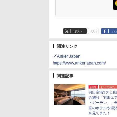
ポスト
リスト
シ
関連リンク
🔗Anker Japan
https://www.ankerjapan.com/
関連記事
話題
行ってみた
羽田空港3タミ直
合施設「羽田エ
トガーデン」、全1
室のホテルや温
を見てきた！