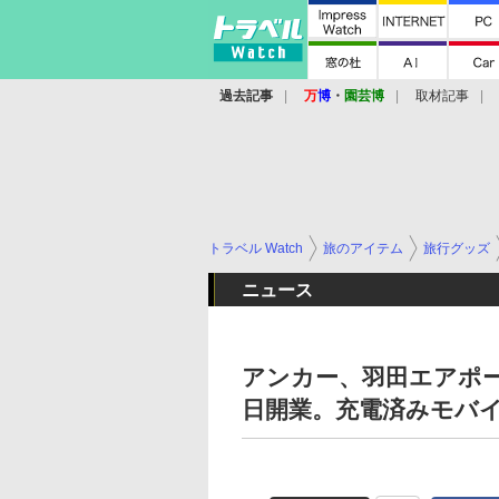
過去記事
万
博
・
園芸博
取材記事
トラベル Watch
旅のアイテム
旅行グッズ
ニュース
アンカー、羽田エアポートガ
日開業。充電済みモバ