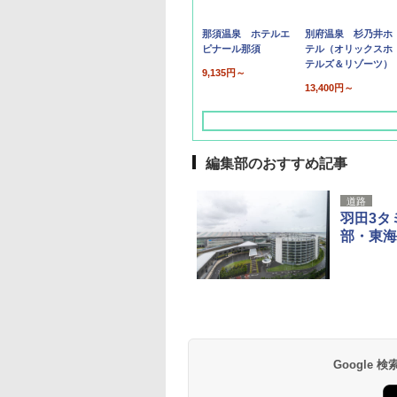
那須温泉 ホテルエ
別府温泉 杉乃井ホ
ピナール那須
テル（オリックスホ
テルズ＆リゾーツ）
9,135円～
13,400円～
編集部のおすすめ記事
道路
羽田3タ
部・東海
草津温泉 ホテル櫻
品川プリンスホテル
グランドニッコー東
海のサウナ＆スパ
東京ドームホテル
シェラトン・グラン
井
京ベイ 舞浜
オールインクルーシ
デ・トーキョーベ
7,037円～
7,980円～
ブ 島原温泉ホテル
イ・ホテル
14,300円～
6,800円～
南風楼
10,450円～
7,950円～
Google