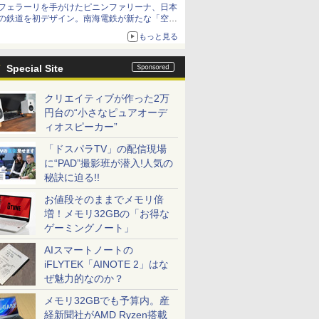
フェラーリを手がけたピニンファリーナ、日本
の鉄道を初デザイン。南海電鉄が新たな「空港
特急」をなにわ筋線へ導入
もっと見る
Special Site
クリエイティブが作った2万
円台の“小さなピュアオーデ
ィオスピーカー”
「ドスパラTV」の配信現場
に“PAD”撮影班が潜入!人気の
秘訣に迫る!!
お値段そのままでメモリ倍
増！メモリ32GBの「お得な
ゲーミングノート」
AIスマートノートの
iFLYTEK「AINOTE 2」はな
ぜ魅力的なのか？
メモリ32GBでも予算内。産
経新聞社がAMD Ryzen搭載