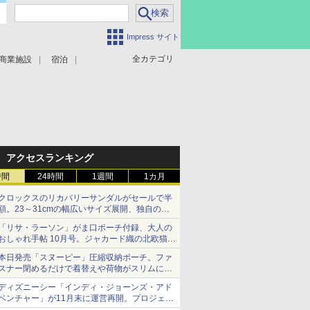
Impress サイト
全カテゴリ
商業施設
宿泊
アクセスランキング
時間
24時間
1週間
1カ月
クロックスのリカバリーサンダルがセールで半
額。23～31cmの幅広いサイズ展開、独自のク
ッション素材を採用
「リサ・ラーソン」がま口ポーチ付録、大人の
おしゃれ手帖 10月号。ジャカード織の北欧猫デ
ザイン
本日発売「スヌーピー」圧縮収納ポーチ。ファ
スナー閉めるだけで着替えや荷物がスリムにま
とまる
ディズニーシー「インディ・ジョーンズ・アド
ベンチャー」が11月末に運営再開。プロジェク
ションマッピングを追加、DPAは1500円