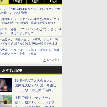
時間
24時間
1週間
1カ月
ミスド「Mrs. GREEN APPLE」のコラボドーナ
ツ4種、いよいよ発売！
【家電レビュー】手ごわい雑草との戦い、コメ
リの草刈機で完全勝利 掃除機感覚で使えた
NTT島田社長、ソフトバンクのセブン出資に「d
ポイント使えるようにして」
NewDays「増量フェス」を実施！おにぎり/サ
ンドイッチ/焼きそばなど16品が値段そのままで
ボリュームアップ
吉野家、牛リブロースを熱々で提供する「極旨
牛鉄板ステーキ定食」を発売
もっと見る
おすすめ記事
8月開催の花火大会まとめ。
国内最大級2.4万発「幕張ビ
ーチ」や日本三大「長岡」な
ど大型イベント目白押し！
全国で旅行キャンペーン
続々、最大1万5000円オフ