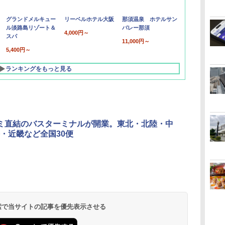
グランドメルキュー
リーベルホテル大阪
那須温泉 ホテルサン
ル淡路島リゾート＆
バレー那須
4,000円～
スパ
11,000円～
5,400円～
ランキングをもっと見る
ミ直結のバスターミナルが開業。東北・北陸・中
・近畿など全国30便
北陸 福井 あわら
品川プリンスホテ
舞浜ビューホテル
箱根湯本温泉 ホテ
ホテルトラスティ東
オリエンタルホテル
下呂温泉 水明館
住友不動産ホテル ヴ
東京ベイ舞浜ホテル
温泉 清風荘（北陸
ル イーストタワー
ｂｙ ＨＵＬＩＣ
ル おかだ
京ベイサイド
東京ベイ
ィラフォンテーヌグラ
ファーストリゾート
8,250円～
最大級の庭園露天風
（旧：東京ベイ舞浜
ンド東京有明
9,958円～
11,200円～
5,450円～
5,200円～
4,290円～
呂の宿 清風荘）
ホテル）
19,541円～
5,758円～
6,070円～
 検索で当サイトの記事を優先表示させる