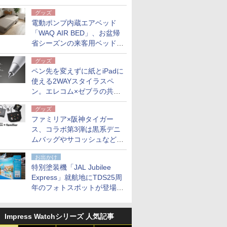
グッズ
電動ポンプ内蔵エアベッド
「WAQ AIR BED」、お盆帰
省シーズンの来客用ベッドに
も。使用後は収納バッグでコ
グッズ
ンパクトに保管
ペン先を変えずに紙とiPadに
使える2WAYスタイラスペ
ン。エレコム×ゼブラの共同
開発
グッズ
ファミリア×阪神タイガー
ス、コラボ第3弾は黒系デニ
ムバッグやサコッシュなど6
点。8月21日オンラインスト
お出かけ
アで発売
特別塗装機「JAL Jubilee
Express」就航地にTDS25周
年のフォトスポットが登場。
10月末まで青森空港に
Impress Watchシリーズ 人気記事