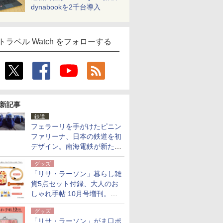
dynabookを2千台導入
トラベル Watch をフォローする
新記事
鉄道
フェラーリを手がけたピニン
ファリーナ、日本の鉄道を初
デザイン。南海電鉄が新たな
「空港特急」をなにわ筋線へ
グッズ
導入
「リサ・ラーソン」暮らし雑
貨5点セット付録、大人のお
しゃれ手帖 10月号増刊。
USBケーブルや缶ケースなど
グッズ
「リサ・ラーソン」がま口ポ