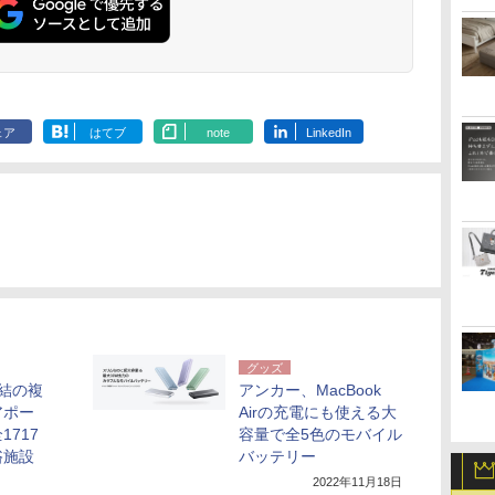
ェア
はてブ
note
LinkedIn
グッズ
結の複
アンカー、MacBook
アポー
Airの充電にも使える大
717
容量で全5色のモバイル
浴施設
バッテリー
2022年11月18日