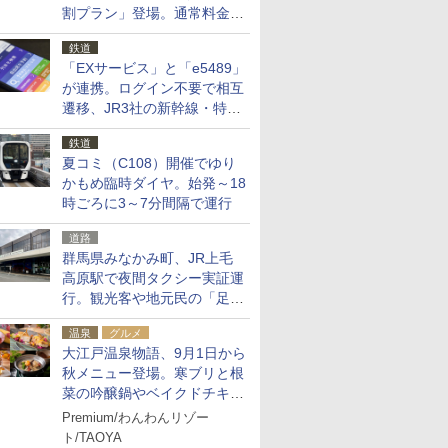
割プラン」登場。通常料金の
およそ半額でお得に夜活
鉄道
「EXサービス」と「e5489」
が連携。ログイン不要で相互
遷移、JR3社の新幹線・特急
予約をアプリで一括確認
鉄道
夏コミ（C108）開催でゆり
かもめ臨時ダイヤ。始発～18
時ごろに3～7分間隔で運行
道路
群馬県みなかみ町、JR上毛
高原駅で夜間タクシー実証運
行。観光客や地元民の「足が
ない」課題解消へ、木金土に
温泉
グルメ
2台体制
大江戸温泉物語、9月1日から
秋メニュー登場。寒ブリと根
菜の吟醸鍋やベイクドチキ
ン、ショコラ＆栗スイーツも
Premium/わんわんリゾー
食べ放題に
ト/TAOYA