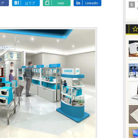
ェア
はてブ
note
LinkedIn