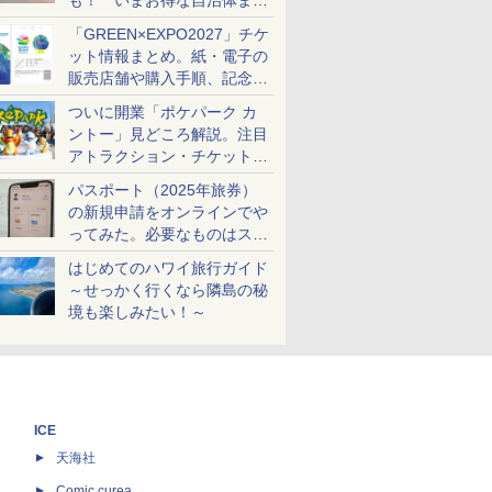
も！ いまお得な自治体まと
め
「GREEN×EXPO2027」チケ
ット情報まとめ。紙・電子の
販売店舗や購入手順、記念チ
ケットも解説
ついに開業「ポケパーク カ
ントー」見どころ解説。注目
アトラクション・チケット手
配・来場前に必要な準備は？
パスポート（2025年旅券）
の新規申請をオンラインでや
ってみた。必要なものはスマ
ホとマイナカードのみ
はじめてのハワイ旅行ガイド
～せっかく行くなら隣島の秘
境も楽しみたい！～
ICE
天海社
ス
Comic curea