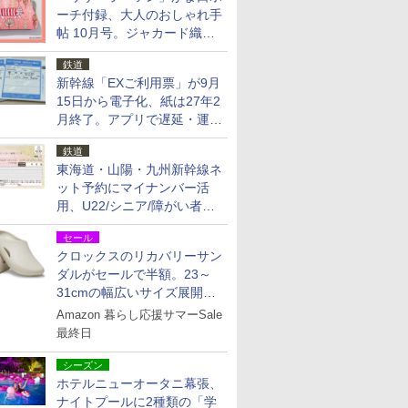
ーチ付録、大人のおしゃれ手
帖 10月号。ジャカード織の
北欧猫デザイン
鉄道
新幹線「EXご利用票」が9月
15日から電子化、紙は27年2
月終了。アプリで遅延・運休
も確認可能に
鉄道
東海道・山陽・九州新幹線ネ
ット予約にマイナンバー活
用、U22/シニア/障がい者割
を9月15日から発売
セール
クロックスのリカバリーサン
ダルがセールで半額。23～
31cmの幅広いサイズ展開、
独自のクッション素材を採用
Amazon 暮らし応援サマーSale
最終日
シーズン
ホテルニューオータニ幕張、
ナイトプールに2種類の「学