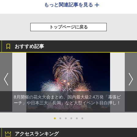
もっと関連記事を見る
トップページに戻る
おすすめ記事
8月開催の花火大会まとめ。国内最大級2.4万発「幕張ビ
ーチ」や日本三大「長岡」など大型イベント目白押し！
●
●
●
●
●
●
アクセスランキング