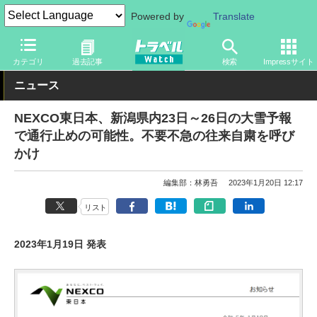
Powered by
Translate
トラベル Watch
旅の方法
クルマ旅
高速道路
カテゴリ
過去記事
検索
Impressサイト
ニュース
NEXCO東日本、新潟県内23日～26日の大雪予報
で通行止めの可能性。不要不急の往来自粛を呼び
かけ
編集部：林勇吾
2023年1月20日 12:17
リスト
2023年1月19日 発表