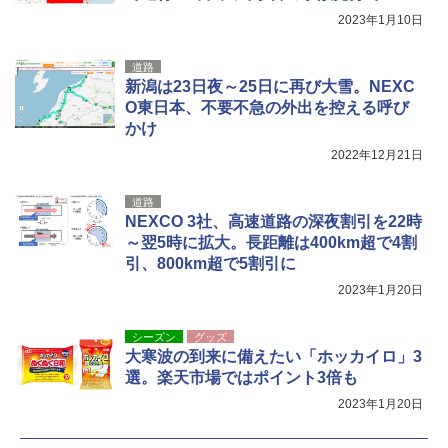
ポインターライト 強力 小型 緑色/赤色/青紫色
[キャンパーズコレクション 山善] 傘みたいに
2023年1月10日
USB充電式 高精度 超長距離照射 長時間使用
広げるだけ パッとサッとテント キューブワ
可能 安全ロック付き 高安全性 金属製耐久 コ
イド ブラックコーティング フルクローズ メ
ンパクト多機能設計 持ち運び便利 アウトド
ッシュ 4人用 簡単設置 ポップアップテント P
道路
ア/オフィス/教育現場/展示会用 緑
ATCW-150B エクルベージュ
新潟は23日夜～25日に再び大雪。NEXC
O東日本、不要不急の外出を控える呼び
￥1,180
￥-
かけ
2022年12月21日
道路
NEXCO 3社、高速道路の深夜割引を22時
～翌5時に拡大。長距離は400km超で4割
引、800km超で5割引に
2023年1月20日
シーズン
グッズ
大寒波の到来に備えたい「ホッカイロ」3
選。楽天市場ではポイント3倍も
2023年1月20日