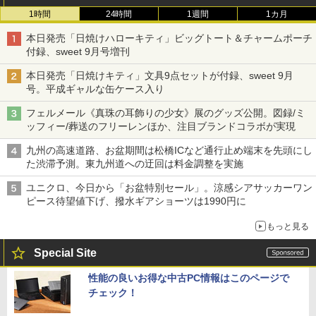
1時間
24時間
1週間
1カ月
本日発売「日焼けハローキティ」ビッグトート＆チャームポーチ
付録、sweet 9月号増刊
本日発売「日焼けキティ」文具9点セットが付録、sweet 9月
号。平成ギャルな缶ケース入り
フェルメール《真珠の耳飾りの少女》展のグッズ公開。図録/ミ
ッフィー/葬送のフリーレンほか、注目ブランドコラボが実現
九州の高速道路、お盆期間は松橋ICなど通行止め端末を先頭にし
た渋滞予測。東九州道への迂回は料金調整を実施
ユニクロ、今日から「お盆特別セール」。涼感シアサッカーワン
ピース待望値下げ、撥水ギアショーツは1990円に
もっと見る
Special Site
性能の良いお得な中古PC情報はこのページで
チェック！