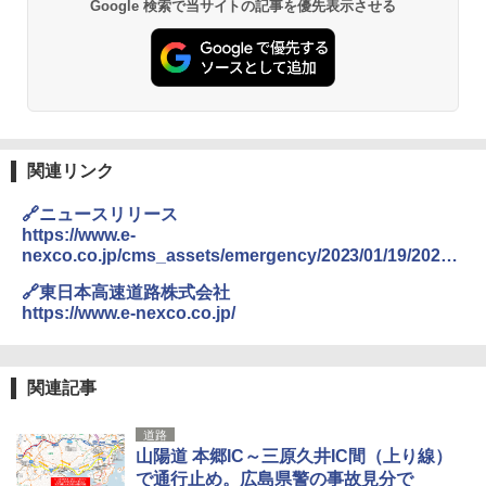
Google 検索で当サイトの記事を優先表示させる
ENDLESS BASE 《めざましテレビで紹介》
026リニューアル 急速冷凍 空間倍増 衛生的
テント ワンタッチ RENEW 幅200 2-3人用 43
コンパクト 保冷力長持ち
￥2,079
500002(88859)
￥2,980
￥5,999
A09 地球の歩き方 イタリア 2026～2027 地
球の歩き方A ヨーロッパ
Across やわらか保冷剤 日本製 固まらない 1
PYKES PEAK (パイクスピーク) 着替えテン
1cm ソフト 2個セット (2個セット)
￥2,479
ト プライバシー テント 【中が透けない】 1
関連リンク
人用 折りたたみ 防災グッズ 災害用トイレ ビ
￥680
ーチ ピクニック ポップアップテント 携帯 簡
🔗ニュースリリース
易 トイレテント (オリーブ)
https://www.e-
A26 地球の歩き方 チェコ ポーランド スロヴ
nexco.co.jp/cms_assets/emergency/2023/01/19/20230
ァキア 2026～2027 地球の歩き方A ヨーロッ
￥4,836
熊撃退スプレー 熊よけスプレー 熊スプレー
119
パ
【日本企業販売】超強力クマ対策スプレー 30
🔗東日本高速道路株式会社
0ml（連続噴射30秒）110ml（連続噴射15
https://www.e-nexco.co.jp/
￥2,277
秒）射程5～10m 安全ロック搭載 携帯収納袋
[キャンパーズコレクション 山善] 傘みたいに
付き ヒグマ・イノシシ対策 自治体・教育機
広げるだけ パッとサッとテント ブラックコ
関の購入実績 登山・キャンプ・アウトドア・
ーティング フルクローズ メッシュ 3-4人用
防災用品 長期保存可能 緊急時用 日本国内発
簡単設置 ポップアップテント エクルベージ
04 地球の歩き方 島旅 利尻 礼文 天売島 焼尻
関連記事
送
ュ(BC仕様) PATC-150B(EB)
島 5訂版
道路
￥3,680
￥9,990
￥1,833
山陽道 本郷IC～三原久井IC間（上り線）
で通行止め。広島県警の事故見分で