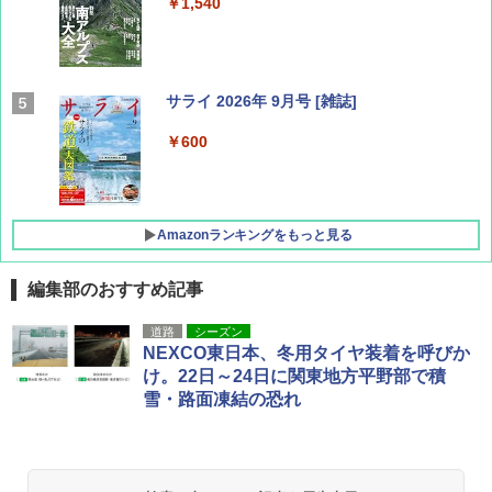
￥1,540
サライ 2026年 9月号 [雑誌]
￥600
Amazonランキングをもっと見る
編集部のおすすめ記事
地球の歩き方 スター・ウォーズ
[キャンパーズコレクション 山善] ポップアッ
DEWEL パラソル 大型 ビーチ アウトドアパ
道路
シーズン
プテント 傘みたいに広げて畳める パッとサ
ラソル ガーデン サイトシート付 折りたたみ
NEXCO東日本、冬用タイヤ装着を呼びか
ッとサンシェード キューブ フルクローズ メ
防水 UVカット 4段階高さ調整 軽量 収納袋付
￥2,695
け。22日～24日に関東地方平野部で積
ッシュ 簡単設置 ワンタッチテント キャンプ
き
雪・路面凍結の恐れ
&ハイキング カーキ PATC-150(KH)
￥6,459
￥6,841
D40 地球の歩き方 チェンマイ タイ北部の魅
力的な町 2026～2027 地球の歩き方D アジア
GRANDOOR ステンレス保冷剤 2個セット 2