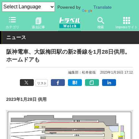
Powered by
Translate
トラベル Watch
企業・政府・官庁
鉄道
関西私鉄
カテゴリ
過去記事
検索
Impressサイト
ニュース
阪神電車、大阪梅田駅の新2番線を1月28日供用。
ホームドアも
編集部：松本俊哉
2023年1月16日 17:12
リスト
2023年1月28日 供用