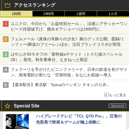
アクセスランキング
1時間
24時間
1週間
1カ月
ユニクロ、今日から「お盆特別セール」。涼感シアサッカーワン
ピース待望値下げ、撥水ギアショーツは1990円に
フェルメール《真珠の耳飾りの少女》展のグッズ公開。図録/ミ
ッフィー/葬送のフリーレンほか、注目ブランドコラボが実現
はやぶさ50％オフの「新幹線eチケット（トクだ値スペシャル
28）」発売。秋冬乗車分、えきねっと限定
フェラーリを手がけたピニンファリーナ、日本の鉄道を初デザイ
ン。南海電鉄が新たな「空港特急」をなにわ筋線へ導入
【週末駅弁】東京駅「Suicaのペンギン チキンのり弁」
もっと見る
Special Site
ハイグレードテレビ「TCL Q7D Pro」。圧巻の
色彩美で映画＆ゲームが極上体験に