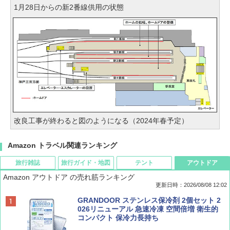
1月28日からの新2番線供用の状態
改良工事が終わると図のようになる（2024年春予定）
Amazon トラベル関連ランキング
旅行雑誌
旅行ガイド・地図
テント
アウトドア
Amazon アウトドア の売れ筋ランキング
更新日時：2026/08/08 12:02
BE-PAL(ビ-パル) 2026年 9 月号【特別付録:
D40 地球の歩き方 チェンマイ タイ北部の魅
[キャンパーズコレクション 山善] ポップアッ
GRANDOOR ステンレス保冷剤 2個セット 2
SOTO ミニマル"旅"財布 ランダム2種】
力的な町 2026～2027 地球の歩き方D アジア
プテント 傘みたいに広げて畳める パッとサ
026リニューアル 急速冷凍 空間倍増 衛生的
ッとサンシェード キューブ フルクローズ メ
コンパクト 保冷力長持ち
ッシュ 簡単設置 ワンタッチテント キャンプ
￥1,500
￥2,079