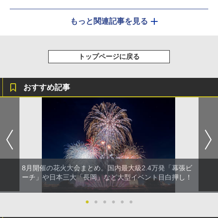
もっと関連記事を見る
トップページに戻る
おすすめ記事
8月開催の花火大会まとめ。国内最大級2.4万発「幕張ビ
ーチ」や日本三大「長岡」など大型イベント目白押し！
●
●
●
●
●
●