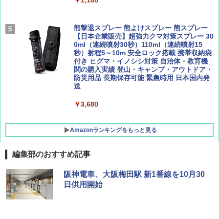
￥1,180
ュ(BC仕様) PATC-150B(EB)
集】ボーイング110周年を祝して！
ァキア 2026～2027 地球の歩き方A ヨーロッ
パ
￥9,990
￥1,760
熊撃退スプレー 熊よけスプレー 熊スプレー
￥2,277
【日本企業販売】超強力クマ対策スプレー 30
0ml（連続噴射30秒）110ml（連続噴射15
[キャンパーズコレクション 山善] 傘みたいに
秒）射程5～10m 安全ロック搭載 携帯収納袋
広げるだけ パッとサッとテント キューブワ
付き ヒグマ・イノシシ対策 自治体・教育機
イド ブラックコーティング フルクローズ メ
関の購入実績 登山・キャンプ・アウトドア・
ッシュ 4人用 簡単設置 ポップアップテント P
防災用品 長期保存可能 緊急時用 日本国内発
ATCW-150B エクルベージュ
送
￥-
￥3,680
Amazonランキングをもっと見る
編集部のおすすめ記事
阪神電車、大阪梅田駅 新1番線を10月30
日供用開始