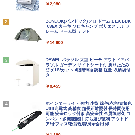
&ハイキング カーキ PATC-150(KH)
￥2,980
￥6,830
ディズニーファン ２０２６年 ９月号 [雑
地球の歩き方 スター・ウォーズ
BUNDOK(バンドック)ソロ ドーム 1 EX BDK
誌] (ＤＩＳＮＥＹ ＦＡＮ)
-08EX カーキ ソロキャンプ ポリエステル フ
PYKES PEAK (パイクスピーク) 着替えテン
レーム ドーム型 テント
￥2,695
ト プライバシー テント 【中が透けない】 1
￥713
人用 折りたたみ 防災グッズ 災害用トイレ ビ
￥14,800
ーチ ピクニック ポップアップテント 携帯 簡
易 トイレテント (ブラック)
山と溪谷 2026年8月号「南アルプス大全」
僕が見た未来【完全版】
DEWEL パラソル 大型 ビーチ アウトドアパ
￥4,980
ラソル ガーデン サイトシート付 折りたたみ
￥1,540
￥0
防水 UVカット 4段階高さ調整 軽量 収納袋付
き
ENDLESS BASE 《めざましテレビで紹介》
テント ワンタッチ RENEW 幅200 2-3人用 43
￥6,459
500002(88859)
Coyote No.89 特集 星野道夫 夢見る旅
A09 地球の歩き方 イタリア 2026～2027 地
球の歩き方A ヨーロッパ
￥5,999
ポインターライト 強力 小型 緑色/赤色/青紫色
￥1,540
USB充電式 高精度 超長距離照射 長時間使用
￥2,479
可能 安全ロック付き 高安全性 金属製耐久 コ
[キャンパーズコレクション 山善] 傘みたいに
ンパクト多機能設計 持ち運び便利 アウトド
広げるだけ パッとサッとテント ブラックコ
ア/オフィス/教育現場/展示会用 緑
ーティング フルクローズ メッシュ 3-4人用
簡単設置 ポップアップテント エクルベージ
AIRLINE（エアライン）2026年9月号【特
A26 地球の歩き方 チェコ ポーランド スロヴ