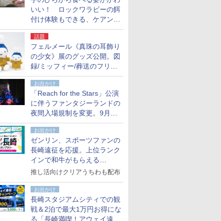
いい！ ロックワラビーの餌
付け体験もできる、ケアンズ
でアサートン高原の日本語ガ
話題
イド付きツアーに参加してみ
フェルメール《真珠の耳飾り
た
の少女》展のグッズ公開。図
録/ミッフィー/葬送のフリー
レンほか、注目ブランドコラ
お出かけ
ボが実現
「Reach for the Stars」公演
に伴うファンタジーランドの
夜間入場規制を変更。9月か
ら18時50分～20時ごろに
お出かけ
ゼンリン、スポーツファンの
長崎遠征を応援。上位ランク
インで和牛がもらえる
「GO！GO！長崎スタンプラ
推し活向けクリアうちわも配布
リー」
お出かけ
長崎スタジアムシティでの観
戦＆2泊で最大1万円お得にな
る「長崎満喫！アウェイ遠征