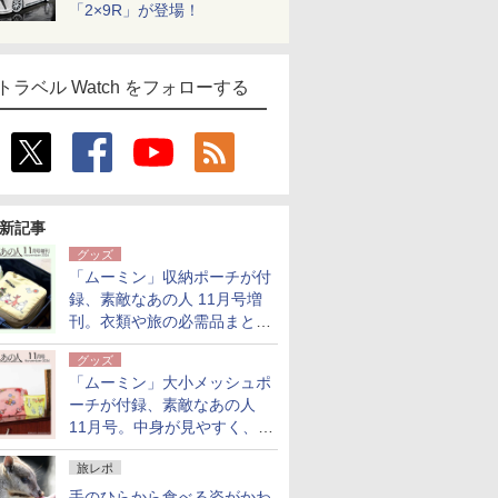
「2×9R」が登場！
トラベル Watch をフォローする
新記事
グッズ
「ムーミン」収納ポーチが付
録、素敵なあの人 11月号増
刊。衣類や旅の必需品まとま
る大小2個セット
グッズ
「ムーミン」大小メッシュポ
ーチが付録、素敵なあの人
11月号。中身が見やすく、温
泉スパにも使える
旅レポ
手のひらから食べる姿がかわ