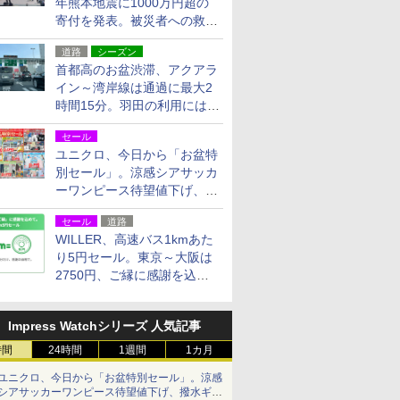
年熊本地震に1000万円超の
寄付を発表。被災者への救援
活動・復旧支援
道路
シーズン
首都高のお盆渋滞、アクアラ
イン～湾岸線は通過に最大2
時間15分。羽田の利用には
「空港西出口」の利用検討を
セール
ユニクロ、今日から「お盆特
別セール」。涼感シアサッカ
ーワンピース待望値下げ、撥
水ギアショーツは1990円に
セール
道路
WILLER、高速バス1kmあた
り5円セール。東京～大阪は
2750円、ご縁に感謝を込め
た20周年記念キャンペーン
Impress Watchシリーズ 人気記事
時間
24時間
1週間
1カ月
ユニクロ、今日から「お盆特別セール」。涼感
シアサッカーワンピース待望値下げ、撥水ギア