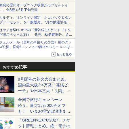
ショーツは1990円に
東映の歴代オープニング映像がカプセルトイ
に。全5種で8月下旬発売
カルディ、オンライン限定「ネコバッグ＆タン
ブラーセット」を一般販売。7月の抽選販売の
当選無効分
はやぶさ50％オフの「新幹線eチケット（トク
だ値スペシャル28）」発売。秋冬乗車分、えき
ねっと限定
フェルメール《真珠の耳飾りの少女》展のグッ
ズ公開。図録/ミッフィー/葬送のフリーレンほ
か、注目ブランドコラボが実現
もっと見る
おすすめ記事
8月開催の花火大会まとめ。
国内最大級2.4万発「幕張ビ
ーチ」や日本三大「長岡」な
ど大型イベント目白押し！
全国で旅行キャンペーン
続々、最大1万5000円オフ
も！ いまお得な自治体まと
め
「GREEN×EXPO2027」チケ
ット情報まとめ。紙・電子の