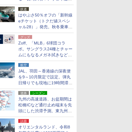
応援キャンペーン」
鉄道
はやぶさ50％オフの「新幹線
eチケット（トクだ値スペシ
ャル28）」発売。秋冬乗車
分、えきねっと限定
グッズ
Zoff、「MLB」6球団コラ
ボ。サングラス24種とチャー
ムにもなるメガネ拭きなど雑
貨24種
航空
JAL、羽田～香港線の深夜便
を9～10月限定で設定。弾丸
日帰りでも現地に19時間滞在
できる
道路
シーズン
九州の高速道路、お盆期間は
松橋ICなど通行止め端末を先
頭にした渋滞予測。東九州道
への迂回は料金調整を実施
話題
オリエンタルランド、令和8