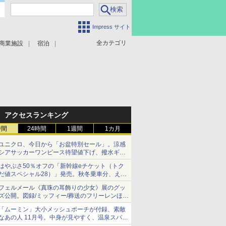
Impress サイト
全カテゴリ
商業施設
宿泊
アクセスランキング
時間
24時間
1週間
1カ月
ユニクロ、今日から「お盆特別セール」。涼感
シアサッカーワンピース待望値下げ、撥水ギア
ショーツは1990円に
はやぶさ50％オフの「新幹線eチケット（トク
だ値スペシャル28）」発売。秋冬乗車分、えき
ねっと限定
フェルメール《真珠の耳飾りの少女》展のグッ
ズ公開。図録/ミッフィー/葬送のフリーレンほ
か、注目ブランドコラボが実現
「ムーミン」大小メッシュポーチが付録、素敵
なあの人 11月号。中身が見やすく、温泉スパに
も使える