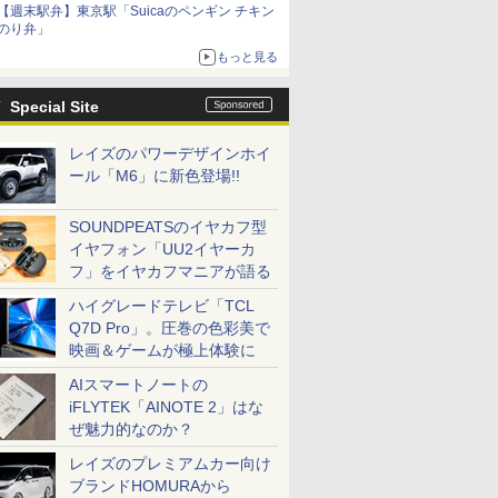
【週末駅弁】東京駅「Suicaのペンギン チキン
のり弁」
もっと見る
Special Site
レイズのパワーデザインホイ
ール「M6」に新色登場!!
SOUNDPEATSのイヤカフ型
イヤフォン「UU2イヤーカ
フ」をイヤカフマニアが語る
ハイグレードテレビ「TCL
Q7D Pro」。圧巻の色彩美で
映画＆ゲームが極上体験に
AIスマートノートの
iFLYTEK「AINOTE 2」はな
ぜ魅力的なのか？
レイズのプレミアムカー向け
ブランドHOMURAから