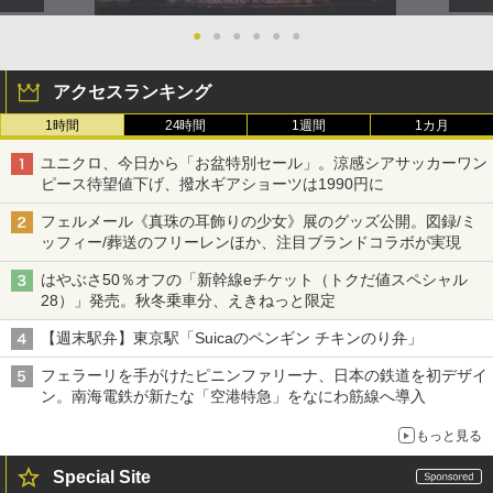
●
●
●
●
●
●
アクセスランキング
1時間
24時間
1週間
1カ月
ユニクロ、今日から「お盆特別セール」。涼感シアサッカーワン
ピース待望値下げ、撥水ギアショーツは1990円に
フェルメール《真珠の耳飾りの少女》展のグッズ公開。図録/ミ
ッフィー/葬送のフリーレンほか、注目ブランドコラボが実現
はやぶさ50％オフの「新幹線eチケット（トクだ値スペシャル
28）」発売。秋冬乗車分、えきねっと限定
【週末駅弁】東京駅「Suicaのペンギン チキンのり弁」
フェラーリを手がけたピニンファリーナ、日本の鉄道を初デザイ
ン。南海電鉄が新たな「空港特急」をなにわ筋線へ導入
もっと見る
Special Site