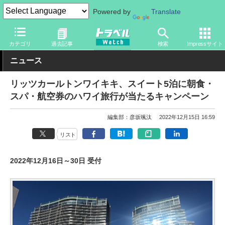
Powered by
Translate
トラベル Watch
地域
海外旅行
ハワイ
カテゴリ
過去記事
検索
Impressサイト
ニュース
リッツカールトンワイキキ、スイート5泊に朝食・
スパ・航空券のハワイ旅行が当たるキャンペーン
編集部：彦坂颯汰
2022年12月15日 16:59
リスト
2022年12月16日～30日 受付