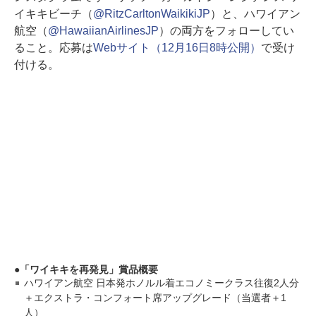
イキキビーチ（
@RitzCarltonWaikikiJP
）と、ハワイアン
航空（
@HawaiianAirlinesJP
）の両方をフォローしてい
ること。応募は
Webサイト（12月16日8時公開）
で受け
付ける。
「ワイキキを再発見」賞品概要
ハワイアン航空 日本発ホノルル着エコノミークラス往復2人分
＋エクストラ・コンフォート席アップグレード（当選者＋1
人）