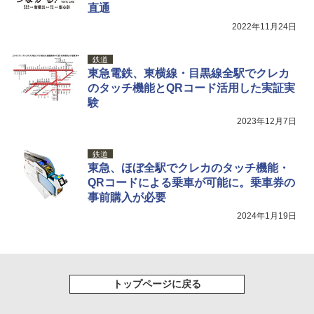
ATCW-150B エクルベージュ
￥3,080
直通
2022年11月24日
￥-
鉄道
東急電鉄、東横線・目黒線全駅でクレカ
のタッチ機能とQRコード活用した実証実
験
2023年12月7日
鉄道
東急、ほぼ全駅でクレカのタッチ機能・
QRコードによる乗車が可能に。乗車券の
事前購入が必要
2024年1月19日
トップページに戻る