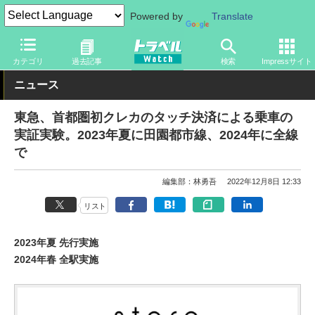
Powered by
Translate
トラベル Watch
旅の情報
カード・電子マネー
クレジットカー
カテゴリ
過去記事
検索
Impressサイト
ニュース
東急、首都圏初クレカのタッチ決済による乗車の
実証実験。2023年夏に田園都市線、2024年に全線
で
編集部：林勇吾
2022年12月8日 12:33
リスト
2023年夏 先行実施
2024年春 全駅実施