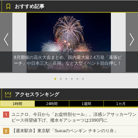
おすすめ記事
8月開催の花火大会まとめ。国内最大級2.4万発「幕張ビ
ーチ」や日本三大「長岡」など大型イベント目白押し！
●
●
●
●
●
●
アクセスランキング
1時間
24時間
1週間
1カ月
ユニクロ、今日から「お盆特別セール」。涼感シアサッカーワン
ピース待望値下げ、撥水ギアショーツは1990円に
【週末駅弁】東京駅「Suicaのペンギン チキンのり弁」