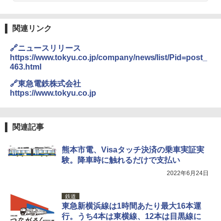
僕が見た未来【完全版】
熊撃退スプレー 熊よけスプレー 熊スプレー
￥4,980
【日本企業販売】超強力クマ対策スプレー 30
関連リンク
￥0
0ml（連続噴射30秒）110ml（連続噴射15
秒）射程5～10m 安全ロック搭載 携帯収納袋
ENDLESS BASE 《めざましテレビで紹介》
付き ヒグマ・イノシシ対策 自治体・教育機
🔗ニュースリリース
テント ワンタッチ RENEW 幅200 2-3人用 43
関の購入実績 登山・キャンプ・アウトドア・
https://www.tokyu.co.jp/company/news/list/Pid=post_
500002(88859)
防災用品 長期保存可能 緊急時用 日本国内発
463.html
送
A26 地球の歩き方 チェコ ポーランド スロヴ
ァキア 2026～2027 地球の歩き方A ヨーロッ
￥5,999
🔗東急電鉄株式会社
パ
￥3,680
https://www.tokyu.co.jp
￥2,277
[キャンパーズコレクション 山善] 傘みたいに
広げるだけ パッとサッとテント ブラックコ
DEWEL パラソル 大型 ビーチ アウトドアパ
ーティング フルクローズ メッシュ 3-4人用
ラソル ガーデン サイトシート付 折りたたみ
関連記事
簡単設置 ポップアップテント エクルベージ
防水 UVカット 4段階高さ調整 軽量 収納袋付
A09 地球の歩き方 イタリア 2026～2027 地
ュ(BC仕様) PATC-150B(EB)
き
球の歩き方A ヨーロッパ
熊本市電、Visaタッチ決済の乗車実証実
験。降車時に触れるだけで支払い
￥9,990
￥6,459
￥2,479
2022年6月24日
[キャンパーズコレクション 山善] 傘みたいに
着替えテント トイレテント 透けない【換気
鉄道
広げるだけ パッとサッとテント キューブワ
通気窓付き】収納袋付き UVカット 防水 防災
東急新横浜線は1時間あたり最大16本運
イド ブラックコーティング フルクローズ メ
コンパクト iimono117 (ブルー)
ッシュ 4人用 簡単設置 ポップアップテント P
行。うち4本は東横線、12本は目黒線に