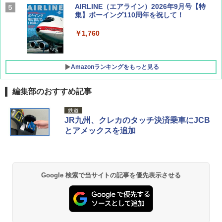
AIRLINE（エアライン）2026年9月号【特
集】ボーイング110周年を祝して！
￥1,760
Amazonランキングをもっと見る
編集部のおすすめ記事
D40 地球の歩き方 チェンマイ タイ北部の魅
[キャンパーズコレクション 山善] ポップアッ
GRANDOOR ステンレス保冷剤 2個セット 2
鉄道
力的な町 2026～2027 地球の歩き方D アジア
プテント 傘みたいに広げて畳める パッとサ
026リニューアル 急速冷凍 空間倍増 衛生的
JR九州、クレカのタッチ決済乗車にJCB
ッとサンシェード キューブ フルクローズ メ
コンパクト 保冷力長持ち
とアメックスを追加
ッシュ 簡単設置 ワンタッチテント キャンプ
￥2,079
&ハイキング カーキ PATC-150(KH)
￥2,980
￥6,831
地球の歩き方 スター・ウォーズ
BUNDOK(バンドック)ソロ ドーム 1 EX BDK
Google 検索で当サイトの記事を優先表示させる
-08EX カーキ ソロキャンプ ポリエステル フ
PYKES PEAK (パイクスピーク) 着替えテン
レーム ドーム型 テント
￥2,695
ト プライバシー テント 【中が透けない】 1
人用 折りたたみ 防災グッズ 災害用トイレ ビ
￥14,800
ーチ ピクニック ポップアップテント 携帯 簡
易 トイレテント (ブラック)