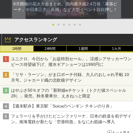
8月開催の花火大会まとめ。国内最大級2.4万発「幕張ビ
ーチ」や日本三大「長岡」など大型イベント目白押し！
●
●
●
●
●
●
アクセスランキング
1時間
24時間
1週間
1カ月
ユニクロ、今日から「お盆特別セール」。涼感シアサッカーワン
ピース待望値下げ、撥水ギアショーツは1990円に
「リサ・ラーソン」がま口ポーチ付録、大人のおしゃれ手帖 10
月号。ジャカード織の北欧猫デザイン
はやぶさ50％オフの「新幹線eチケット（トクだ値スペシャル
28）」発売。秋冬乗車分、えきねっと限定
【週末駅弁】東京駅「Suicaのペンギン チキンのり弁」
フェラーリを手がけたピニンファリーナ、日本の鉄道を初デザイ
ン。南海電鉄が新たな「空港特急」をなにわ筋線へ導入
もっと見る