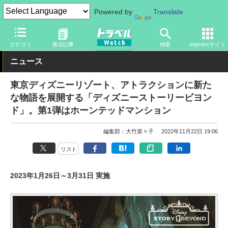
Powered by
Translate
トラベル Watch
旅の情報
観光地
ディズニーリゾート
カテゴリ
過去記事
検索
Impressサイト
ニュース
東京ディズニーリゾート、アトラクションに新た
な物語を展開する「ディズニーストーリービヨン
ド」。第1弾はホーンテッドマンション
編集部：大竹菜々子
2022年11月22日 19:06
リスト
2023年1月26日～3月31日 実施