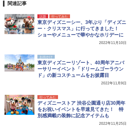
[キャンパーズコレクション 山善] 傘みたいに
関連記事
広げるだけ パッとサッとテント ブラックコ
ーティング フルクローズ メッシュ 3-4人用
BUNDOK(バンドック)ソロ ドーム 1 EX BDK
話題
行ってみた
簡単設置 ポップアップテント エクルベージ
-08EX カーキ ソロキャンプ ポリエステル フ
A26 地球の歩き方 チェコ ポーランド スロヴ
東京ディズニーシー、3年ぶり「ディズニ
ュ(BC仕様) PATC-150B(EB)
レーム ドーム型 テント
ァキア 2026～2027 地球の歩き方A ヨーロッ
パ
ー・クリスマス」に行ってきました！
￥9,990
￥14,800
ショーやメニューで華やかなホリデーに
￥2,277
2022年11月10日
[キャンパーズコレクション 山善] 傘みたいに
着替えテント トイレテント 透けない【換気
広げるだけ パッとサッとテント キューブワ
通気窓付き】収納袋付き UVカット 防水 防災
お出かけ
イド ブラックコーティング フルクローズ メ
コンパクト iimono117 (ブルー)
東京ディズニーリゾート、40周年アニバ
ッシュ 4人用 簡単設置 ポップアップテント P
ーサリーイベント「ドリームゴーラウン
ATCW-150B エクルベージュ
￥3,080
ド」の新コスチュームをお披露目
￥-
2022年11月9日
行ってみた
ディズニーストア 渋谷公園通り店30周年
をお祝いイベントを早速見てきた！ 特
別感満載の装飾に記念アイテムも
2022年11月25日