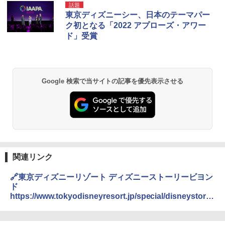
僕が見た未来【完全版】
[キャンパーズコレクション 山善] ポップアッ
DEWEL パラソル 大型 ビーチ アウトドアパ
話題
プテント 傘みたいに広げて畳める パッとサ
ラソル ガーデン サイトシート付 折りたたみ
東京ディズニーシー、日本のテーマパー
ッとサンシェード キューブ フルクローズ メ
防水 UVカット 4段階高さ調整 軽量 収納袋付
￥0
ク初となる「2022 アプローズ・アワー
ッシュ 簡単設置 ワンタッチテント キャンプ
き
ド」受賞
&ハイキング カーキ PATC-150(KH)
￥6,459
￥6,831
D40 地球の歩き方 チェンマイ タイ北部の魅
力的な町 2026～2027 地球の歩き方D アジア
GRANDOOR ステンレス保冷剤 2個セット 2
Google 検索で当サイトの記事を優先表示させる
PYKES PEAK (パイクスピーク) 着替えテン
026リニューアル 急速冷凍 空間倍増 衛生的
ト プライバシー テント 【中が透けない】 1
コンパクト 保冷力長持ち
￥2,079
人用 折りたたみ 防災グッズ 災害用トイレ ビ
ーチ ピクニック ポップアップテント 携帯 簡
￥2,980
易 トイレテント (グレー)
A09 地球の歩き方 イタリア 2026～2027 地
￥4,980
球の歩き方A ヨーロッパ
熊撃退スプレー 熊よけスプレー 熊スプレー
【日本企業販売】超強力クマ対策スプレー 30
￥2,479
0ml（連続噴射30秒）110ml（連続噴射15
関連リンク
ENDLESS BASE 《めざましテレビで紹介》
秒）射程5～10m 安全ロック搭載 携帯収納袋
テント ワンタッチ RENEW 幅200 2-3人用 43
付き ヒグマ・イノシシ対策 自治体・教育機
🔗東京ディズニーリゾート ディズニーストーリービヨン
500002(88859)
関の購入実績 登山・キャンプ・アウトドア・
ド
防災用品 長期保存可能 緊急時用 日本国内発
地球の歩き方 スター・ウォーズ
https://www.tokyodisneyresort.jp/special/disneystory
送
￥5,999
beyond2022/
￥2,695
￥3,680