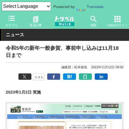
Powered by
Translate
トラベル Watch
地域
国内旅行
東京
カテゴリ
過去記事
検索
Impressサイト
ニュース
令和5年の新年一般参賀、事前申し込みは11月18
日まで
編集部：松本俊哉
2022年11月12日 08:00
リスト
2023年1月2日 実施