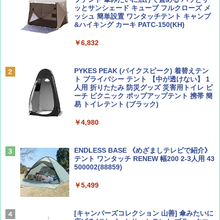
ッとサンシェード キューブ フルクローズ メ
ッシュ 簡単設置 ワンタッチテント キャンプ
￥713
￥2,079
&ハイキング カーキ PATC-150(KH)
￥6,832
Coyote No.89 特集 星野道夫 夢見る旅
A09 地球の歩き方 イタリア 2026～2027 地
球の歩き方A ヨーロッパ
PYKES PEAK (パイクスピーク) 着替えテン
￥1,540
ト プライバシー テント 【中が透けない】 1
￥2,479
人用 折りたたみ 防災グッズ 災害用トイレ ビ
ーチ ピクニック ポップアップテント 携帯 簡
易 トイレテント (ブラック)
山と溪谷 2026年8月号「南アルプス大全」
A26 地球の歩き方 チェコ ポーランド スロヴ
￥4,980
ァキア 2026～2027 地球の歩き方A ヨーロッ
パ
￥1,540
￥2,277
ENDLESS BASE 《めざましテレビで紹介》
テント ワンタッチ RENEW 幅200 2-3人用 43
500002(88859)
AIRLINE（エアライン）2026年9月号【特
地球の歩き方 スター・ウォーズ
集】ボーイング110周年を祝して！
￥5,499
￥2,695
￥1,760
[キャンパーズコレクション 山善] 傘みたいに