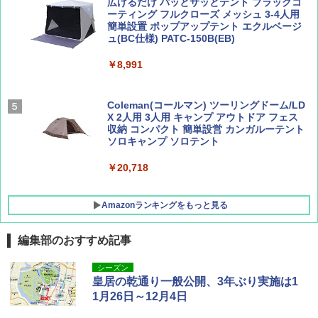
広げるだけ パッとサッとテント ブラックコ
ーティング フルクローズ メッシュ 3-4人用
簡単設置 ポップアップテント エクルベージ
BE-PAL(ビ-パル) 2026年 9 月号【特別付録:
新しい日本地理 地図・統計・移動から読み
ュ(BC仕様) PATC-150B(EB)
SOTO ミニマル"旅"財布 ランダム2種】
解く (講談社現代新書)
￥8,991
￥1,500
￥1,540
Coleman(コールマン) ツーリングドーム/LD
X 2人用 3人用 キャンプ アウトドア フェス
収納 コンパクト 簡単設営 カンガルーテント
ソロキャンプ ソロテント
￥20,718
Amazonランキングをもっと見る
編集部のおすすめ記事
BUNDOK(バンドック)ソロ ドーム 1 EX BDK
シーズン
-08EX カーキ ソロキャンプ ポリエステル フ
皇居の乾通り一般公開、3年ぶり実施は1
レーム テント
1月26日～12月4日
￥14,800