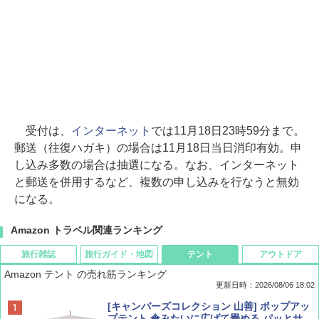
受付は、
インターネット
では11月18日23時59分まで。
郵送（往復ハガキ）の場合は11月18日当日消印有効。申
し込み多数の場合は抽選になる。なお、インターネット
と郵送を併用するなど、複数の申し込みを行なうと無効
になる。
Amazon トラベル関連ランキング
旅行雑誌
旅行ガイド・地図
テント
アウトドア
Amazon テント の売れ筋ランキング
更新日時：2026/08/06 18:02
ディズニーファン ２０２６年 ９月号 [雑
D40 地球の歩き方 チェンマイ タイ北部の魅
[キャンパーズコレクション 山善] ポップアッ
誌] (ＤＩＳＮＥＹ ＦＡＮ)
力的な町 2026～2027 地球の歩き方D アジア
プテント 傘みたいに広げて畳める パッとサ