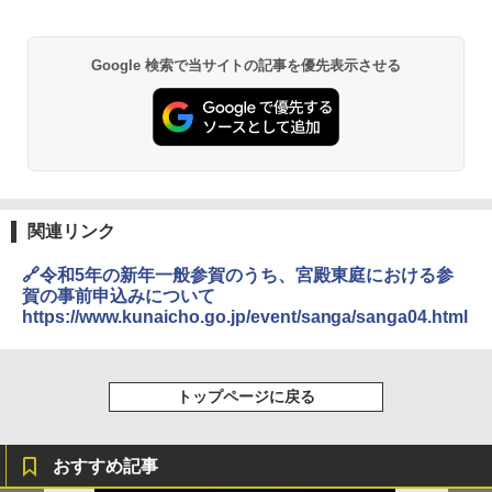
GRANDOOR ステンレス保冷剤 2個セット 2
Google 検索で当サイトの記事を優先表示させる
026リニューアル 急速冷凍 空間倍増 衛生的
コンパクト 保冷力長持ち
￥2,980
熊撃退スプレー 熊よけスプレー 熊スプレー
【日本企業販売】超強力クマ対策スプレー 30
関連リンク
0ml（連続噴射30秒）110ml（連続噴射15
秒）射程5～10m 安全ロック搭載 携帯収納袋
付き ヒグマ・イノシシ対策 自治体・教育機
🔗令和5年の新年一般参賀のうち、宮殿東庭における参
関の購入実績 登山・キャンプ・アウトドア・
賀の事前申込みについて
防災用品 長期保存可能 緊急時用 日本国内発
https://www.kunaicho.go.jp/event/sanga/sanga04.html
送
￥3,680
トップページに戻る
DEWEL パラソル 大型 ビーチ アウトドアパ
ラソル ガーデン サイトシート付 折りたたみ
おすすめ記事
防水 UVカット 4段階高さ調整 軽量 収納袋付
き