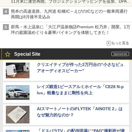
11月末に運営再開。プロジェクションマッピングを追加、DPA
は1500円
熊本の高速道路、九州道 松橋IC～えびのICなどの一般車両通行
再開は8月後半見込み
群馬・水上温泉に「大江戸温泉物語Premium 松乃井」開業。1万
坪の庭園湯めぐり＆豪華バイキングを体験してきた！
もっと見る
Special Site
クリエイティブが作った2万円台の“小さなピュ
アオーディオスピーカー”
レイズ鍛造1ピースアルミホイール「CE28 N-p
lus」軽量なままに剛性を向上
AIスマートノートのiFLYTEK「AINOTE 2」は
なぜ魅力的なのか？
「ドスパラTV」の配信現場に“PAD”撮影班が潜