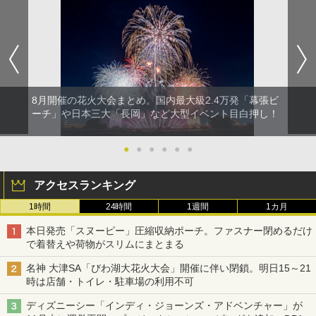
￥6,459
ポインターライト 強力 小型 緑色/赤色/青紫色
USB充電式 高精度 超長距離照射 長時間使用
可能 安全ロック付き 高安全性 金属製耐久 コ
ンパクト多機能設計 持ち運び便利 アウトド
8月開催の花火大会まとめ。国内最大級2.4万発「幕張ビ
ア/オフィス/教育現場/展示会用 緑
ーチ」や日本三大「長岡」など大型イベント目白押し！
￥1,180
●
●
●
●
●
●
アクセスランキング
1時間
24時間
1週間
1カ月
本日発売「スヌーピー」圧縮収納ポーチ。ファスナー閉めるだけ
で着替えや荷物がスリムにまとまる
名神 大津SA「びわ湖大花火大会」開催に伴い閉鎖。明日15～21
時は店舗・トイレ・駐車場の利用不可
ディズニーシー「インディ・ジョーンズ・アドベンチャー」が