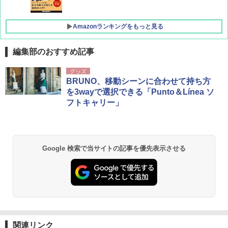
Amazonランキングをもっと見る
編集部のおすすめ記事
[キャンパーズコレクション 山善] ポップアッ
熊撃退スプレー 熊よけスプレー 熊スプレー
グッズ
プテント 傘みたいに広げて畳める パッとサ
【日本企業販売】超強力クマ対策スプレー 30
BRUNO、移動シーンに合わせて持ち方
ッとサンシェード キューブ フルクローズ メ
0ml（連続噴射30秒）110ml（連続噴射15
を3wayで選択できる「Punto＆Línea ソ
ッシュ 簡単設置 ワンタッチテント キャンプ
秒）射程5～10m 安全ロック搭載 携帯収納袋
フトキャリー」
&ハイキング カーキ PATC-150(KH)
付き ヒグマ・イノシシ対策 自治体・教育機
関の購入実績 登山・キャンプ・アウトドア・
防災用品 長期保存可能 緊急時用 日本国内発
￥6,830
送
￥3,680
Google 検索で当サイトの記事を優先表示させる
PYKES PEAK (パイクスピーク) 着替えテン
ト プライバシー テント 【中が透けない】 1
人用 折りたたみ 防災グッズ 災害用トイレ ビ
ーチ ピクニック ポップアップテント 携帯 簡
GRANDOOR ステンレス保冷剤 2個セット 2
易 トイレテント (グレー)
026リニューアル 急速冷凍 空間倍増 衛生的
コンパクト 保冷力長持ち
￥4,980
￥2,980
関連リンク