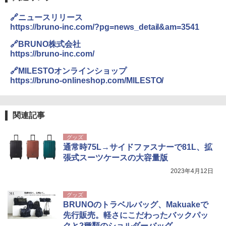
ENDLESS BASE 《めざましテレビで紹介》
テント ワンタッチ RENEW 幅200 2-3人用 43
BUNDOK(バンドック)ソロ ドーム 1 EX BDK
🔗ニュースリリース
500002(88859)
-08EX カーキ ソロキャンプ ポリエステル フ
https://bruno-inc.com/?pg=news_detail&am=3541
レーム ドーム型 テント
￥5,999
🔗BRUNO株式会社
￥-
https://bruno-inc.com/
[キャンパーズコレクション 山善] 傘みたいに
🔗MILESTOオンラインショップ
広げるだけ パッとサッとテント ブラックコ
DEWEL パラソル 大型 ビーチ アウトドアパ
https://bruno-onlineshop.com/MILESTO/
ーティング フルクローズ メッシュ 3-4人用
ラソル ガーデン サイトシート付 折りたたみ
簡単設置 ポップアップテント エクルベージ
防水 UVカット 4段階高さ調整 軽量 収納袋付
ュ(BC仕様) PATC-150B(EB)
き
関連記事
￥9,990
￥6,459
グッズ
通常時75L→サイドファスナーで81L、拡
[キャンパーズコレクション 山善] 傘みたいに
ポインターライト 強力 小型 緑色/赤色/青紫色
張式スーツケースの大容量版
広げるだけ パッとサッとテント キューブワ
USB充電式 高精度 超長距離照射 長時間使用
イド ブラックコーティング フルクローズ メ
可能 安全ロック付き 高安全性 金属製耐久 コ
2023年4月12日
ッシュ 4人用 簡単設置 ポップアップテント P
ンパクト多機能設計 持ち運び便利 アウトド
ATCW-150B エクルベージュ
ア/オフィス/教育現場/展示会用 緑
グッズ
￥-
￥1,180
BRUNOのトラベルバッグ、Makuakeで
先行販売。軽さにこだわったバックパッ
クと2種類のショルダーバッグ