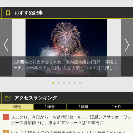
おすすめ記事
8月開催の花火大会まとめ。国内最大級2.4万発「幕張ビ
ーチ」や日本三大「長岡」など大型イベント目白押し！
●
●
●
●
●
●
アクセスランキング
1時間
24時間
1週間
1カ月
ユニクロ、今日から「お盆特別セール」。涼感シアサッカーワン
ピース待望値下げ、撥水ギアショーツは1990円に
はやぶさ50％オフの「新幹線eチケット（トクだ値スペシャル