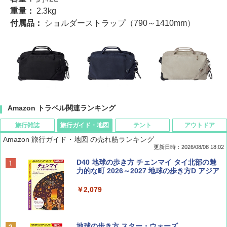
重量：
2.3kg
付属品：
ショルダーストラップ（790～1410mm）
Amazon トラベル関連ランキング
旅行雑誌
旅行ガイド・地図
テント
アウトドア
Amazon 旅行ガイド・地図 の売れ筋ランキング
更新日時：2026/08/08 18:02
BE-PAL(ビ-パル) 2026年 9 月号【特別付録:
D40 地球の歩き方 チェンマイ タイ北部の魅
SOTO ミニマル"旅"財布 ランダム2種】
力的な町 2026～2027 地球の歩き方D アジア
￥1,500
￥2,079
ディズニーファン ２０２６年 ９月号 [雑
地球の歩き方 スター・ウォーズ