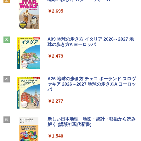
誌] (ＤＩＳＮＥＹ ＦＡＮ)
￥2,695
￥713
山と溪谷 2026年8月号「南アルプス大全」
A09 地球の歩き方 イタリア 2026～2027 地
球の歩き方A ヨーロッパ
￥1,540
￥2,479
Coyote No.89 特集 星野道夫 夢見る旅
A26 地球の歩き方 チェコ ポーランド スロヴ
ァキア 2026～2027 地球の歩き方A ヨーロッ
パ
￥1,540
￥2,277
AIRLINE（エアライン）2026年9月号【特
新しい日本地理 地図・統計・移動から読み
集】ボーイング110周年を祝して！
解く (講談社現代新書)
￥1,760
￥1,540