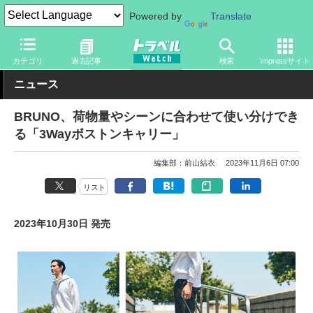
Powered by
Translate
トラベル Watch
旅のアイテム
旅行グッズ
バッグ
カテゴリ
過去記事
検索
Impressサイト
ニュース
BRUNO、荷物量やシーンに合わせて使い分けでき
る「3Wayボストンキャリー」
編集部：前山結衣
2023年11月6日 07:00
リスト
2023年10月30日 発売