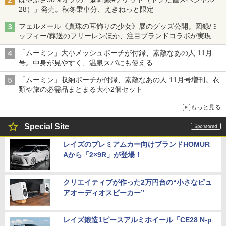
28）」発売。秋冬乗車分、えきねっと限定
フェルメール《真珠の耳飾りの少女》展のグッズ公開。図録/ミ
ッフィー/葬送のフリーレンほか、注目ブランドコラボが実現
「ムーミン」大小メッシュポーチが付録、素敵なあの人 11月
号。中身が見やすく、温泉スパにも使える
「ムーミン」収納ポーチが付録、素敵なあの人 11月号増刊。衣
類や旅の必需品まとまる大小2個セット
もっと見る
Special Site
レイズのプレミアムカー向けブランドHOMUR
Aから「2×9R」が登場！
クリエイティブが作った2万円台の“小さなピュ
アオーディオスピーカー”
レイズ鍛造1ピースアルミホイール「CE28 N-p