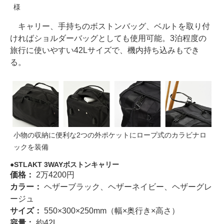
様
キャリー、手持ちのボストンバッグ、ベルトを取り付
ければショルダーバッグとしても使用可能。3泊程度の
旅行に使いやすい42Lサイズで、機内持ち込みもでき
る。
小物の収納に便利な2つの外ポケットにロープ式のカラビナロ
ックを装備
STLAKT 3WAYボストンキャリー
価格：
2万4200円
カラー：
ヘザーブラック、ヘザーネイビー、ヘザーグレ
ージュ
サイズ：
550×300×250mm（幅×奥行き×高さ）
容量：
約42L