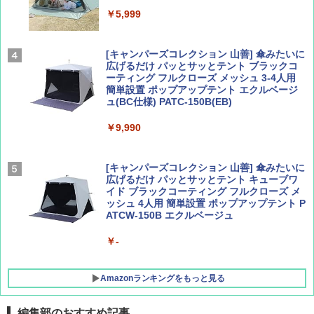
Coyote No.89 特集 星野道夫 夢見る旅
A26 地球の歩き方 チェコ ポーランド スロヴ
ァキア 2026～2027 地球の歩き方A ヨーロッ
￥5,999
パ
￥1,540
￥2,277
[キャンパーズコレクション 山善] 傘みたいに
広げるだけ パッとサッとテント ブラックコ
ーティング フルクローズ メッシュ 3-4人用
簡単設置 ポップアップテント エクルベージ
AIRLINE（エアライン）2026年9月号【特
新しい日本地理 地図・統計・移動から読み
ュ(BC仕様) PATC-150B(EB)
集】ボーイング110周年を祝して！
解く (講談社現代新書)
￥9,990
￥1,760
￥1,540
[キャンパーズコレクション 山善] 傘みたいに
広げるだけ パッとサッとテント キューブワ
イド ブラックコーティング フルクローズ メ
ッシュ 4人用 簡単設置 ポップアップテント P
ATCW-150B エクルベージュ
￥-
Amazonランキングをもっと見る
編集部のおすすめ記事