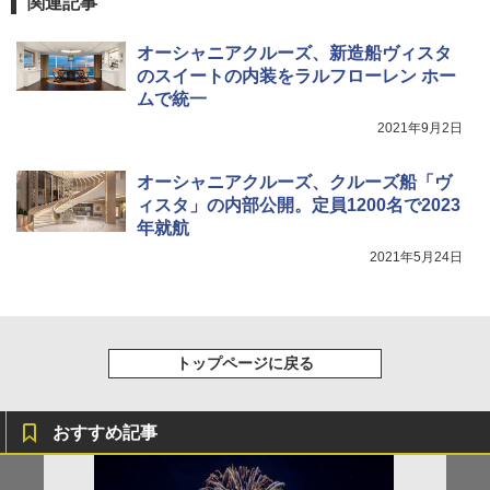
ップ 9FORTY AFrame 15226380 NER37C00
関連記事
94 ストーン ニューエラキャップ 9FORTYA
サーフライダーファウンデーション Surfride
オーシャニアクルーズ、新造船ヴィスタ
r Foundation コラボ Aフレーム メンズ レデ
ィース 帽子 スナップバック a-frame 9フォー
のスイートの内装をラルフローレン ホー
ティー男女兼用ユニセックス 夏用 日除けUV
ムで統一
ケア FREE
2021年9月2日
￥4,400
オーシャニアクルーズ、クルーズ船「ヴ
ィスタ」の内部公開。定員1200名で2023
熊撃退スプレー 熊よけスプレー 熊スプレー
年就航
【日本企業販売】超強力クマ対策スプレー 30
0ml（連続噴射30秒）110ml（連続噴射15
2021年5月24日
秒）射程5～10m 安全ロック搭載 携帯収納袋
付き ヒグマ・イノシシ対策 自治体・教育機
関の購入実績 登山・キャンプ・アウトドア・
防災用品 長期保存可能 緊急時用 日本国内発
送
トップページに戻る
￥3,680
おすすめ記事