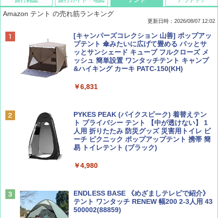
Amazon テント の売れ筋ランキング
更新日時：2026/08/07 12:02
ディズニーファン ２０２６年 ９月号 [雑
D40 地球の歩き方 チェンマイ タイ北部の魅
[キャンパーズコレクション 山善] ポップアッ
誌] (ＤＩＳＮＥＹ ＦＡＮ)
力的な町 2026～2027 地球の歩き方D アジア
プテント 傘みたいに広げて畳める パッとサ
ッとサンシェード キューブ フルクローズ メ
ッシュ 簡単設置 ワンタッチテント キャンプ
￥713
￥2,079
&ハイキング カーキ PATC-150(KH)
￥6,831
BE-PAL(ビ-パル) 2026年 9 月号【特別付録:
A09 地球の歩き方 イタリア 2026～2027 地
SOTO ミニマル"旅"財布 ランダム2種】
球の歩き方A ヨーロッパ
PYKES PEAK (パイクスピーク) 着替えテン
ト プライバシー テント 【中が透けない】 1
￥1,500
￥2,479
人用 折りたたみ 防災グッズ 災害用トイレ ビ
ーチ ピクニック ポップアップテント 携帯 簡
易 トイレテント (ブラック)
山と溪谷 2026年8月号「南アルプス大全」
地球の歩き方 スター・ウォーズ
￥4,980
￥1,540
￥2,695
ENDLESS BASE 《めざましテレビで紹介》
テント ワンタッチ RENEW 幅200 2-3人用 43
500002(88859)