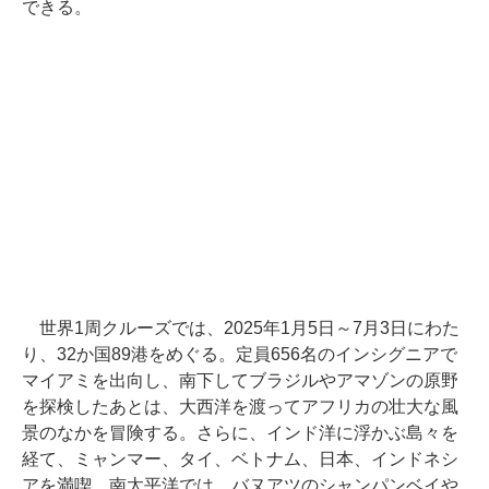
できる。
世界1周クルーズでは、2025年1月5日～7月3日にわた
り、32か国89港をめぐる。定員656名のインシグニアで
マイアミを出向し、南下してブラジルやアマゾンの原野
を探検したあとは、大西洋を渡ってアフリカの壮大な風
景のなかを冒険する。さらに、インド洋に浮かぶ島々を
経て、ミャンマー、タイ、ベトナム、日本、インドネシ
アを満喫。南太平洋では、バヌアツのシャンパンベイや