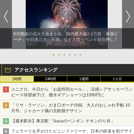
8月開催の花火大会まとめ。国内最大級2.4万発「幕張ビ
ーチ」や日本三大「長岡」など大型イベント目白押し！
●
●
●
●
●
●
アクセスランキング
1時間
24時間
1週間
1カ月
ユニクロ、今日から「お盆特別セール」。涼感シアサッカーワン
ピース待望値下げ、撥水ギアショーツは1990円に
「リサ・ラーソン」がま口ポーチ付録、大人のおしゃれ手帖 10
月号。ジャカード織の北欧猫デザイン
【週末駅弁】東京駅「Suicaのペンギン チキンのり弁」
フェラーリを手がけたピニンファリーナ、日本の鉄道を初デザイ