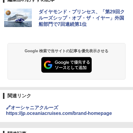
DEWEL パラソル 大型 ビーチ アウトドアパ
ダイヤモンド・プリンセス、「第29回ク
ラソル ガーデン サイトシート付 折りたたみ
ルーズシップ・オブ・ザ・イヤー」外国
防水 UVカット 4段階高さ調整 軽量 収納袋付
船部門で7回連続第1位
き
￥6,459
Google 検索で当サイトの記事を優先表示させる
BUNDOK(バンドック)ソロ ドーム 1 EX BDK
-08EX カーキ ソロキャンプ ポリエステル フ
レーム テント
￥14,800
GRANDOOR ステンレス保冷剤 2個セット 2
026リニューアル 急速冷凍 空間倍増 衛生的
関連リンク
コンパクト 保冷力長持ち
🔗オーシャニアクルーズ
￥2,980
https://jp.oceaniacruises.com/brand-homepage
ニューエラ New Era キャップ メッシュキャ