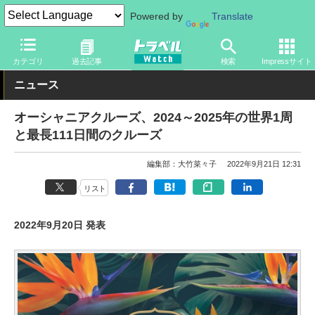
Powered by
Translate
トラベル Watch
旅の方法
船旅
客船
カテゴリ
過去記事
検索
Impressサイト
ニュース
オーシャニアクルーズ、2024～2025年の世界1周
と最長111日間のクルーズ
編集部：大竹菜々子
2022年9月21日 12:31
リスト
2022年9月20日 発表