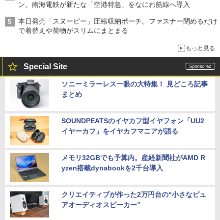
ン。南海電鉄が新たな「空港特急」をなにわ筋線へ導入
本日発売「スヌーピー」圧縮収納ポーチ。ファスナー閉めるだけ
で着替えや荷物がスリムにまとまる
もっと見る
Special Site
ソニーミラーレス一眼の大特集！ 見どころ記事
まとめ
SOUNDPEATSのイヤカフ型イヤフォン「UU2
イヤーカフ」をイヤカフマニアが語る
メモリ32GBでも予算内。産経新聞社がAMD R
yzen搭載dynabookを2千台導入
クリエイティブが作った2万円台の“小さなピュ
アオーディオスピーカー”