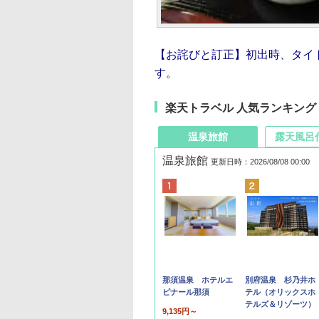
【お詫びと訂正】初出時、タイ
す。
楽天トラベル 人気ランキング
温泉旅館
露天風呂
温泉旅館
更新日時：2026/08/08 00:00
那須温泉 ホテルエ
別府温泉 杉乃井ホ
ピナール那須
テル（オリックスホ
テルズ＆リゾーツ）
9,135円～