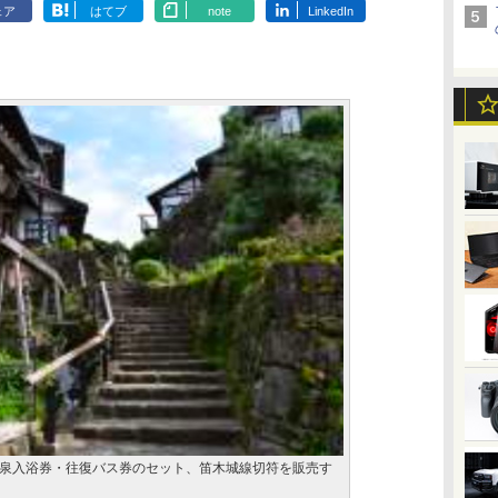
ェア
はてブ
note
LinkedIn
泉入浴券・往復バス券のセット、笛木城線切符を販売す