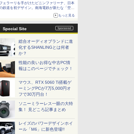
フェラーリを手がけたピニンファリーナ、日本
の鉄道を初デザイン。南海電鉄が新たな「空港
特急」をなにわ筋線へ導入
もっと見る
Special Site
総合オーディオブランドに進
化するSHANLINGとは何者
か？
性能の良いお得な中古PC情
報はこのページでチェック！
マウス、RTX 5060 Ti搭載ゲ
ーミングPCが7万5,000円オ
フで30万円台！
ソニーミラーレス一眼の大特
集！ 見どころ記事まとめ
レイズのパワーデザインホイ
ール「M6」に新色登場!!