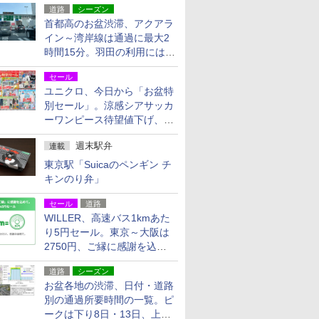
道路
シーズン
首都高のお盆渋滞、アクアラ
イン～湾岸線は通過に最大2
時間15分。羽田の利用には
「空港西出口」の利用検討を
セール
ユニクロ、今日から「お盆特
別セール」。涼感シアサッカ
ーワンピース待望値下げ、撥
水ギアショーツは1990円に
週末駅弁
連載
東京駅「Suicaのペンギン チ
キンのり弁」
セール
道路
WILLER、高速バス1kmあた
り5円セール。東京～大阪は
2750円、ご縁に感謝を込め
た20周年記念キャンペーン
道路
シーズン
お盆各地の渋滞、日付・道路
別の通過所要時間の一覧。ピ
ークは下り8日・13日、上り