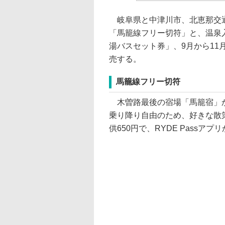
岐阜県と中津川市、北恵那交通
「馬籠線フリー切符」と、温泉
湯バスセット券」、9月から11
売する。
馬籠線フリー切符
木曽路最後の宿場「馬籠宿」か
乗り降り自由のため、好きな散策
供650円で、RYDE Passア