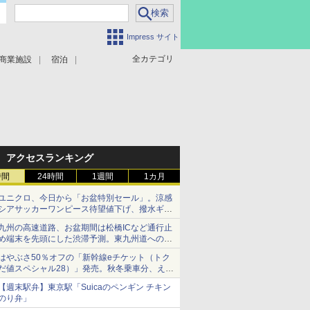
Impress サイト
全カテゴリ
商業施設
宿泊
アクセスランキング
時間
24時間
1週間
1カ月
ユニクロ、今日から「お盆特別セール」。涼感
シアサッカーワンピース待望値下げ、撥水ギア
ショーツは1990円に
九州の高速道路、お盆期間は松橋ICなど通行止
め端末を先頭にした渋滞予測。東九州道への迂
回は料金調整を実施
はやぶさ50％オフの「新幹線eチケット（トク
だ値スペシャル28）」発売。秋冬乗車分、えき
ねっと限定
【週末駅弁】東京駅「Suicaのペンギン チキン
のり弁」