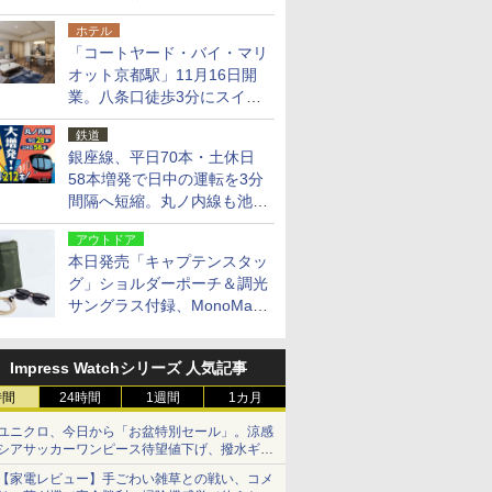
14日・15日
ホテル
「コートヤード・バイ・マリ
オット京都駅」11月16日開
業。八条口徒歩3分にスイー
ト含む全270室、ダイニング
鉄道
も併設
銀座線、平日70本・土休日
58本増発で日中の運転を3分
間隔へ短縮。丸ノ内線も池袋
～中野坂上を4分間隔に
アウトドア
本日発売「キャプテンスタッ
グ」ショルダーポーチ＆調光
サングラス付録、MonoMax
9月号増刊
Impress Watchシリーズ 人気記事
時間
24時間
1週間
1カ月
ユニクロ、今日から「お盆特別セール」。涼感
シアサッカーワンピース待望値下げ、撥水ギア
ショーツは1990円に
【家電レビュー】手ごわい雑草との戦い、コメ