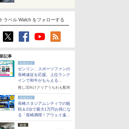
トラベル Watch をフォローする
新記事
お出かけ
ゼンリン、スポーツファンの
長崎遠征を応援。上位ランク
インで和牛がもらえる
「GO！GO！長崎スタンプラ
推し活向けクリアうちわも配布
リー」
お出かけ
長崎スタジアムシティでの観
戦＆2泊で最大1万円お得にな
る「長崎満喫！アウェイ遠征
応援キャンペーン」
鉄道