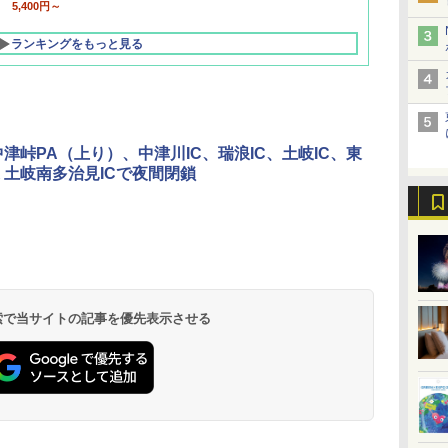
5,400円～
ランキングをもっと見る
中津峠PA（上り）、中津川IC、瑞浪IC、土岐IC、東
 土岐南多治見ICで夜間閉鎖
北陸 福井 あわら
品川プリンスホテ
舞浜ビューホテル
箱根湯本温泉 ホテ
ホテルトラスティ東
オリエンタルホテル
下呂温泉 水明館
住友不動産ホテル ヴ
東京ベイ舞浜ホテル
温泉 清風荘（北陸
ル イーストタワー
ｂｙ ＨＵＬＩＣ
ル おかだ
京ベイサイド
東京ベイ
ィラフォンテーヌグラ
ファーストリゾート
8,250円～
最大級の庭園露天風
（旧：東京ベイ舞浜
ンド東京有明
9,958円～
11,200円～
5,450円～
5,200円～
4,290円～
呂の宿 清風荘）
ホテル）
19,541円～
5,758円～
6,070円～
 検索で当サイトの記事を優先表示させる