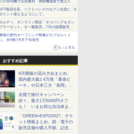
リの草刈機で完全勝利 掃除機感覚で使えた
NTT島田社長、ソフトバンクのセブン出資に「d
ポイント使えるようにして」
カルディ、オンライン限定「ネコバッグ＆タン
ブラーセット」を一般販売。7月の抽選販売の
当選無効分
東映の歴代オープニング映像がカプセルトイ
に。全5種で8月下旬発売
もっと見る
おすすめ記事
8月開催の花火大会まとめ。
国内最大級2.4万発「幕張ビ
ーチ」や日本三大「長岡」な
ど大型イベント目白押し！
全国で旅行キャンペーン
続々、最大1万5000円オフ
も！ いまお得な自治体まと
め
「GREEN×EXPO2027」チケ
ット情報まとめ。紙・電子の
販売店舗や購入手順、記念チ
ケットも解説