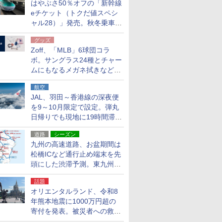
はやぶさ50％オフの「新幹線
eチケット（トクだ値スペシ
ャル28）」発売。秋冬乗車
分、えきねっと限定
グッズ
Zoff、「MLB」6球団コラ
ボ。サングラス24種とチャー
ムにもなるメガネ拭きなど雑
貨24種
航空
JAL、羽田～香港線の深夜便
を9～10月限定で設定。弾丸
日帰りでも現地に19時間滞在
できる
道路
シーズン
九州の高速道路、お盆期間は
松橋ICなど通行止め端末を先
頭にした渋滞予測。東九州道
への迂回は料金調整を実施
話題
オリエンタルランド、令和8
年熊本地震に1000万円超の
寄付を発表。被災者への救援
活動・復旧支援