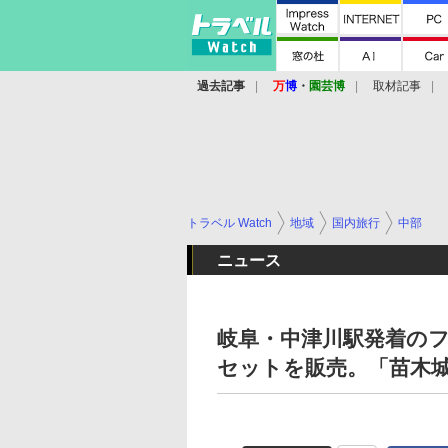
過去記事
万
博
・
園芸博
取材記事
トラベル Watch
地域
国内旅行
中部
ニュース
岐阜・中津川駅発着の
セットを販売。「苗木