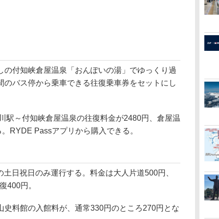
の付知峡倉屋温泉「おんぽいの湯」でゆっくり過
間のバス停から乗車できる往復乗車券をセットにし
川駅～付知峡倉屋温泉の往復料金が2480円、倉屋温
。RYDE Passアプリから購入できる。
の土日祝日のみ運行する。料金は大人片道500円、
復400円。
料館の入館料が、通常330円のところ270円とな