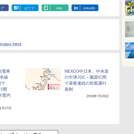
ェア
はてブ
note
LinkedIn
/index.html
勤電車
NEXCO中日本、中央道
央本線
の中津川IC～園原IC間
間で
で昼夜連続の対面通行
運行開
規制
年度内
2019年7月26日
11月17日