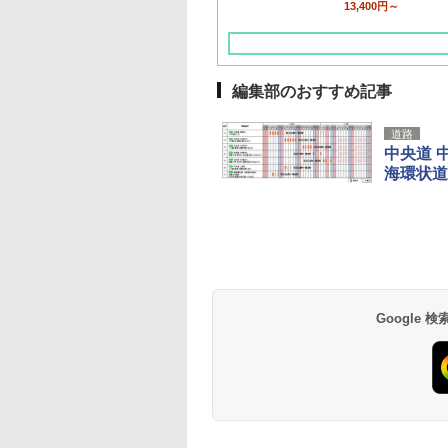
13,400円～
編集部のおすすめ記事
道路
中央道 
海環状道
草津温泉 ホテル櫻
品川プリンスホテル
グランドニッコー東
海のサウナ＆スパ
東京ドームホテル
シェラトン・グラン
井
京ベイ 舞浜
オールインクルーシ
デ・トーキョーベ
7,037円～
7,980円～
ブ 島原温泉ホテル
イ・ホテル
14,300円～
6,800円～
南風楼
10,450円～
7,950円～
Google