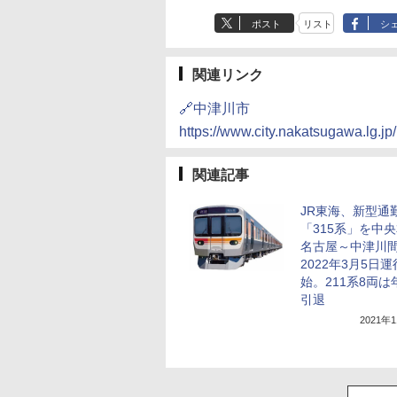
ポスト
リスト
シ
関連リンク
🔗中津川市
https://www.city.nakatsugawa.lg.jp
関連記事
JR東海、新型通
「315系」を中
名古屋～中津川
2022年3月5日
始。211系8両は
引退
2021年