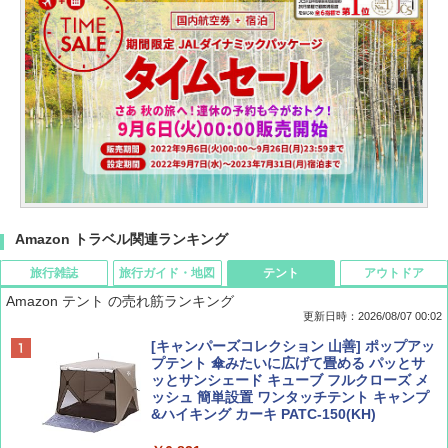
Amazon トラベル関連ランキング
旅行雑誌
旅行ガイド・地図
テント
アウトドア
Amazon テント の売れ筋ランキング
更新日時：2026/08/07 00:02
ディズニーファン ２０２６年 ９月号 [雑
D40 地球の歩き方 チェンマイ タイ北部の魅
[キャンパーズコレクション 山善] ポップアッ
誌] (ＤＩＳＮＥＹ ＦＡＮ)
力的な町 2026～2027 地球の歩き方D アジア
プテント 傘みたいに広げて畳める パッとサ
ッとサンシェード キューブ フルクローズ メ
ッシュ 簡単設置 ワンタッチテント キャンプ
￥713
￥2,079
&ハイキング カーキ PATC-150(KH)