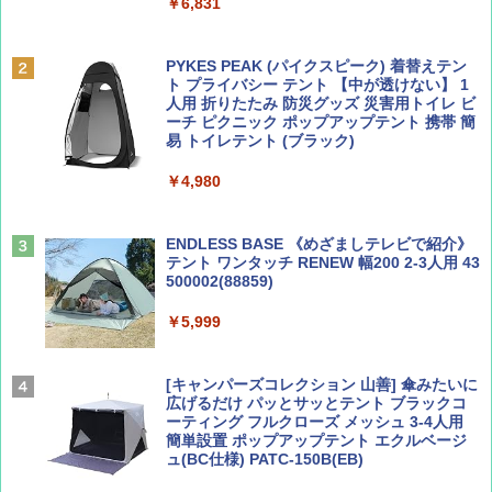
￥6,831
BE-PAL(ビ-パル) 2026年 9 月号【特別付録:
A09 地球の歩き方 イタリア 2026～2027 地
SOTO ミニマル"旅"財布 ランダム2種】
球の歩き方A ヨーロッパ
PYKES PEAK (パイクスピーク) 着替えテン
ト プライバシー テント 【中が透けない】 1
￥1,500
￥2,479
人用 折りたたみ 防災グッズ 災害用トイレ ビ
ーチ ピクニック ポップアップテント 携帯 簡
易 トイレテント (ブラック)
山と溪谷 2026年8月号「南アルプス大全」
地球の歩き方 スター・ウォーズ
￥4,980
￥1,540
￥2,695
ENDLESS BASE 《めざましテレビで紹介》
テント ワンタッチ RENEW 幅200 2-3人用 43
500002(88859)
Coyote No.89 特集 星野道夫 夢見る旅
A26 地球の歩き方 チェコ ポーランド スロヴ
ァキア 2026～2027 地球の歩き方A ヨーロッ
￥5,999
パ
￥1,540
￥2,277
[キャンパーズコレクション 山善] 傘みたいに
広げるだけ パッとサッとテント ブラックコ
ーティング フルクローズ メッシュ 3-4人用
簡単設置 ポップアップテント エクルベージ
AIRLINE（エアライン）2026年9月号【特
新しい日本地理 地図・統計・移動から読み
ュ(BC仕様) PATC-150B(EB)
集】ボーイング110周年を祝して！
解く (講談社現代新書)