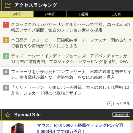
アクセスランキング
1時間
24時間
1週間
1カ月
クロックスのリカバリーサンダルがセールで半額。23～31cmの
幅広いサイズ展開、独自のクッション素材を採用
本日発売「スヌーピー」圧縮収納ポーチ。ファスナー閉めるだけ
で着替えや荷物がスリムにまとまる
ディズニーシー「インディ・ジョーンズ・アドベンチャー」が
11月末に運営再開。プロジェクションマッピングを追加、DPA
は1500円
フェラーリを手がけたピニンファリーナ、日本の鉄道を初デザイ
ン。南海電鉄が新たな「空港特急」をなにわ筋線へ導入
「リサ・ラーソン」がま口ポーチ付録、大人のおしゃれ手帖 10
月号。ジャカード織の北欧猫デザイン
もっと見る
Special Site
マウス、RTX 5060 Ti搭載ゲーミングPCが7万
5,000円オフで30万円台！