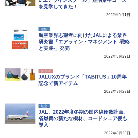
L エアラインスクール」短期集中コース
を見学してきた！
着替えテント トイレテント 透けない【換気
通気窓付き】収納袋付き UVカット 防水 防災
2022年9月1日
コンパクト iimono117 (ブルー)
￥3,080
航空
航空業界志望者に向けたJALによる業界
研究書「エアライン・マネジメント -戦略
と実践-」発売
2022年8月29日
グッズ
JALUXのブランド「TABITUS」10周年
記念で新アイテム
2022年8月29日
航空
JAL、2022年度冬期の国内線便数計画。
省燃費の新たな機材、コードシェア便も
導入
2022年8月23日