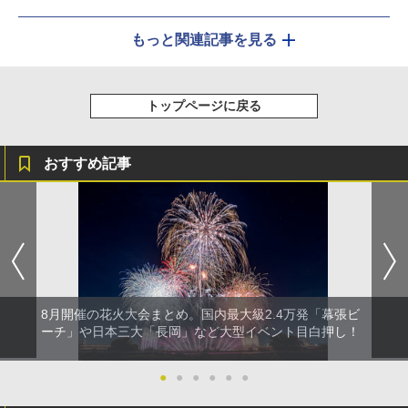
もっと関連記事を見る
トップページに戻る
おすすめ記事
8月開催の花火大会まとめ。国内最大級2.4万発「幕張ビ
ーチ」や日本三大「長岡」など大型イベント目白押し！
●
●
●
●
●
●