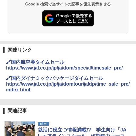
026リニューアル 急速冷凍 空間倍増 衛生的
Google 検索で当サイトの記事を優先表示させる
コンパクト 保冷力長持ち
￥2,980
DEWEL パラソル 大型 ビーチ アウトドアパ
ラソル ガーデン サイトシート付 折りたたみ
防水 UVカット 4段階高さ調整 軽量 収納袋付
き
関連リンク
￥6,999
🔗国内航空券タイムセール
https://www.jal.co.jp/jp/ja/dom/special/timesale_pre/
熊撃退スプレー 熊よけスプレー 熊スプレー
🔗国内ダイナミックパッケージタイムセール
【日本企業販売】超強力クマ対策スプレー 30
https://www.jal.co.jp/jp/ja/domtour/jaldp/time_sale_pre/
0ml（連続噴射30秒）110ml（連続噴射15
index.html
秒）射程5～10m 安全ロック搭載 携帯収納袋
付き ヒグマ・イノシシ対策 自治体・教育機
関の購入実績 登山・キャンプ・アウトドア・
防災用品 長期保存可能 緊急時用 日本国内発
関連記事
送
航空
￥3,680
就活に役立つ情報満載!? 学生向け「JA