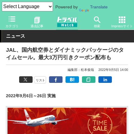
Powered by
Translate
トラベル Watch
企業・政府・官庁
国内エアライン
JAL
カテゴリ
過去記事
検索
Impressサイト
ニュース
JAL、国内航空券とダイナミックパッケージのタ
イムセール。最大3万円引きクーポン配布も
編集部：松本俊哉
2022年9月5日 14:00
リスト
2022年9月6日～26日 実施