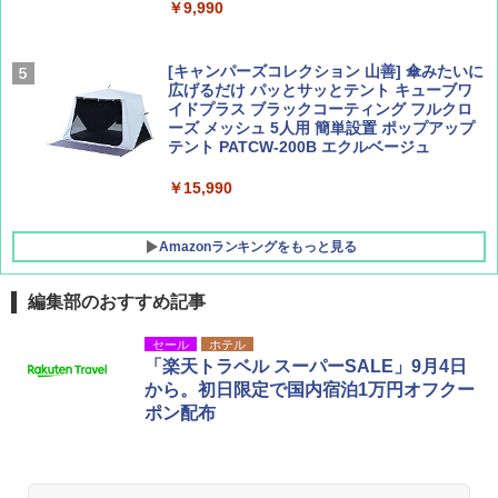
￥9,990
￥1,760
￥1,540
[キャンパーズコレクション 山善] 傘みたいに
広げるだけ パッとサッとテント キューブワ
イドプラス ブラックコーティング フルクロ
ーズ メッシュ 5人用 簡単設置 ポップアップ
テント PATCW-200B エクルベージュ
￥15,990
Amazonランキングをもっと見る
編集部のおすすめ記事
BUNDOK(バンドック)ソロ ドーム 1 EX BDK
セール
ホテル
-08EX カーキ ソロキャンプ ポリエステル フ
「楽天トラベル スーパーSALE」9月4日
レーム テント
から。初日限定で国内宿泊1万円オフクー
ポン配布
￥14,800
GRANDOOR ステンレス保冷剤 2個セット 2