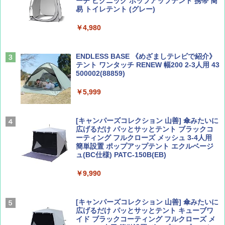
ーチ ピクニック ポップアップテント 携帯 簡
易 トイレテント (グレー)
山と溪谷 2026年8月号「南アルプス大全」
A09 地球の歩き方 イタリア 2026～2027 地
￥4,980
球の歩き方A ヨーロッパ
￥1,540
￥2,479
ENDLESS BASE 《めざましテレビで紹介》
テント ワンタッチ RENEW 幅200 2-3人用 43
500002(88859)
Coyote No.89 特集 星野道夫 夢見る旅
地球の歩き方 スター・ウォーズ
￥5,999
￥1,540
￥2,695
[キャンパーズコレクション 山善] 傘みたいに
広げるだけ パッとサッとテント ブラックコ
ーティング フルクローズ メッシュ 3-4人用
簡単設置 ポップアップテント エクルベージ
AIRLINE（エアライン）2026年9月号【特
A26 地球の歩き方 チェコ ポーランド スロヴ
ュ(BC仕様) PATC-150B(EB)
集】ボーイング110周年を祝して！
ァキア 2026～2027 地球の歩き方A ヨーロッ
パ
￥9,990
￥1,760
￥2,277
[キャンパーズコレクション 山善] 傘みたいに
広げるだけ パッとサッとテント キューブワ
イド ブラックコーティング フルクローズ メ