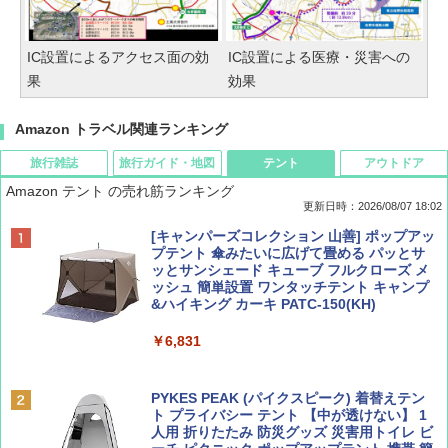
IC設置によるアクセス面の効
IC設置による医療・災害への
果
効果
Amazon トラベル関連ランキング
旅行雑誌
旅行ガイド・地図
テント
アウトドア
Amazon テント の売れ筋ランキング
更新日時：2026/08/07 18:02
ディズニーファン ２０２６年 ９月号 [雑
僕が見た未来【完全版】
[キャンパーズコレクション 山善] ポップアッ
誌] (ＤＩＳＮＥＹ ＦＡＮ)
プテント 傘みたいに広げて畳める パッとサ
ッとサンシェード キューブ フルクローズ メ
￥0
ッシュ 簡単設置 ワンタッチテント キャンプ
￥713
&ハイキング カーキ PATC-150(KH)
￥6,831
BE-PAL(ビ-パル) 2026年 9 月号【特別付録:
D40 地球の歩き方 チェンマイ タイ北部の魅
SOTO ミニマル"旅"財布 ランダム2種】
力的な町 2026～2027 地球の歩き方D アジア
PYKES PEAK (パイクスピーク) 着替えテン
ト プライバシー テント 【中が透けない】 1
￥1,500
￥2,079
人用 折りたたみ 防災グッズ 災害用トイレ ビ