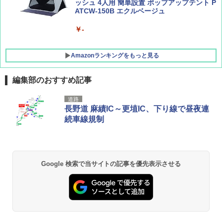
ッシュ 4人用 簡単設置 ポップアップテント P
ATCW-150B エクルベージュ
￥-
Amazonランキングをもっと見る
編集部のおすすめ記事
DEWEL パラソル 大型 ビーチ アウトドアパ
道路
ラソル ガーデン サイトシート付 折りたたみ
長野道 麻績IC～更埴IC、下り線で昼夜連
防水 UVカット 4段階高さ調整 軽量 収納袋付
続車線規制
き
￥6,459
Google 検索で当サイトの記事を優先表示させる
GRANDOOR ステンレス保冷剤 2個セット 2
026リニューアル 急速冷凍 空間倍増 衛生的
コンパクト 保冷力長持ち
￥2,980