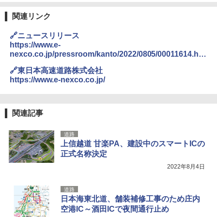
熊撃退スプレー 熊よけスプレー 熊スプレー
関連リンク
【日本企業販売】超強力クマ対策スプレー 30
0ml（連続噴射30秒）110ml（連続噴射15
秒）射程5～10m 安全ロック搭載 携帯収納袋
🔗ニュースリリース
付き ヒグマ・イノシシ対策 自治体・教育機
https://www.e-
関の購入実績 登山・キャンプ・アウトドア・
nexco.co.jp/pressroom/kanto/2022/0805/00011614.ht
防災用品 長期保存可能 緊急時用 日本国内発
ml
送
🔗東日本高速道路株式会社
https://www.e-nexco.co.jp/
￥3,680
BUNDOK(バンドック)ソロ ドーム 1 EX BDK
関連記事
-08EX カーキ ソロキャンプ ポリエステル フ
レーム ドーム型 テント
道路
上信越道 甘楽PA、建設中のスマートICの
￥14,800
正式名称決定
2022年8月4日
着替えテント トイレテント 透けない【換気
通気窓付き】収納袋付き UVカット 防水 防災
道路
コンパクト iimono117 (ブルー)
日本海東北道、舗装補修工事のため庄内
￥3,080
空港IC～酒田ICで夜間通行止め