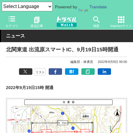
Powered by
Translate
トラベル Watch
旅の方法
クルマ旅
高速道路
カテゴリ
過去記事
検索
Impressサイト
ニュース
北関東道 出流原スマートIC、9月19日15時開通
編集部：林勇吾
2022年8月8日 00:00
リスト
2022年9月19日15時 開通