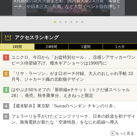
8月開催の花火大会まとめ。国内最大級2.4万発「幕張ビ
ーチ」や日本三大「長岡」など大型イベント目白押し！
●
●
●
●
●
●
アクセスランキング
1時間
24時間
1週間
1カ月
ユニクロ、今日から「お盆特別セール」。涼感シアサッカーワン
ピース待望値下げ、撥水ギアショーツは1990円に
「リサ・ラーソン」がま口ポーチ付録、大人のおしゃれ手帖 10
月号。ジャカード織の北欧猫デザイン
はやぶさ50％オフの「新幹線eチケット（トクだ値スペシャル
28）」発売。秋冬乗車分、えきねっと限定
【週末駅弁】東京駅「Suicaのペンギン チキンのり弁」
フェラーリを手がけたピニンファリーナ、日本の鉄道を初デザイ
ン。南海電鉄が新たな「空港特急」をなにわ筋線へ導入
もっと見る