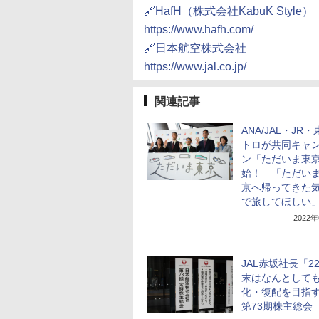
🔗HafH（株式会社KabuK Style）
https://www.hafh.com/
🔗日本航空株式会社
https://www.jal.co.jp/
関連記事
ANA/JAL・JR
トロが共同キャ
ン「ただいま東
始！ 「ただい
京へ帰ってきた
で旅してほしい
2022
JAL赤坂社長「2
末はなんとして
化・復配を目指
第73期株主総会