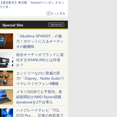
【週末駅弁】東京駅「Suicaのペンギン チキン
のり弁」
もっと見る
Special Site
「A&ultima SP4000T」の魅
力！ポケットに入るオーディ
オの醍醐味
総合オーディオブランドに進
化するSHANLINGとは何者
か？
エントリーなのに脅威の実
力!「Osprey」Noble Audioワ
イヤレスイヤフォン4機種を
一気に聴く
メモリ32GBでも予算内。産
経新聞社がAMD Ryzen搭載
dynabookを2千台導入
ハイグレードテレビ「TCL
Q7D Pro」。圧巻の色彩美で