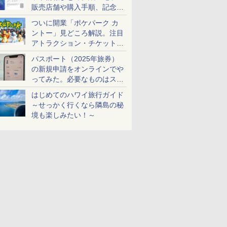
販売店舗や購入手順、記念チ
ケットも解説
ついに開業「ポケパーク カ
ントー」見どころ解説。注目
アトラクション・チケット手
配・来場前に必要な準備は？
パスポート（2025年旅券）
の新規申請をオンラインでや
ってみた。必要なものはスマ
ホとマイナカードのみ
はじめてのハワイ旅行ガイド
～せっかく行くなら隣島の秘
境も楽しみたい！～