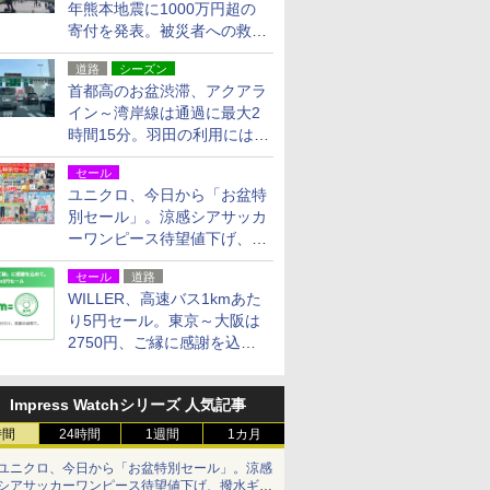
年熊本地震に1000万円超の
寄付を発表。被災者への救援
活動・復旧支援
道路
シーズン
首都高のお盆渋滞、アクアラ
イン～湾岸線は通過に最大2
時間15分。羽田の利用には
「空港西出口」の利用検討を
セール
ユニクロ、今日から「お盆特
別セール」。涼感シアサッカ
ーワンピース待望値下げ、撥
水ギアショーツは1990円に
セール
道路
WILLER、高速バス1kmあた
り5円セール。東京～大阪は
2750円、ご縁に感謝を込め
た20周年記念キャンペーン
Impress Watchシリーズ 人気記事
時間
24時間
1週間
1カ月
ユニクロ、今日から「お盆特別セール」。涼感
シアサッカーワンピース待望値下げ、撥水ギア