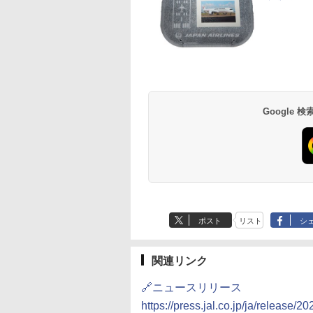
草津温泉 ホテル櫻
品川プリンスホテル
グランドニッコー東
海のサウナ＆スパ
東京ドームホテル
シェラトン・グラン
井
京ベイ 舞浜
オールインクルーシ
デ・トーキョーベ
7,037円～
7,980円～
ブ 島原温泉ホテル
イ・ホテル
14,300円～
6,800円～
南風楼
10,450円～
7,950円～
Google
ポスト
リスト
シ
関連リンク
🔗ニュースリリース
https://press.jal.co.jp/ja/release/