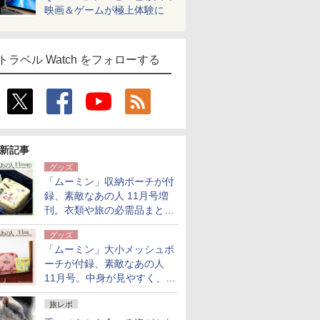
映画＆ゲームが極上体験に
トラベル Watch をフォローする
新記事
グッズ
「ムーミン」収納ポーチが付
録、素敵なあの人 11月号増
刊。衣類や旅の必需品まとま
る大小2個セット
グッズ
「ムーミン」大小メッシュポ
ーチが付録、素敵なあの人
11月号。中身が見やすく、温
泉スパにも使える
旅レポ