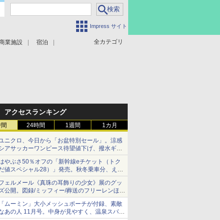
Impress サイト
全カテゴリ
商業施設
宿泊
アクセスランキング
時間
24時間
1週間
1カ月
ユニクロ、今日から「お盆特別セール」。涼感
シアサッカーワンピース待望値下げ、撥水ギア
ショーツは1990円に
はやぶさ50％オフの「新幹線eチケット（トク
だ値スペシャル28）」発売。秋冬乗車分、えき
ねっと限定
フェルメール《真珠の耳飾りの少女》展のグッ
ズ公開。図録/ミッフィー/葬送のフリーレンほ
か、注目ブランドコラボが実現
「ムーミン」大小メッシュポーチが付録、素敵
なあの人 11月号。中身が見やすく、温泉スパに
も使える