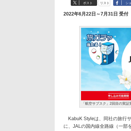
ポスト
リスト
シ
2022年6月22日～7月31日 受付
「航空サブスク」2回目の実証
KabuK Styleは、同社の
に、JALの国内線全路線（一部