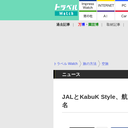
過去記事
万
博
・
園芸博
取材記事
トラベル Watch
旅の方法
空旅
ニュース
JALとKabuK Sty
名