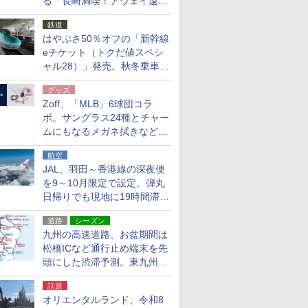
る「長崎満喫！アウェイ遠征
応援キャンペーン」
鉄道
はやぶさ50％オフの「新幹線
eチケット（トクだ値スペシ
ャル28）」発売。秋冬乗車
分、えきねっと限定
グッズ
Zoff、「MLB」6球団コラ
ボ。サングラス24種とチャー
ムにもなるメガネ拭きなど雑
貨24種
航空
JAL、羽田～香港線の深夜便
を9～10月限定で設定。弾丸
日帰りでも現地に19時間滞在
できる
道路
シーズン
九州の高速道路、お盆期間は
松橋ICなど通行止め端末を先
頭にした渋滞予測。東九州道
への迂回は料金調整を実施
話題
オリエンタルランド、令和8