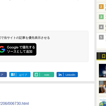
北陸 福井 あわら
品川プリンスホテ
舞浜ビューホテル
箱根湯本温泉 ホテ
ホテルトラスティ東
オリエンタルホテル
下呂温泉 水明館
住友不動産ホテル ヴ
東京ベイ舞浜ホテル
温泉 清風荘（北陸
ル イーストタワー
ｂｙ ＨＵＬＩＣ
ル おかだ
京ベイサイド
東京ベイ
ィラフォンテーヌグラ
ファーストリゾート
8,250円～
最大級の庭園露天風
（旧：東京ベイ舞浜
ンド東京有明
9,958円～
11,200円～
5,450円～
5,200円～
4,290円～
呂の宿 清風荘）
ホテル）
19,541円～
5,758円～
6,070円～
 検索で当サイトの記事を優先表示させる
ェア
はてブ
note
LinkedIn
202206/006730.html