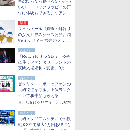
手のひらから食べる姿がかわ
いい！ ロックワラビーの餌
付け体験もできる、ケアンズ
でアサートン高原の日本語ガ
話題
イド付きツアーに参加してみ
フェルメール《真珠の耳飾り
た
の少女》展のグッズ公開。図
録/ミッフィー/葬送のフリー
レンほか、注目ブランドコラ
お出かけ
ボが実現
「Reach for the Stars」公演
に伴うファンタジーランドの
夜間入場規制を変更。9月か
ら18時50分～20時ごろに
お出かけ
ゼンリン、スポーツファンの
長崎遠征を応援。上位ランク
インで和牛がもらえる
「GO！GO！長崎スタンプラ
推し活向けクリアうちわも配布
リー」
お出かけ
長崎スタジアムシティでの観
戦＆2泊で最大1万円お得にな