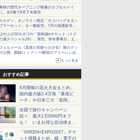
ショーツは1990円に
東映の歴代オープニング映像がカプセルトイ
に。全5種で8月下旬発売
カルディ、オンライン限定「ネコバッグ＆タン
ブラーセット」を一般販売。7月の抽選販売の
当選無効分
はやぶさ50％オフの「新幹線eチケット（トク
だ値スペシャル28）」発売。秋冬乗車分、えき
ねっと限定
フェルメール《真珠の耳飾りの少女》展のグッ
ズ公開。図録/ミッフィー/葬送のフリーレンほ
か、注目ブランドコラボが実現
もっと見る
おすすめ記事
8月開催の花火大会まとめ。
国内最大級2.4万発「幕張ビ
ーチ」や日本三大「長岡」な
ど大型イベント目白押し！
全国で旅行キャンペーン
続々、最大1万5000円オフ
も！ いまお得な自治体まと
め
「GREEN×EXPO2027」チケ
ット情報まとめ。紙・電子の