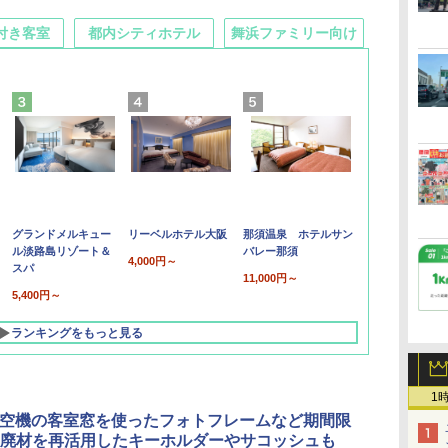
付き客室
都内シティホテル
舞浜ファミリー向け
グランドメルキュー
リーベルホテル大阪
那須温泉 ホテルサン
ル淡路島リゾート＆
バレー那須
4,000円～
スパ
11,000円～
5,400円～
ランキングをもっと見る
1
航空機の客室窓を使ったフォトフレームなど期間限
廃材を再活用したキーホルダーやサコッシュも