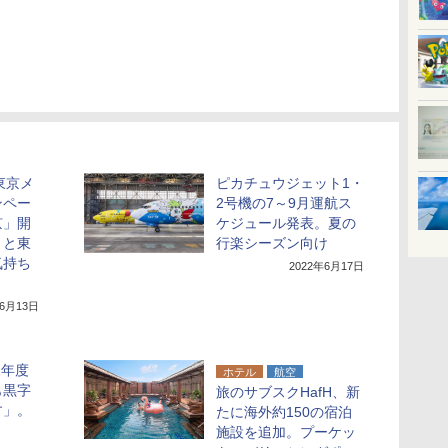
・東京メ
ピカチュウジェット1・
ンペー
2号機の7～9月運航ス
京」開
ケジュール発表。夏の
まと東
行楽シーズン向け
気持ち
2022年6月17日
」
年6月13日
2年度
ホテル
航空
も黒字
旅のサブスクHafH、新
す」。
たに海外約150の宿泊
施設を追加。プーケッ