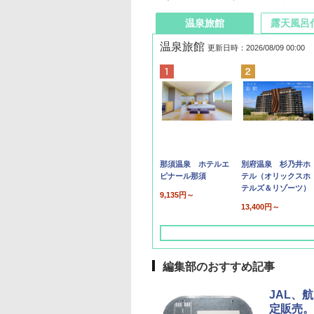
温泉旅館
露天風呂
温泉旅館
更新日時：2026/08/09 00:00
那須温泉 ホテルエ
別府温泉 杉乃井ホ
ピナール那須
テル（オリックスホ
テルズ＆リゾーツ）
9,135円～
13,400円～
編集部のおすすめ記事
JAL、
定販売。