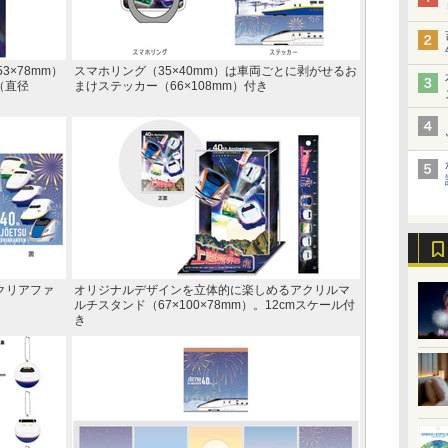
×78mm）
スマホリング（35×40mm）は車両ごとに剥がせるお
（直径
まけステッカー（66×108mm）付き
クリアファ
オリジナルデザインを立体的に楽しめるアクリルマ
ルチスタンド（67×100×78mm）。12cmスケール付
き