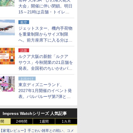
名神 大津SA「びわ湖大花火
大会」開催に伴い閉鎖。明日
15～21時は店舗・トイレ・
駐車場の利用不可
航空
ジェットスター、機内手荷物
を重量制限からサイズ制限
へ。前方座席下に入る分はす
べての運賃で無料に
話題
ルクア大阪の新館「ルクア
サウス」今秋開業の21店舗を
発表。全国初のちいかわパー
クストア/サンリオ新業態1号
お出かけ
店など
東京ディズニーランド、
2027年1月開催のイベント発
表。パルパルーザ第7弾とし
て「ミニーのファンダーラン
ド」を再演
Impress Watchシリーズ 人気記事
時間
24時間
1週間
1カ月
【家電レビュー】手ごわい雑草との戦い、コメ