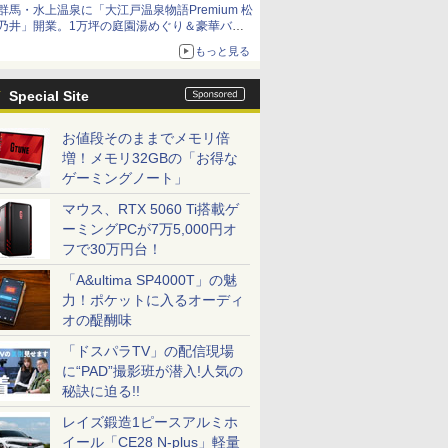
群馬・水上温泉に「大江戸温泉物語Premium 松
乃井」開業。1万坪の庭園湯めぐり＆豪華バイ
キングを体験してきた！
もっと見る
Special Site
お値段そのままでメモリ倍
増！メモリ32GBの「お得な
ゲーミングノート」
マウス、RTX 5060 Ti搭載ゲ
ーミングPCが7万5,000円オ
フで30万円台！
「A&ultima SP4000T」の魅
力！ポケットに入るオーディ
オの醍醐味
「ドスパラTV」の配信現場
に“PAD”撮影班が潜入!人気の
秘訣に迫る!!
レイズ鍛造1ピースアルミホ
イール「CE28 N-plus」軽量