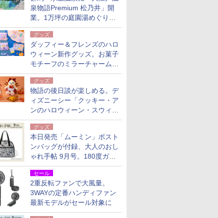
泉物語Premium 松乃井」開
業。1万坪の庭園湯めぐり＆
豪華バイキングを体験してき
グッズ
た！
ダッフィー＆フレンズのハロ
ウィーン新作グッズ。お菓子
モチーフのミラーチャーム/
デザインポーチほか
グッズ
物語の後日談が楽しめる。デ
ィズニーシー「クッキー・ア
ンのハロウィーン・スウィー
トサプライズ」限定グッズ公
グッズ
開
本日発売「ムーミン」ボスト
ンバッグが付録、大人のおし
ゃれ手帖 9月号。180度ガバ
ッと開いて大容量
セール
2重反転ファンで大風量。
3WAYの定番ハンディファン
最新モデルがセール対象に