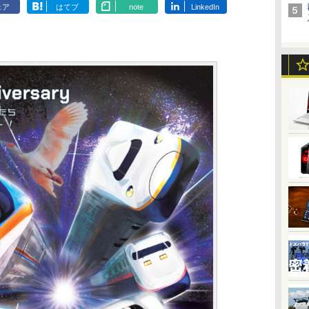
ェア
はてブ
note
LinkedIn