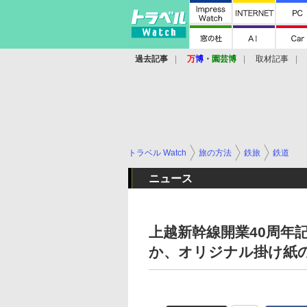
過去記事
万
博
・
園芸博
取材記事
トラベル Watch
旅の方法
鉄旅
鉄道
ニュース
上越新幹線開業40周年
か、オリジナル掛け紙の