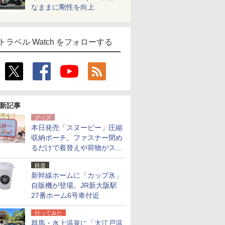
なままに剛性を向上
トラベル Watch をフォローする
新記事
グッズ
本日発売「スヌーピー」圧縮
収納ポーチ。ファスナー閉め
るだけで着替えや荷物がスリ
ムにまとまる
鉄道
新幹線ホームに「カップ氷」
自販機が登場。JR新大阪駅
27番ホーム6号車付近
行ってみた
群馬・水上温泉に「大江戸温