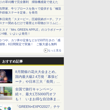
リの草刈機で完全勝利 掃除機感覚で使えた
吉野家、牛リブロースを熱々で提供する「極旨
牛鉄板ステーキ定食」を発売
本日発売「スヌーピー」圧縮収納ポーチ。ファ
スナー閉めるだけで着替えや荷物がスリムにま
とまる
ミスド「Mrs. GREEN APPLE」のコラボドーナ
ツ4種、いよいよ発売！
かつや、カツ丼や定食などが150円引きの「感
謝祭」8日間限定で実施！ ご飯大盛も無料
もっと見る
おすすめ記事
8月開催の花火大会まとめ。
国内最大級2.4万発「幕張ビ
ーチ」や日本三大「長岡」な
ど大型イベント目白押し！
全国で旅行キャンペーン
続々、最大1万5000円オフ
も！ いまお得な自治体まと
め
「GREEN×EXPO2027」チケ