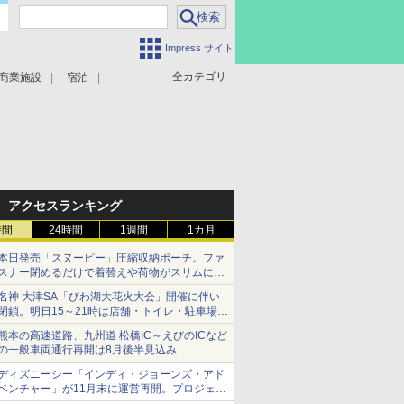
Impress サイト
全カテゴリ
商業施設
宿泊
アクセスランキング
時間
24時間
1週間
1カ月
本日発売「スヌーピー」圧縮収納ポーチ。ファ
スナー閉めるだけで着替えや荷物がスリムにま
とまる
名神 大津SA「びわ湖大花火大会」開催に伴い
閉鎖。明日15～21時は店舗・トイレ・駐車場の
利用不可
熊本の高速道路、九州道 松橋IC～えびのICなど
の一般車両通行再開は8月後半見込み
ディズニーシー「インディ・ジョーンズ・アド
ベンチャー」が11月末に運営再開。プロジェク
ションマッピングを追加、DPAは1500円