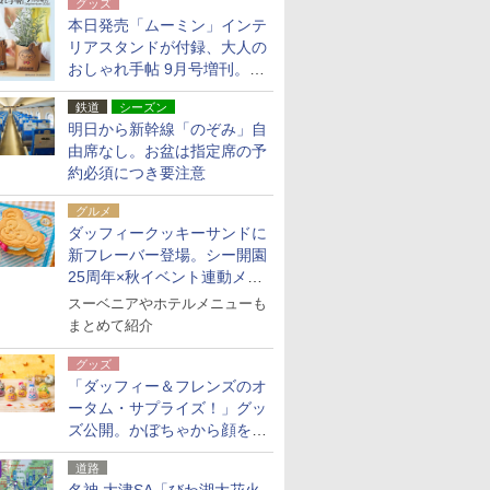
グッズ
本日発売「ムーミン」インテ
リアスタンドが付録、大人の
おしゃれ手帖 9月号増刊。レ
ザー調で高級感ある2個セッ
鉄道
シーズン
ト
明日から新幹線「のぞみ」自
由席なし。お盆は指定席の予
約必須につき要注意
グルメ
ダッフィークッキーサンドに
新フレーバー登場。シー開園
25周年×秋イベント連動メニ
ュー
スーベニアやホテルメニューも
まとめて紹介
グッズ
「ダッフィー＆フレンズのオ
ータム・サプライズ！」グッ
ズ公開。かぼちゃから顔をの
ぞかせたぬいぐるみチャーム
道路
ほか