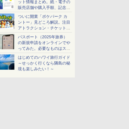
ット情報まとめ。紙・電子の
販売店舗や購入手順、記念チ
ケットも解説
ついに開業「ポケパーク カ
ントー」見どころ解説。注目
アトラクション・チケット手
配・来場前に必要な準備は？
パスポート（2025年旅券）
の新規申請をオンラインでや
ってみた。必要なものはスマ
ホとマイナカードのみ
はじめてのハワイ旅行ガイド
～せっかく行くなら隣島の秘
境も楽しみたい！～