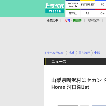
過去記事
万
博
・
園芸博
取材記事
トラベル Watch
地域
国内旅行
中部
ニュース
山梨県鳴沢村にセカンドホ
Home 河口湖1st」