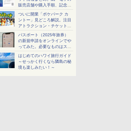
販売店舗や購入手順、記念チ
ケットも解説
ついに開業「ポケパーク カ
ントー」見どころ解説。注目
アトラクション・チケット手
配・来場前に必要な準備は？
パスポート（2025年旅券）
の新規申請をオンラインでや
ってみた。必要なものはスマ
ホとマイナカードのみ
はじめてのハワイ旅行ガイド
～せっかく行くなら隣島の秘
境も楽しみたい！～