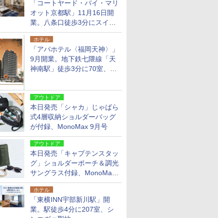
「コートヤード・バイ・マリ
オット京都駅」11月16日開
業。八条口徒歩3分にスイー
ト含む全270室、ダイニング
ホテル
も併設
「アパホテル〈福岡天神〉」
9月開業。地下鉄七隈線「天
神南駅」徒歩3分に70室、エ
リア初の直営店
アウトドア
本日発売「シャカ」じゃばら
式4層収納ショルダーバッグ
が付録、MonoMax 9月号
アウトドア
本日発売「キャプテンスタッ
グ」ショルダーポーチ＆調光
サングラス付録、MonoMax
9月号増刊
ホテル
「東横INN宇部新川駅」開
業。駅徒歩4分に207室、シ