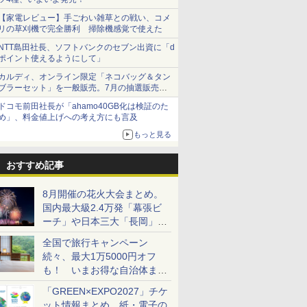
【家電レビュー】手ごわい雑草との戦い、コメ
リの草刈機で完全勝利 掃除機感覚で使えた
NTT島田社長、ソフトバンクのセブン出資に「d
ポイント使えるようにして」
カルディ、オンライン限定「ネコバッグ＆タン
ブラーセット」を一般販売。7月の抽選販売の
当選無効分
ドコモ前田社長が「ahamo40GB化は検証のた
め」、料金値上げへの考え方にも言及
もっと見る
おすすめ記事
8月開催の花火大会まとめ。
国内最大級2.4万発「幕張ビ
ーチ」や日本三大「長岡」な
ど大型イベント目白押し！
全国で旅行キャンペーン
続々、最大1万5000円オフ
も！ いまお得な自治体まと
め
「GREEN×EXPO2027」チケ
ット情報まとめ。紙・電子の