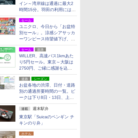
イン～湾岸線は通過に最大2
時間15分。羽田の利用には
「空港西出口」の利用検討を
セール
ユニクロ、今日から「お盆特
別セール」。涼感シアサッカ
ーワンピース待望値下げ、撥
水ギアショーツは1990円に
セール
道路
WILLER、高速バス1kmあた
り5円セール。東京～大阪は
2750円、ご縁に感謝を込め
た20周年記念キャンペーン
道路
シーズン
お盆各地の渋滞、日付・道路
別の通過所要時間の一覧。ピ
ークは下り8日・13日、上り
14日・15日
週末駅弁
連載
東京駅「Suicaのペンギン チ
キンのり弁」
ホテル