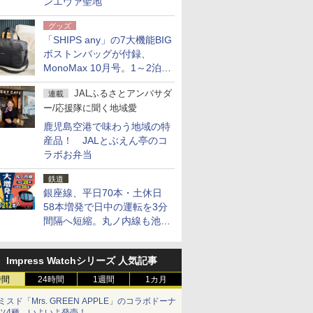
ンエヴァ聖地
グッズ
「SHIPS any」の7大機能BIG
ボストンバッグが付録、
MonoMax 10月号。1～2泊の
荷物、キャリーオンも可能
JALふるさとアンバサダ
連載
ー/応援隊に聞く地域愛
鹿児島空港で味わう地域の特
産品！ JALとぶえん亭のコ
ラボお弁当
鉄道
銀座線、平日70本・土休日
58本増発で日中の運転を3分
間隔へ短縮。丸ノ内線も池袋
～中野坂上を4分間隔に
Impress Watchシリーズ 人気記事
時間
24時間
1週間
1カ月
ミスド「Mrs. GREEN APPLE」のコラボドーナ
ツ4種、いよいよ発売！