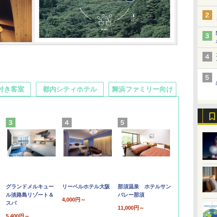
付き客室
都内シティホテル
舞浜ファミリー向け
グランドメルキュー
リーベルホテル大阪
那須温泉 ホテルサン
ル淡路島リゾート＆
バレー那須
4,000円～
スパ
11,000円～
5,400円～