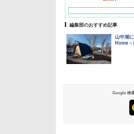
編集部のおすすめ記事
山中湖に
Home－
草津温泉 ホテル櫻
品川プリンスホテル
グランドニッコー東
海のサウナ＆スパ
東京ドームホテル
シェラトン・グラン
井
京ベイ 舞浜
オールインクルーシ
デ・トーキョーベ
7,037円～
7,980円～
ブ 島原温泉ホテル
イ・ホテル
14,300円～
6,800円～
南風楼
10,450円～
7,950円～
Google