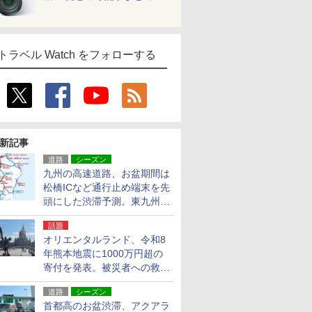
トラベル Watch をフォローする
新記事
道路
シーズン
九州の高速道路、お盆期間は
松橋ICなど通行止め端末を先
頭にした渋滞予測。東九州道
への迂回は料金調整を実施
話題
オリエンタルランド、令和8
年熊本地震に1000万円超の
寄付を発表。被災者への救援
活動・復旧支援
道路
シーズン
首都高のお盆渋滞、アクアラ