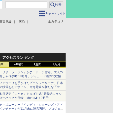
Impress サイト
全カテゴリ
商業施設
宿泊
アクセスランキング
時間
24時間
1週間
1カ月
「リサ・ラーソン」がま口ポーチ付録、大人の
おしゃれ手帖 10月号。ジャカード織の北欧猫デ
ザイン
フェラーリを手がけたピニンファリーナ、日本
の鉄道を初デザイン。南海電鉄が新たな「空港
特急」をなにわ筋線へ導入
本日発売「シャカ」じゃばら式4層収納ショル
ダーバッグが付録、MonoMax 9月号
ディズニーシー「インディ・ジョーンズ・アド
ベンチャー」が11月末に運営再開。プロジェク
ションマッピングを追加、DPAは1500円