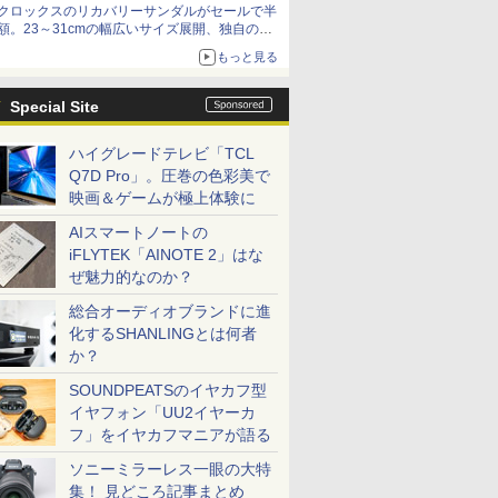
クロックスのリカバリーサンダルがセールで半
額。23～31cmの幅広いサイズ展開、独自のク
ッション素材を採用
もっと見る
Special Site
ハイグレードテレビ「TCL
Q7D Pro」。圧巻の色彩美で
映画＆ゲームが極上体験に
AIスマートノートの
iFLYTEK「AINOTE 2」はな
ぜ魅力的なのか？
総合オーディオブランドに進
化するSHANLINGとは何者
か？
SOUNDPEATSのイヤカフ型
イヤフォン「UU2イヤーカ
フ」をイヤカフマニアが語る
ソニーミラーレス一眼の大特
集！ 見どころ記事まとめ