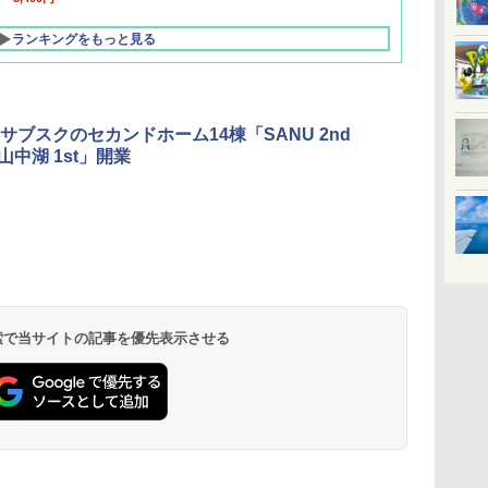
ランキングをもっと見る
サブスクのセカンドホーム14棟「SANU 2nd
山中湖 1st」開業
北陸 福井 あわら
品川プリンスホテ
舞浜ビューホテル
箱根湯本温泉 ホテ
ホテルトラスティ東
オリエンタルホテル
下呂温泉 水明館
住友不動産ホテル ヴ
東京ベイ舞浜ホテル
温泉 清風荘（北陸
ル イーストタワー
ｂｙ ＨＵＬＩＣ
ル おかだ
京ベイサイド
東京ベイ
ィラフォンテーヌグラ
ファーストリゾート
8,250円～
最大級の庭園露天風
（旧：東京ベイ舞浜
ンド東京有明
9,958円～
11,200円～
5,450円～
5,200円～
4,290円～
呂の宿 清風荘）
ホテル）
19,541円～
5,758円～
6,070円～
 検索で当サイトの記事を優先表示させる