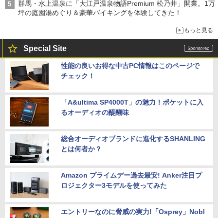
群馬・水上温泉に「大江戸温泉物語Premium 松乃井」開業。1万
坪の庭園湯めぐり＆豪華バイキングを体験してきた！
もっと見る
Special Site
性能の良いお得な中古PC情報はこのページで
チェック！
「A&ultima SP4000T」の魅力！ポケットに入
るオーディオの醍醐味
総合オーディオブランドに進化するSHANLING
とは何者か？
Amazon プライムデー過去最安! Anker注目プ
ロジェクター3モデルを使ってみた
エントリーなのに脅威の実力!「Osprey」Nobl