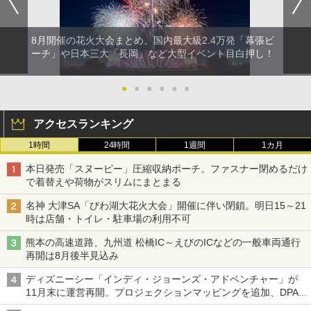
8月開催の花火大会まとめ。国内最大級2.4万発「幕張ビ
ーチ」や日本三大「長岡」など大型イベント目白押し！
●
●
●
●
●
●
アクセスランキング
1時間
24時間
1週間
1カ月
本日発売「スヌーピー」圧縮収納ポーチ。ファスナー閉めるだけ
で着替えや荷物がスリムにまとまる
名神 大津SA「びわ湖大花火大会」開催に伴い閉鎖。明日15～21
時は店舗・トイレ・駐車場の利用不可
熊本の高速道路、九州道 松橋IC～えびのICなどの一般車両通行
再開は8月後半見込み
ディズニーシー「インディ・ジョーンズ・アドベンチャー」が
11月末に運営再開。プロジェクションマッピングを追加、DPA
は1500円