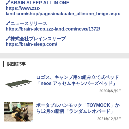
🔗BRAIN SLEEP ALL IN ONE
ENDLESS BASE 《めざましテレビで紹介》
テント ワンタッチ RENEW 幅200 2-3人用 43
https://www.zzz-
￥6,459
500002(89147)
land.com/shop/pages/makuake_allinone_beige.aspx
🔗ニュースリリース
￥5,499
ポインターライト 強力 小型 緑色/赤色/青紫色
https://brain-sleep.zzz-land.com/news/1372/
USB充電式 高精度 超長距離照射 長時間使用
可能 安全ロック付き 高安全性 金属製耐久 コ
🔗株式会社ブレインスリープ
[キャンパーズコレクション 山善] 傘みたいに
ンパクト多機能設計 持ち運び便利 アウトド
https://brain-sleep.com/
広げるだけ パッとサッとテント ブラックコ
ア/オフィス/教育現場/展示会用 緑
ーティング フルクローズ メッシュ 3-4人用
簡単設置 ポップアップテント エクルベージ
￥1,180
ュ(BC仕様) PATC-150B(EB)
関連記事
￥8,991
電動エアーポンプ SUP用 20PSI 電動ポンプ
ゴムボート 空気入れ 空気抜き 自動停止 過熱
ロゴス、キャンプ用の組み立て式ベッド
保護 日光可読lcd 7種類ノズル付き
「neos アッセムキャンパーズベッド」
Coleman(コールマン) ツーリングドーム/LD
2020年6月9日
X 2人用 3人用 キャンプ アウトドア フェス
￥7,299
収納 コンパクト 簡単設営 カンガルーテント
ソロキャンプ ソロテント
ポータブルハンモック「TOYMOCK」か
ら12月の新柄「ランダムレオパード」
￥20,718
2021年12月3日