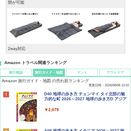
閉が可能
2way対応
Amazon トラベル関連ランキング
旅行雑誌
旅行ガイド・地図
テント
アウトドア
Amazon 旅行ガイド・地図 の売れ筋ランキング
更新日時：2026/08/06 12:02
ディズニーファン ２０２６年 ９月号 [雑
D40 地球の歩き方 チェンマイ タイ北部の魅
誌] (ＤＩＳＮＥＹ ＦＡＮ)
力的な町 2026～2027 地球の歩き方D アジア
￥713
￥2,079
Coyote No.89 特集 星野道夫 夢見る旅
A09 地球の歩き方 イタリア 2026～2027 地