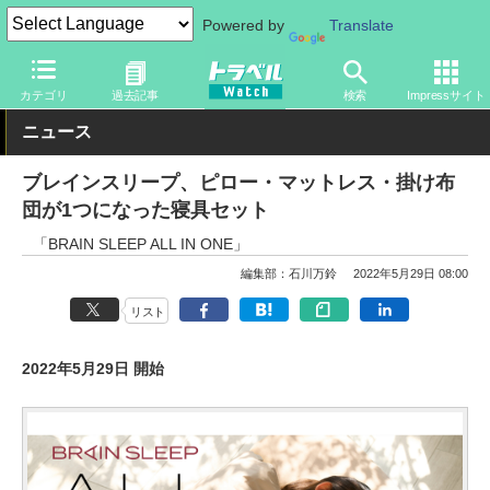
Powered by
Translate
トラベル Watch
旅のアイテム
旅行グッズ
その他
カテゴリ
過去記事
検索
Impressサイト
ニュース
ブレインスリープ、ピロー・マットレス・掛け布
団が1つになった寝具セット
「BRAIN SLEEP ALL IN ONE」
編集部：石川万鈴
2022年5月29日 08:00
リスト
2022年5月29日 開始