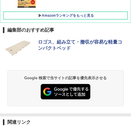
Amazonランキングをもっと見る
編集部のおすすめ記事
[キャンパーズコレクション 山善] ポップアッ
BUNDOK(バンドック)ソロ ドーム 1 EX BDK
ロゴス、組み立て・撤収が容易な軽量コ
プテント 傘みたいに広げて畳める パッとサ
-08EX カーキ ソロキャンプ ポリエステル フ
ンパクトベッド
ッとサンシェード キューブ フルクローズ メ
レーム テント
ッシュ 簡単設置 ワンタッチテント キャンプ
&ハイキング カーキ PATC-150(KH)
￥14,800
￥6,832
GRANDOOR ステンレス保冷剤 2個セット 2
Google 検索で当サイトの記事を優先表示させる
026リニューアル 急速冷凍 空間倍増 衛生的
PYKES PEAK (パイクスピーク) 着替えテン
コンパクト 保冷力長持ち
ト プライバシー テント 【中が透けない】 1
人用 折りたたみ 防災グッズ 災害用トイレ ビ
￥2,980
ーチ ピクニック ポップアップテント 携帯 簡
易 トイレテント (オリーブ)
DEWEL パラソル 大型 ビーチ アウトドアパ
￥-
ラソル ガーデン サイトシート付 折りたたみ
関連リンク
防水 UVカット 4段階高さ調整 軽量 収納袋付
き