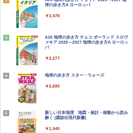
球の歩き方A ヨーロッパ
￥1,540
￥2,479
山と溪谷 2026年8月号「南アルプス大全」
A26 地球の歩き方 チェコ ポーランド スロヴ
ァキア 2026～2027 地球の歩き方A ヨーロッ
パ
￥1,540
￥2,277
AIRLINE（エアライン）2026年9月号【特
地球の歩き方 スター・ウォーズ
集】ボーイング110周年を祝して！
￥2,695
￥1,760
BE-PAL(ビ-パル) 2026年 9 月号【特別付録:
新しい日本地理 地図・統計・移動から読み
SOTO ミニマル"旅"財布 ランダム2種】
解く (講談社現代新書)
￥1,500
￥1,540