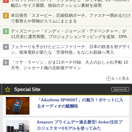
幅広いサイズ展開、独自のクッション素材を採用
本日発売「スヌーピー」圧縮収納ポーチ。ファスナー閉めるだけ
で着替えや荷物がスリムにまとまる
ディズニーシー「インディ・ジョーンズ・アドベンチャー」が
11月末に運営再開。プロジェクションマッピングを追加、DPA
は1500円
フェラーリを手がけたピニンファリーナ、日本の鉄道を初デザイ
ン。南海電鉄が新たな「空港特急」をなにわ筋線へ導入
「リサ・ラーソン」がま口ポーチ付録、大人のおしゃれ手帖 10
月号。ジャカード織の北欧猫デザイン
もっと見る
Special Site
「A&ultima SP4000T」の魅力！ポケットに入
るオーディオの醍醐味
Amazon プライムデー過去最安! Anker注目プ
ロジェクター3モデルを使ってみた