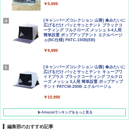
ァキア 2026～2027 地球の歩き方A ヨーロッ
￥5,999
パ
￥1,540
￥2,277
[キャンパーズコレクション 山善] 傘みたいに
広げるだけ パッとサッとテント ブラックコ
ーティング フルクローズ メッシュ 3-4人用
簡単設置 ポップアップテント エクルベージ
AIRLINE（エアライン）2026年9月号【特
新しい日本地理 地図・統計・移動から読み
ュ(BC仕様) PATC-150B(EB)
集】ボーイング110周年を祝して！
解く (講談社現代新書)
￥9,990
￥1,760
￥1,540
[キャンパーズコレクション 山善] 傘みたいに
広げるだけ パッとサッとテント キューブワ
イドプラス ブラックコーティング フルクロ
ーズ メッシュ 5人用 簡単設置 ポップアップ
テント PATCW-200B エクルベージュ
￥15,990
Amazonランキングをもっと見る
編集部のおすすめ記事