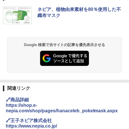
BUNDOK(バンドック)ソロ ドーム 1 EX BDK
ネピア、植物由来素材を80％使用した不
-08EX カーキ ソロキャンプ ポリエステル フ
織布マスク
レーム テント
￥14,800
GRANDOOR ステンレス保冷剤 2個セット 2
Google 検索で当サイトの記事を優先表示させる
026リニューアル 急速冷凍 空間倍増 衛生的
コンパクト 保冷力長持ち
￥2,980
DEWEL パラソル 大型 ビーチ アウトドアパ
ラソル ガーデン サイトシート付 折りたたみ
関連リンク
防水 UVカット 4段階高さ調整 軽量 収納袋付
き
🔗商品詳細
https://shop.e-
￥6,999
nepia.com/shop/pages/hanaceleb_poketmask.aspx
🔗王子ネピア株式会社
熊撃退スプレー 熊よけスプレー 熊スプレー
https://www.nepia.co.jp/
【日本企業販売】超強力クマ対策スプレー 30