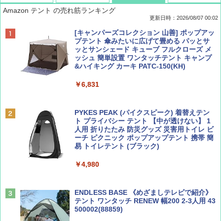
Amazon テント の売れ筋ランキング
更新日時：2026/08/07 00:02
ディズニーファン ２０２６年 ９月号 [雑
D40 地球の歩き方 チェンマイ タイ北部の魅
[キャンパーズコレクション 山善] ポップアッ
誌] (ＤＩＳＮＥＹ ＦＡＮ)
力的な町 2026～2027 地球の歩き方D アジア
プテント 傘みたいに広げて畳める パッとサ
ッとサンシェード キューブ フルクローズ メ
ッシュ 簡単設置 ワンタッチテント キャンプ
￥713
￥2,079
&ハイキング カーキ PATC-150(KH)
￥6,831
BE-PAL(ビ-パル) 2026年 9 月号【特別付録:
A09 地球の歩き方 イタリア 2026～2027 地
SOTO ミニマル"旅"財布 ランダム2種】
球の歩き方A ヨーロッパ
PYKES PEAK (パイクスピーク) 着替えテン
ト プライバシー テント 【中が透けない】 1
￥1,500
￥2,479
人用 折りたたみ 防災グッズ 災害用トイレ ビ
ーチ ピクニック ポップアップテント 携帯 簡
易 トイレテント (ブラック)
山と溪谷 2026年8月号「南アルプス大全」
地球の歩き方 スター・ウォーズ
￥4,980
￥1,540
￥2,695
ENDLESS BASE 《めざましテレビで紹介》
テント ワンタッチ RENEW 幅200 2-3人用 43
500002(88859)
Coyote No.89 特集 星野道夫 夢見る旅
A26 地球の歩き方 チェコ ポーランド スロヴ