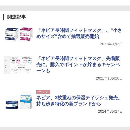
0ml（連続噴射30秒）110ml（連続噴射15
秒）射程5～10m 安全ロック搭載 携帯収納袋
付き ヒグマ・イノシシ対策 自治体・教育機
関連記事
関の購入実績 登山・キャンプ・アウトドア・
防災用品 長期保存可能 緊急時用 日本国内発
送
「ネピア長時間フィットマスク」、“小さ
めサイズ”含めて抽選販売開始
￥3,680
2021年9月3日
着替えテント トイレテント 透けない【換気
「ネピア長時間フィットマスク」先着販
通気窓付き】収納袋付き UVカット 防水 防災
売に。購入でポイントが貯まるキャンペ
コンパクト iimono117 (ブルー)
ーンも
￥3,080
2021年10月26日
グッズ
ネピア、3枚重ねの保湿ティッシュ発売。
持ち歩き特化の新ブランドから
2024年3月27日