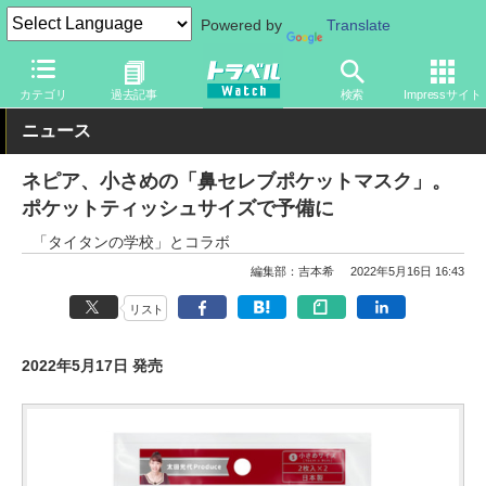
Powered by
Translate
トラベル Watch
旅のアイテム
カテゴリ
過去記事
検索
Impressサイト
ニュース
ネピア、小さめの「鼻セレブポケットマスク」。
ポケットティッシュサイズで予備に
「タイタンの学校」とコラボ
編集部：吉本希
2022年5月16日 16:43
リスト
2022年5月17日 発売