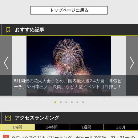
トップページに戻る
おすすめ記事
8月開催の花火大会まとめ。国内最大級2.4万発「幕張ビ
ーチ」や日本三大「長岡」など大型イベント目白押し！
●
●
●
●
●
●
アクセスランキング
1時間
24時間
1週間
1カ月
クロックスのリカバリーサンダルがセールで半額。23～31cmの