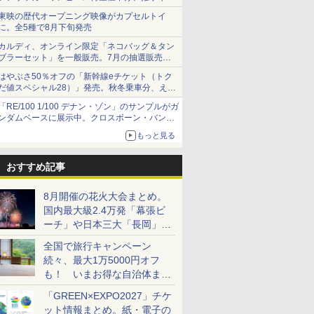
ショーツは1990円に
東映の歴代オープニング映像がカプセルトイ
に。全5種で8月下旬発売
カルディ、オンライン限定「ネコバッグ＆タン
ブラーセット」を一般販売。7月の抽選販売の
当選無効分
はやぶさ50％オフの「新幹線eチケット（トク
だ値スペシャル28）」発売。秋冬乗車分、えき
ねっと限定
「RE/100 1/100 デナン・ゾン」のサンプルがガ
ンダムベースに展示中。クロスボーン・バンガ
ードの制式量産機が間もなく発送【ガンダムベ
もっと見る
ース撮り下ろし】
おすすめ記事
8月開催の花火大会まとめ。
国内最大級2.4万発「幕張ビ
ーチ」や日本三大「長岡」な
ど大型イベント目白押し！
全国で旅行キャンペーン
続々、最大1万5000円オフ
も！ いまお得な自治体まと
め
「GREEN×EXPO2027」チケ
ット情報まとめ。紙・電子の