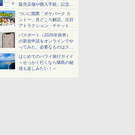
販売店舗や購入手順、記念チ
ケットも解説
ついに開業「ポケパーク カ
ントー」見どころ解説。注目
アトラクション・チケット手
配・来場前に必要な準備は？
パスポート（2025年旅券）
の新規申請をオンラインでや
ってみた。必要なものはスマ
ホとマイナカードのみ
はじめてのハワイ旅行ガイド
～せっかく行くなら隣島の秘
境も楽しみたい！～