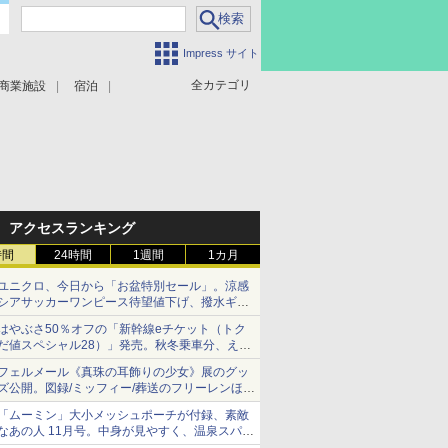
Impress サイト
全カテゴリ
商業施設
宿泊
アクセスランキング
時間
24時間
1週間
1カ月
ユニクロ、今日から「お盆特別セール」。涼感
シアサッカーワンピース待望値下げ、撥水ギア
ショーツは1990円に
はやぶさ50％オフの「新幹線eチケット（トク
だ値スペシャル28）」発売。秋冬乗車分、えき
ねっと限定
フェルメール《真珠の耳飾りの少女》展のグッ
ズ公開。図録/ミッフィー/葬送のフリーレンほ
か、注目ブランドコラボが実現
「ムーミン」大小メッシュポーチが付録、素敵
なあの人 11月号。中身が見やすく、温泉スパに
も使える