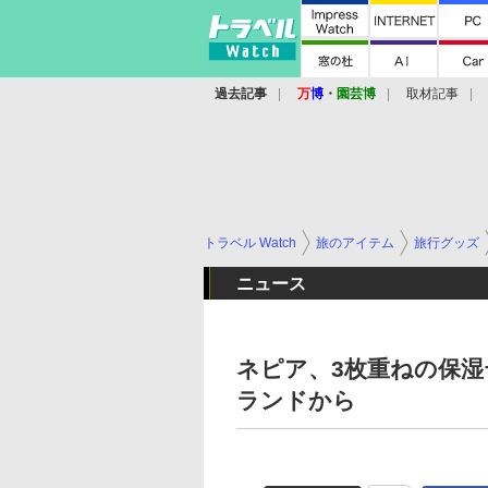
過去記事
万
博
・
園芸博
取材記事
トラベル Watch
旅のアイテム
旅行グッズ
ニュース
ネピア、3枚重ねの保
ランドから