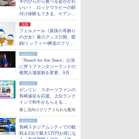
手のひらから食べる姿がかわ
いい！ ロックワラビーの餌
付け体験もできる、ケアンズ
でアサートン高原の日本語ガ
話題
イド付きツアーに参加してみ
フェルメール《真珠の耳飾り
た
の少女》展のグッズ公開。図
録/ミッフィー/葬送のフリー
レンほか、注目ブランドコラ
お出かけ
ボが実現
「Reach for the Stars」公演
に伴うファンタジーランドの
夜間入場規制を変更。9月か
ら18時50分～20時ごろに
お出かけ
ゼンリン、スポーツファンの
長崎遠征を応援。上位ランク
インで和牛がもらえる
「GO！GO！長崎スタンプラ
推し活向けクリアうちわも配布
リー」
お出かけ
長崎スタジアムシティでの観
戦＆2泊で最大1万円お得にな