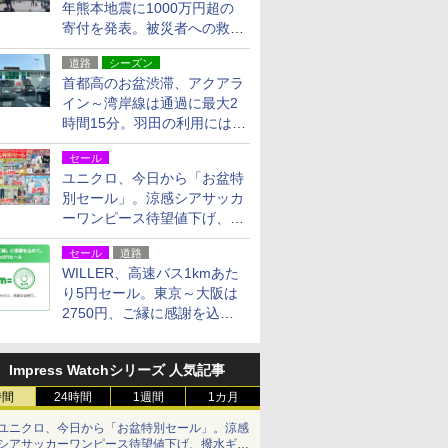
年熊本地震に1000万円超の
寄付を発表。被災者への救援
活動・復旧支援
道路
シーズン
首都高のお盆渋滞、アクアラ
イン～湾岸線は通過に最大2
時間15分。羽田の利用には
「空港西出口」の利用検討を
セール
ユニクロ、今日から「お盆特
別セール」。涼感シアサッカ
ーワンピース待望値下げ、撥
水ギアショーツは1990円に
セール
道路
WILLER、高速バス1kmあた
り5円セール。東京～大阪は
2750円、ご縁に感謝を込め
た20周年記念キャンペーン
Impress Watchシリーズ 人気記事
時間
24時間
1週間
1カ月
ユニクロ、今日から「お盆特別セール」。涼感
シアサッカーワンピース待望値下げ、撥水ギア