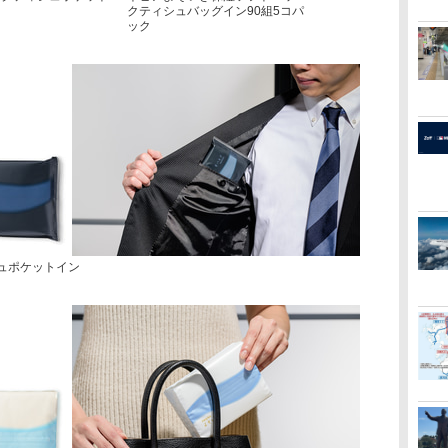
クティシュバッグイン90組5コパ
ック
ュポケットイン