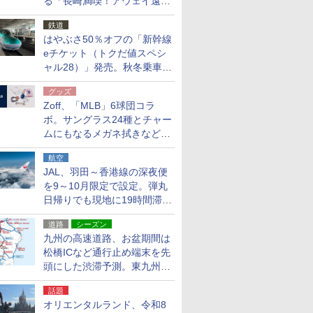
る「長崎満喫！アウェイ遠征
応援キャンペーン」
鉄道
はやぶさ50％オフの「新幹線
eチケット（トクだ値スペシ
ャル28）」発売。秋冬乗車
分、えきねっと限定
グッズ
Zoff、「MLB」6球団コラ
ボ。サングラス24種とチャー
ムにもなるメガネ拭きなど雑
貨24種
航空
JAL、羽田～香港線の深夜便
を9～10月限定で設定。弾丸
日帰りでも現地に19時間滞在
できる
道路
シーズン
九州の高速道路、お盆期間は
松橋ICなど通行止め端末を先
頭にした渋滞予測。東九州道
への迂回は料金調整を実施
話題
オリエンタルランド、令和8