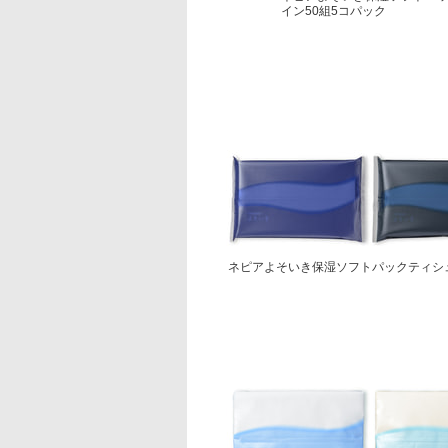
イン50組5コパック
ネピアよそいき保湿ソフトパックティシ