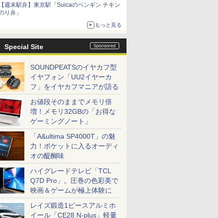
【週末駅弁】東京駅「Suicaのペンギン チキン
のり弁」
もっと見る
Special Site
SOUNDPEATSのイヤカフ型
イヤフォン「UU2イヤーカ
フ」をイヤカフマニアが語る
お値段そのままでメモリ倍
増！メモリ32GBの「お得な
ゲーミングノート」
「A&ultima SP4000T」の魅
力！ポケットに入るオーディ
オの醍醐味
ハイグレードテレビ「TCL
Q7D Pro」。圧巻の色彩美で
映画＆ゲームが極上体験に
レイズ鍛造1ピースアルミホ
イール「CE28 N-plus」軽量