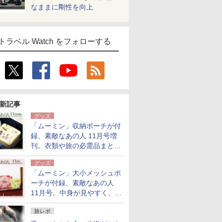
なままに剛性を向上
トラベル Watch をフォローする
新記事
グッズ
「ムーミン」収納ポーチが付
録、素敵なあの人 11月号増
刊。衣類や旅の必需品まとま
る大小2個セット
グッズ
「ムーミン」大小メッシュポ
ーチが付録、素敵なあの人
11月号。中身が見やすく、温
泉スパにも使える
旅レポ