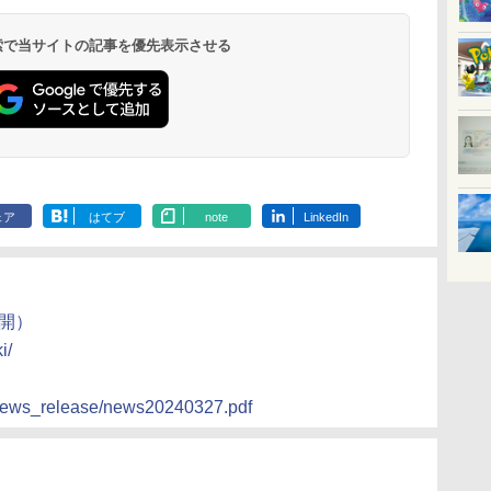
 検索で当サイトの記事を優先表示させる
ェア
はてブ
note
LinkedIn
公開）
i/
/news_release/news20240327.pdf