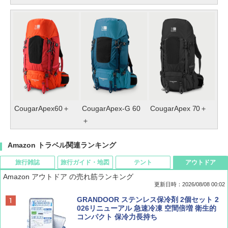
CougarApex60＋
CougarApex-G 60
CougarApex 70＋
＋
Amazon トラベル関連ランキング
旅行雑誌
旅行ガイド・地図
テント
アウトドア
Amazon アウトドア の売れ筋ランキング
更新日時：2026/08/08 00:02
BE-PAL(ビ-パル) 2026年 9 月号【特別付録:
D40 地球の歩き方 チェンマイ タイ北部の魅
[キャンパーズコレクション 山善] ポップアッ
GRANDOOR ステンレス保冷剤 2個セット 2
SOTO ミニマル"旅"財布 ランダム2種】
力的な町 2026～2027 地球の歩き方D アジア
プテント 傘みたいに広げて畳める パッとサ
026リニューアル 急速冷凍 空間倍増 衛生的
ッとサンシェード キューブ フルクローズ メ
コンパクト 保冷力長持ち
ッシュ 簡単設置 ワンタッチテント キャンプ
￥1,500
￥2,079