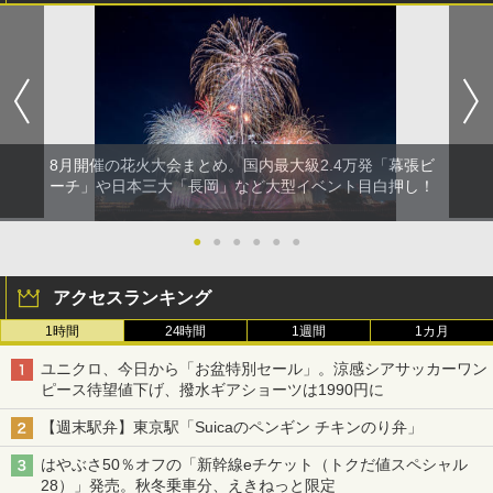
8月開催の花火大会まとめ。国内最大級2.4万発「幕張ビ
ーチ」や日本三大「長岡」など大型イベント目白押し！
●
●
●
●
●
●
アクセスランキング
1時間
24時間
1週間
1カ月
ユニクロ、今日から「お盆特別セール」。涼感シアサッカーワン
ピース待望値下げ、撥水ギアショーツは1990円に
【週末駅弁】東京駅「Suicaのペンギン チキンのり弁」
はやぶさ50％オフの「新幹線eチケット（トクだ値スペシャル
28）」発売。秋冬乗車分、えきねっと限定