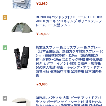
&ハイキング カーキ PATC-150(KH)
￥2,980
￥6,831
ディズニーファン ２０２６年 ９月号 [雑
地球の歩き方 スター・ウォーズ
BUNDOK(バンドック)ソロ ドーム 1 EX BDK
誌] (ＤＩＳＮＥＹ ＦＡＮ)
-08EX カーキ ソロキャンプ ポリエステル フ
PYKES PEAK (パイクスピーク) 着替えテン
レーム ドーム型 テント
￥2,695
ト プライバシー テント 【中が透けない】 1
￥713
人用 折りたたみ 防災グッズ 災害用トイレ ビ
￥14,800
ーチ ピクニック ポップアップテント 携帯 簡
易 トイレテント (ブラック)
山と溪谷 2026年8月号「南アルプス大全」
僕が見た未来【完全版】
熊撃退スプレー 熊よけスプレー 熊スプレー
￥4,980
【日本企業販売】超強力クマ対策スプレー 30
￥1,540
￥0
0ml（連続噴射30秒）110ml（連続噴射15
秒）射程5～10m 安全ロック搭載 携帯収納袋
ENDLESS BASE 《めざましテレビで紹介》
付き ヒグマ・イノシシ対策 自治体・教育機
テント ワンタッチ RENEW 幅200 2-3人用 43
関の購入実績 登山・キャンプ・アウトドア・
500002(88859)
防災用品 長期保存可能 緊急時用 日本国内発
送
Coyote No.89 特集 星野道夫 夢見る旅
A26 地球の歩き方 チェコ ポーランド スロヴ
ァキア 2026～2027 地球の歩き方A ヨーロッ
￥5,999
パ
￥3,680
￥1,540
￥2,277
[キャンパーズコレクション 山善] 傘みたいに
広げるだけ パッとサッとテント ブラックコ
DEWEL パラソル 大型 ビーチ アウトドアパ
ーティング フルクローズ メッシュ 3-4人用
ラソル ガーデン サイトシート付 折りたたみ
簡単設置 ポップアップテント エクルベージ
防水 UVカット 4段階高さ調整 軽量 収納袋付
AIRLINE（エアライン）2026年9月号【特