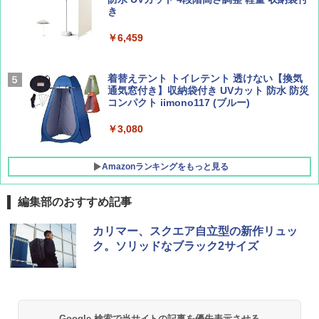
A09 地球の歩き方 イタリア 2026～2027 地
ュ(BC仕様) PATC-150B(EB)
き
集】ボーイング110周年を祝して！
球の歩き方A ヨーロッパ
￥9,990
￥6,459
￥1,760
￥2,479
[キャンパーズコレクション 山善] 傘みたいに
着替えテント トイレテント 透けない【換気
広げるだけ パッとサッとテント キューブワ
通気窓付き】収納袋付き UVカット 防水 防災
イド ブラックコーティング フルクローズ メ
コンパクト iimono117 (ブルー)
ッシュ 4人用 簡単設置 ポップアップテント P
ATCW-150B エクルベージュ
￥3,080
￥-
Amazonランキングをもっと見る
編集部のおすすめ記事
カリマー、スクエア自立型の新作リュッ
ク。ソリッドなブラック2サイズ
Google 検索で当サイトの記事を優先表示させる