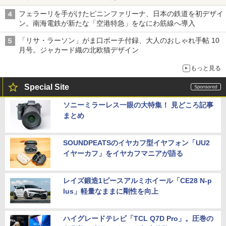
フェラーリを手がけたピニンファリーナ、日本の鉄道を初デザイ
ン。南海電鉄が新たな「空港特急」をなにわ筋線へ導入
「リサ・ラーソン」がま口ポーチ付録、大人のおしゃれ手帖 10
月号。ジャカード織の北欧猫デザイン
もっと見る
Special Site
ソニーミラーレス一眼の大特集！ 見どころ記事
まとめ
SOUNDPEATSのイヤカフ型イヤフォン「UU2
イヤーカフ」をイヤカフマニアが語る
レイズ鍛造1ピースアルミホイール「CE28 N-p
lus」軽量なままに剛性を向上
ハイグレードテレビ「TCL Q7D Pro」。圧巻の