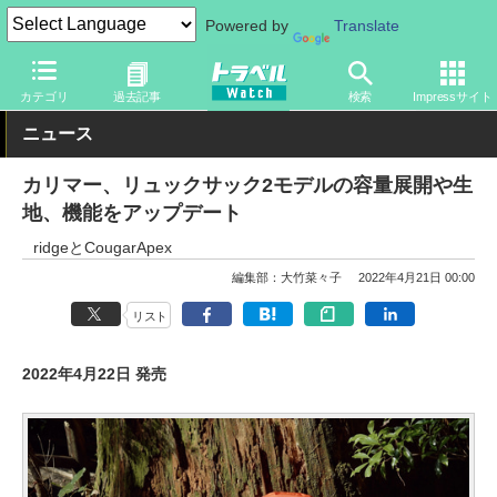
Powered by
Translate
トラベル Watch
旅のアイテム
旅行グッズ
バッグ
カテゴリ
過去記事
検索
Impressサイト
ニュース
カリマー、リュックサック2モデルの容量展開や生
地、機能をアップデート
ridgeとCougarApex
編集部：大竹菜々子
2022年4月21日 00:00
リスト
2022年4月22日 発売