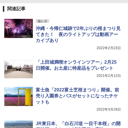
94 ストーン ニューエラキャップ 9FORTYA
￥2,277
[キャンパーズコレクション 山善] 傘みたいに
サーフライダーファウンデーション Surfride
関連記事
広げるだけ パッとサッとテント ブラックコ
r Foundation コラボ Aフレーム メンズ レデ
ーティング フルクローズ メッシュ 3-4人用
ィース 帽子 スナップバック a-frame 9フォー
簡単設置 ポップアップテント エクルベージ
ティー男女兼用ユニセックス 夏用 日除けUV
新しい日本地理 地図・統計・移動から読み
旅レポ
ュ(BC仕様) PATC-150B(EB)
ケア FREE
解く (講談社現代新書)
沖縄・今帰仁城跡で2年ぶりの桜まつり見
てきた！ 夜のライトアップは動画アー
￥9,990
￥4,400
￥1,540
カイブあり
2022年2月23日
[キャンパーズコレクション 山善] 傘みたいに
熊撃退スプレー 熊よけスプレー 熊スプレー
広げるだけ パッとサッとテント キューブワ
【日本企業販売】超強力クマ対策スプレー 30
イド ブラックコーティング フルクローズ メ
0ml（連続噴射30秒）110ml（連続噴射15
「上田城満喫オンラインツアー」2月25
ッシュ 4人用 簡単設置 ポップアップテント P
秒）射程5～10m 安全ロック搭載 携帯収納袋
日開催。お土産に特産品をプレゼント
ATCW-150B エクルベージュ
付き ヒグマ・イノシシ対策 自治体・教育機
関の購入実績 登山・キャンプ・アウトドア・
2021年2月12日
防災用品 長期保存可能 緊急時用 日本国内発
￥-
送
富士急「2022富士芝桜まつり」開催。前
売り入園券とバスがセットになったチケ
￥3,680
ットも
2022年3月29日
JR東日本、「白石川堤 一目千本桜」の開