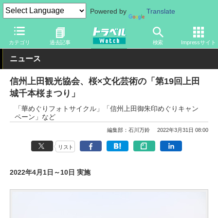
Powered by
Translate
トラベル Watch
地域
国内旅行
中部
カテゴリ
過去記事
検索
Impressサイト
ニュース
信州上田観光協会、桜×文化芸術の「第19回上田
城千本桜まつり」
「華めぐりフォトサイクル」「信州上田御朱印めぐりキャン
ペーン」など
編集部：石川万鈴
2022年3月31日 08:00
リスト
2022年4月1日～10日 実施