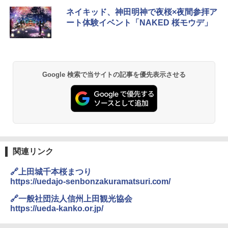
D40 地球の歩き方 チェンマイ タイ北部の魅
[キャンパーズコレクション 山善] ポップアッ
DEWEL パラソル 大型 ビーチ アウトドアパ
ネイキッド、神田明神で夜桜×夜間参拝ア
力的な町 2026～2027 地球の歩き方D アジア
プテント 傘みたいに広げて畳める パッとサ
ラソル ガーデン サイトシート付 折りたたみ
ート体験イベント「NAKED 桜モウデ」
ッとサンシェード キューブ フルクローズ メ
防水 UVカット 4段階高さ調整 軽量 収納袋付
ッシュ 簡単設置 ワンタッチテント キャンプ
き
￥2,079
&ハイキング カーキ PATC-150(KH)
￥6,459
￥6,831
A09 地球の歩き方 イタリア 2026～2027 地
Google 検索で当サイトの記事を優先表示させる
球の歩き方A ヨーロッパ
BUNDOK(バンドック)ソロ ドーム 1 EX BDK
PYKES PEAK (パイクスピーク) 着替えテン
-08EX カーキ ソロキャンプ ポリエステル フ
ト プライバシー テント 【中が透けない】 1
レーム テント
￥2,479
人用 折りたたみ 防災グッズ 災害用トイレ ビ
ーチ ピクニック ポップアップテント 携帯 簡
￥14,800
易 トイレテント (ブラック)
地球の歩き方 スター・ウォーズ
￥4,980
GRANDOOR ステンレス保冷剤 2個セット 2
関連リンク
￥2,695
026リニューアル 急速冷凍 空間倍増 衛生的
コンパクト 保冷力長持ち
🔗上田城千本桜まつり
ENDLESS BASE 《めざましテレビで紹介》
テント ワンタッチ RENEW 幅200 2-3人用 43
https://uedajo-senbonzakuramatsuri.com/
￥2,980
500002(88859)
🔗一般社団法人信州上田観光協会
A26 地球の歩き方 チェコ ポーランド スロヴ
https://ueda-kanko.or.jp/
ァキア 2026～2027 地球の歩き方A ヨーロッ
￥5,999
ニューエラ New Era キャップ メッシュキャ
パ
ップ 9FORTY AFrame 15226380 NER37C00