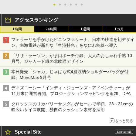
●
●
●
●
●
●
アクセスランキング
1時間
24時間
1週間
1カ月
フェラーリを手がけたピニンファリーナ、日本の鉄道を初デザイ
ン。南海電鉄が新たな「空港特急」をなにわ筋線へ導入
「リサ・ラーソン」がま口ポーチ付録、大人のおしゃれ手帖 10
月号。ジャカード織の北欧猫デザイン
本日発売「シャカ」じゃばら式4層収納ショルダーバッグが付
録、MonoMax 9月号
ディズニーシー「インディ・ジョーンズ・アドベンチャー」が
11月末に運営再開。プロジェクションマッピングを追加、DPA
は1500円
クロックスのリカバリーサンダルがセールで半額。23～31cmの
幅広いサイズ展開、独自のクッション素材を採用
もっと見る
Special Site