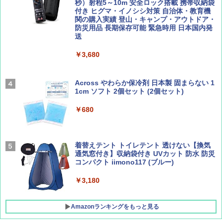
ENDLESS BASE 《めざましテレビで紹介》
秒）射程5～10m 安全ロック搭載 携帯収納袋
テント ワンタッチ RENEW 幅200 2-3人用 43
付き ヒグマ・イノシシ対策 自治体・教育機
500002(88859)
関の購入実績 登山・キャンプ・アウトドア・
防災用品 長期保存可能 緊急時用 日本国内発
Coyote No.89 特集 星野道夫 夢見る旅
A26 地球の歩き方 チェコ ポーランド スロヴ
送
ァキア 2026～2027 地球の歩き方A ヨーロッ
￥5,999
パ
￥1,540
￥3,680
￥2,277
[キャンパーズコレクション 山善] 傘みたいに
広げるだけ パッとサッとテント ブラックコ
ーティング フルクローズ メッシュ 3-4人用
Across やわらか保冷剤 日本製 固まらない 1
簡単設置 ポップアップテント エクルベージ
1cm ソフト 2個セット (2個セット)
AIRLINE（エアライン）2026年9月号【特
新しい日本地理 地図・統計・移動から読み
ュ(BC仕様) PATC-150B(EB)
集】ボーイング110周年を祝して！
解く (講談社現代新書)
￥680
￥9,990
￥1,760
￥1,540
着替えテント トイレテント 透けない【換気
[キャンパーズコレクション 山善] 傘みたいに
通気窓付き】収納袋付き UVカット 防水 防災
広げるだけ パッとサッとテント キューブワ
コンパクト iimono117 (ブルー)
イドプラス ブラックコーティング フルクロ
ーズ メッシュ 5人用 簡単設置 ポップアップ
テント PATCW-200B エクルベージュ
￥3,180
￥15,990
Amazonランキングをもっと見る