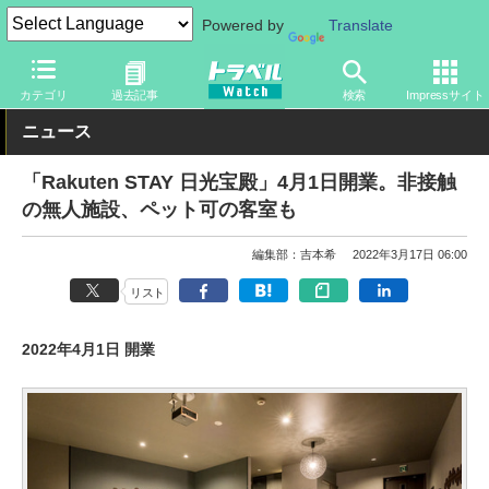
Powered by
Translate
トラベル Watch
地域
国内旅行
関東
カテゴリ
過去記事
検索
Impressサイト
ニュース
「Rakuten STAY 日光宝殿」4月1日開業。非接触
の無人施設、ペット可の客室も
編集部：吉本希
2022年3月17日 06:00
リスト
2022年4月1日 開業