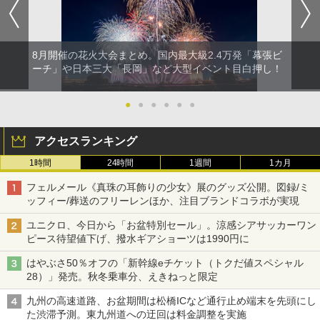
8月開催の花火大会まとめ。国内最大級2.4万発「幕張ビ
ーチ」や日本三大「長岡」など大型イベント目白押し！
●
●
●
●
●
●
アクセスランキング
1時間
24時間
1週間
1カ月
フェルメール《真珠の耳飾りの少女》展のグッズ公開。図録/ミ
ッフィー/葬送のフリーレンほか、注目ブランドコラボが実現
ユニクロ、今日から「お盆特別セール」。涼感シアサッカーワン
ピース待望値下げ、撥水ギアショーツは1990円に
はやぶさ50％オフの「新幹線eチケット（トクだ値スペシャル
28）」発売。秋冬乗車分、えきねっと限定
九州の高速道路、お盆期間は松橋ICなど通行止め端末を先頭にし
た渋滞予測。東九州道への迂回は料金調整を実施