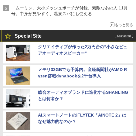
「ムーミン」大小メッシュポーチが付録、素敵なあの人 11月
号。中身が見やすく、温泉スパにも使える
もっと見る
Special Site
クリエイティブが作った2万円台の“小さなピュ
アオーディオスピーカー”
メモリ32GBでも予算内。産経新聞社がAMD R
yzen搭載dynabookを2千台導入
総合オーディオブランドに進化するSHANLING
とは何者か？
AIスマートノートのiFLYTEK「AINOTE 2」は
なぜ魅力的なのか？