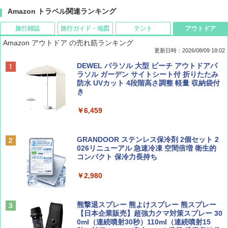
Amazon トラベル関連ランキング
旅行雑誌
旅行ガイド・地図
テント
アウトドア
Amazon アウトドア の売れ筋ランキング
更新日時：2026/08/09 18:02
BE-PAL(ビ-パル) 2026年 9 月号【特別付録:
地球の歩き方 スター・ウォーズ
[キャンパーズコレクション 山善] ポップアッ
DEWEL パラソル 大型 ビーチ アウトドアパ
SOTO ミニマル"旅"財布 ランダム2種】
プテント 傘みたいに広げて畳める パッとサ
ラソル ガーデン サイトシート付 折りたたみ
ッとサンシェード キューブ フルクローズ メ
防水 UVカット 4段階高さ調整 軽量 収納袋付
￥2,695
ッシュ 簡単設置 ワンタッチテント キャンプ
き
￥1,500
&ハイキング カーキ PATC-150(KH)
￥6,459
￥6,829
ディズニーファン ２０２６年 ９月号 [雑
D40 地球の歩き方 チェンマイ タイ北部の魅
誌] (ＤＩＳＮＥＹ ＦＡＮ)
力的な町 2026～2027 地球の歩き方D アジア
GRANDOOR ステンレス保冷剤 2個セット 2
PYKES PEAK (パイクスピーク) 着替えテン
026リニューアル 急速冷凍 空間倍増 衛生的
ト プライバシー テント 【中が透けない】 1
コンパクト 保冷力長持ち
￥713
￥2,079
人用 折りたたみ 防災グッズ 災害用トイレ ビ
ーチ ピクニック ポップアップテント 携帯 簡
￥2,980
易 トイレテント (オリーブ)
山と溪谷 2026年8月号「南アルプス大全」
A09 地球の歩き方 イタリア 2026～2027 地
￥4,836
球の歩き方A ヨーロッパ
熊撃退スプレー 熊よけスプレー 熊スプレー
￥1,540
【日本企業販売】超強力クマ対策スプレー 30
￥2,479
0ml（連続噴射30秒）110ml（連続噴射15