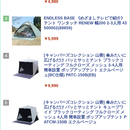
￥4,980
￥1,540
￥0
ENDLESS BASE 《めざましテレビで紹介》
テント ワンタッチ RENEW 幅200 2-3人用 43
500002(88859)
Coyote No.89 特集 星野道夫 夢見る旅
A09 地球の歩き方 イタリア 2026～2027 地
球の歩き方A ヨーロッパ
￥5,999
￥1,540
￥2,479
[キャンパーズコレクション 山善] 傘みたいに
広げるだけ パッとサッとテント ブラックコ
ーティング フルクローズ メッシュ 3-4人用
簡単設置 ポップアップテント エクルベージ
AIRLINE（エアライン）2026年9月号【特
A26 地球の歩き方 チェコ ポーランド スロヴ
ュ(BC仕様) PATC-150B(EB)
集】ボーイング110周年を祝して！
ァキア 2026～2027 地球の歩き方A ヨーロッ
パ
￥9,990
￥1,760
￥2,277
[キャンパーズコレクション 山善] 傘みたいに
広げるだけ パッとサッとテント キューブワ
イド ブラックコーティング フルクローズ メ
ッシュ 4人用 簡単設置 ポップアップテント P
ATCW-150B エクルベージュ