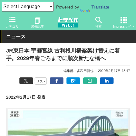
Powered by
Translate
トラベル Watch
地域
国内旅行
関東
カテゴリ
過去記事
検索
Impressサイト
ニュース
JR東日本 宇都宮線 古利根川橋梁架け替えに着
手。2029年春ごろまでに順次新たな橋へ
編集部：多和田新也
2022年2月17日 13:47
リスト
2022年2月17日 発表