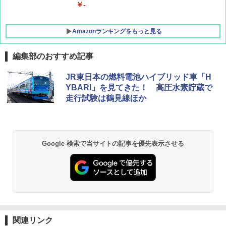
￥-
Amazonランキングをもっと見る
編集部のおすすめ記事
GRANDOOR ステンレス保冷剤 2個セット 2
JR東日本の燃料電池ハイブリッド車「H
026リニューアル 急速冷凍 空間倍増 衛生的
YBARI」を見てきた！ 高圧水素貯蔵で
コンパクト 保冷力長持ち
走行試験は鶴見線ほか
￥2,980
BUNDOK(バンドック)ソロ ドーム 1 EX BDK
Google 検索で当サイトの記事を優先表示させる
-08EX カーキ ソロキャンプ ポリエステル フ
レーム ドーム型 テント
￥14,800
DEWEL パラソル 大型 ビーチ アウトドアパ
ラソル ガーデン サイトシート付 折りたたみ
防水 UVカット 4段階高さ調整 軽量 収納袋付
関連リンク