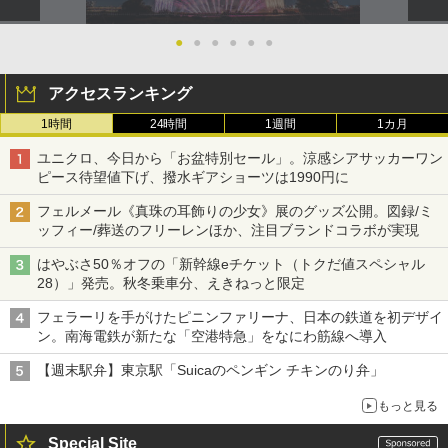
●
●
●
●
●
●
アクセスランキング
1時間
24時間
1週間
1カ月
ユニクロ、今日から「お盆特別セール」。涼感シアサッカーワン
ピース待望値下げ、撥水ギアショーツは1990円に
フェルメール《真珠の耳飾りの少女》展のグッズ公開。図録/ミ
ッフィー/葬送のフリーレンほか、注目ブランドコラボが実現
はやぶさ50％オフの「新幹線eチケット（トクだ値スペシャル
28）」発売。秋冬乗車分、えきねっと限定
フェラーリを手がけたピニンファリーナ、日本の鉄道を初デザイ
ン。南海電鉄が新たな「空港特急」をなにわ筋線へ導入
【週末駅弁】東京駅「Suicaのペンギン チキンのり弁」
もっと見る
Special Site