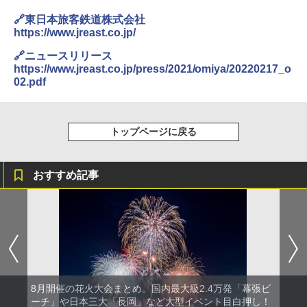
き
🔗東日本旅客鉄道株式会社
￥6,459
https://www.jreast.co.jp/
🔗ニュースリリース
ポインターライト 強力 小型 緑色/赤色/青紫色
https://www.jreast.co.jp/press/2021/omiya/20220217_o
USB充電式 高精度 超長距離照射 長時間使用
02.pdf
可能 安全ロック付き 高安全性 金属製耐久 コ
ンパクト多機能設計 持ち運び便利 アウトド
ア/オフィス/教育現場/展示会用 緑
トップページに戻る
￥1,180
おすすめ記事
熊撃退スプレー 熊よけスプレー 熊スプレー
【日本企業販売】超強力クマ対策スプレー 30
0ml（連続噴射30秒）110ml（連続噴射15
秒）射程5～10m 安全ロック搭載 携帯収納袋
付き ヒグマ・イノシシ対策 自治体・教育機
関の購入実績 登山・キャンプ・アウトドア・
防災用品 長期保存可能 緊急時用 日本国内発
送
￥3,680
8月開催の花火大会まとめ。国内最大級2.4万発「幕張ビ
ーチ」や日本三大「長岡」など大型イベント目白押し！