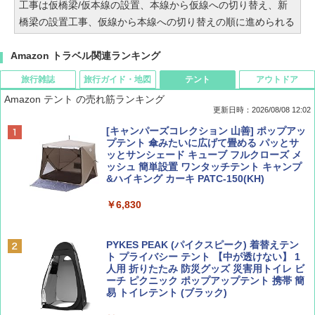
工事は仮橋梁/仮本線の設置、本線から仮線への切り替え、新
橋梁の設置工事、仮線から本線への切り替えの順に進められる
Amazon トラベル関連ランキング
旅行雑誌
旅行ガイド・地図
テント
アウトドア
Amazon テント の売れ筋ランキング
更新日時：2026/08/08 12:02
BE-PAL(ビ-パル) 2026年 9 月号【特別付録:
D40 地球の歩き方 チェンマイ タイ北部の魅
[キャンパーズコレクション 山善] ポップアッ
SOTO ミニマル"旅"財布 ランダム2種】
力的な町 2026～2027 地球の歩き方D アジア
プテント 傘みたいに広げて畳める パッとサ
ッとサンシェード キューブ フルクローズ メ
ッシュ 簡単設置 ワンタッチテント キャンプ
￥1,500
￥2,079
&ハイキング カーキ PATC-150(KH)
￥6,830
ディズニーファン ２０２６年 ９月号 [雑
地球の歩き方 スター・ウォーズ
誌] (ＤＩＳＮＥＹ ＦＡＮ)
PYKES PEAK (パイクスピーク) 着替えテン
￥2,695
ト プライバシー テント 【中が透けない】 1
￥713
人用 折りたたみ 防災グッズ 災害用トイレ ビ
ーチ ピクニック ポップアップテント 携帯 簡
易 トイレテント (ブラック)
山と溪谷 2026年8月号「南アルプス大全」
僕が見た未来【完全版】